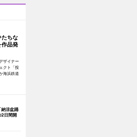
ひたちな
を作品発
デザイナー
ェクト「投
か海浜鉄道
「納涼盆踊
の2日間開