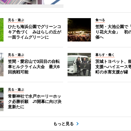
見る・遊ぶ
食べる
ひたち海浜公園でグリーンコ
笠間・大池公園で
キア色づく みはらしの丘が
り花火大会」 初
一面ライムグリーンに
催へ
見る・遊ぶ
暮らす・働く
笠間・愛宕山で3回目の自転
茨城トヨペット、
車ヒルクライム大会 最大6
支援へハイエース
回挑戦可能
町の水害支援が縁
見る・遊ぶ
常磐神社で水戸ホーリーホッ
ク必勝祈願 J1開幕に向け決
意新たに
もっと見る