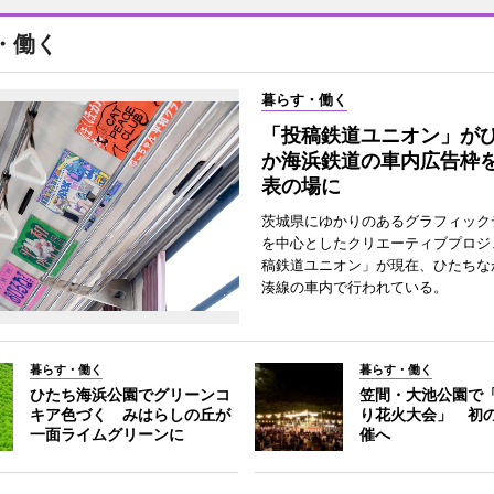
・働く
暮らす・働く
「投稿鉄道ユニオン」が
か海浜鉄道の車内広告枠
表の場に
茨城県にゆかりのあるグラフィック
を中心としたクリエーティブプロジ
稿鉄道ユニオン」が現在、ひたちな
湊線の車内で行われている。
暮らす・働く
暮らす・働く
ひたち海浜公園でグリーンコ
笠間・大池公園で
キア色づく みはらしの丘が
り花火大会」 初
一面ライムグリーンに
催へ