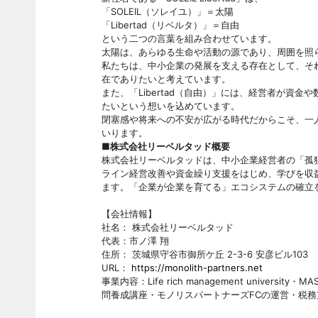
「SOLEIL（ソレイユ）」＝太陽
「Libertad（リベルタ）」＝自由
という二つの言葉を組み合わせています。
太陽は、あらゆる生命や活動の源であり、周囲を照
私たちは、中小企業の発展を支える存在として、そ
在でありたいと考えています。
また、「Libertad（自由）」には、経営者が資
たいという想いを込めています。
閉塞感や将来への不安が広がる時代だからこそ、一
いります。
■株式会社リーベルタッド概要
株式会社リーベルタッドは、中小企業経営者の「孤
ライン経営改善や資金繰り支援をはじめ、学びを収
ます。「企業が企業を育てる」エコシステムの確立
【会社情報】
社名： 株式会社リーベルタッド
代表：市ノ澤 翔
住所： 茨城県守谷市御所ケ丘 2-3-6 安彦ビル103
URL：
https://monolith-partners.net
事業内容：Life rich management univ
問養成講座・モノリスパートナーズFCの運営・税務