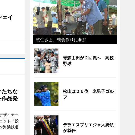
シェイ
悠仁さま、朝食作りに参加
青森山田が２回戦へ 高校
野球
ひたちな
松山は２６位 米男子ゴル
フ
を作品発
デザイナー
ェクト「投
デラエスプリエジャ大統領
か海浜鉄道
が就任