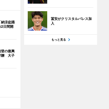
冨安がクリスタルパレス加
「納涼盆踊
入
の2日間開
もっと見る
能登の復興
寄贈 大子