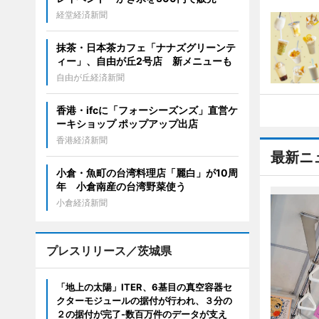
経堂経済新聞
抹茶・日本茶カフェ「ナナズグリーンテ
ィー」、自由が丘2号店 新メニューも
自由が丘経済新聞
香港・ifcに「フォーシーズンズ」直営ケ
ーキショップ ポップアップ出店
香港経済新聞
最新ニ
小倉・魚町の台湾料理店「麗白」が10周
年 小倉南産の台湾野菜使う
小倉経済新聞
プレスリリース／茨城県
「地上の太陽」ITER、6基目の真空容器セ
クターモジュールの据付が行われ、３分の
２の据付が完了-数百万件のデータが支え