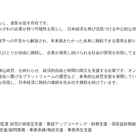
らし、成長を促す存在です。
れぞれの企業が持つ可能性を照らし、日本経済を再び活気づける中心的な存
金や数字への不安から解放され、本来描きたかった未来に挑戦できる環境を創り
人ひとりが自由に挑戦し、企業が成長し続けられる社会の実現を目指してま
独な経営」を終わらせ、経済的自由と時間の両立を支援する企業です。オン
益化へ繋げるプラットフォームの運営など、多角的な経営支援を展開してい
を目指し、日本経済に熱狂の連鎖を生み出す挑戦を続けています。
ersity・MAS監査 経営計画策定支援・業績アップコーチング・財務支援・高収益財務顧
支援/顧問業務・事業承継/相続支援・事業再生支援