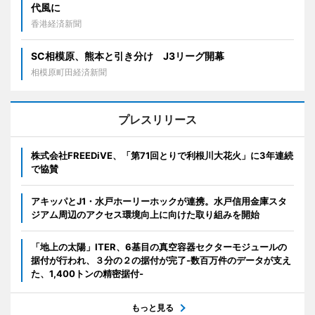
代風に
香港経済新聞
SC相模原、熊本と引き分け J3リーグ開幕
相模原町田経済新聞
プレスリリース
株式会社FREEDiVE、「第71回とりで利根川大花火」に3年連続
で協賛
アキッパとJ1・水戸ホーリーホックが連携。水戸信用金庫スタ
ジアム周辺のアクセス環境向上に向けた取り組みを開始
「地上の太陽」ITER、6基目の真空容器セクターモジュールの
据付が行われ、３分の２の据付が完了-数百万件のデータが支え
た、1,400トンの精密据付-
もっと見る