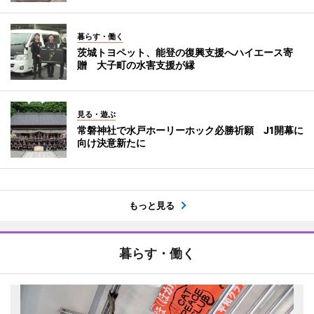
暮らす・働く
茨城トヨペット、能登の復興支援へハイエース寄
贈 大子町の水害支援が縁
見る・遊ぶ
常磐神社で水戸ホーリーホック必勝祈願 J1開幕に
向け決意新たに
もっと見る
暮らす・働く