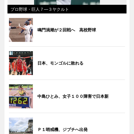
プロ野球・巨人７―３ヤクルト
鳴門渦潮が２回戦へ 高校野球
日本、モンゴルに敗れる
中島ひとみ、女子１００障害で日本新
Ｐ１哨戒機、ジブチへ出発