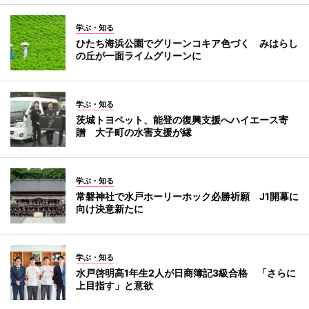
学ぶ・知る
ひたち海浜公園でグリーンコキア色づく みはらし
の丘が一面ライムグリーンに
学ぶ・知る
茨城トヨペット、能登の復興支援へハイエース寄
贈 大子町の水害支援が縁
学ぶ・知る
常磐神社で水戸ホーリーホック必勝祈願 J1開幕に
向け決意新たに
学ぶ・知る
水戸啓明高1年生2人が日商簿記3級合格 「さらに
上目指す」と意欲