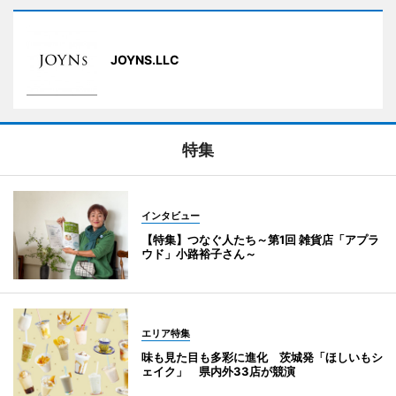
JOYNS.LLC
特集
インタビュー
【特集】つなぐ人たち～第1回 雑貨店「アプラ
ウド」小路裕子さん～
エリア特集
味も見た目も多彩に進化 茨城発「ほしいもシ
ェイク」 県内外33店が競演