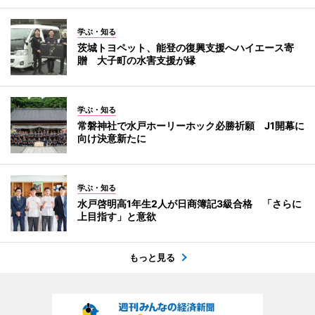
学ぶ・知る
茨城トヨペット、能登の復興支援へハイエース寄
贈 大子町の水害支援が縁
学ぶ・知る
常磐神社で水戸ホーリーホック必勝祈願 J1開幕に
向け決意新たに
学ぶ・知る
水戸啓明高1年生2人が日商簿記3級合格 「さらに
上目指す」と意欲
もっと見る