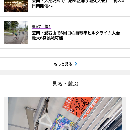
笠間・大池公園で「納涼盆踊り花火大会」 初の2
日間開催へ
暮らす・働く
笠間・愛宕山で3回目の自転車ヒルクライム大会
最大6回挑戦可能
もっと見る
見る・遊ぶ