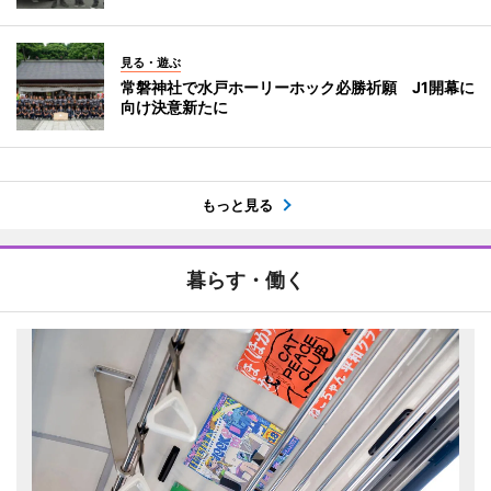
見る・遊ぶ
常磐神社で水戸ホーリーホック必勝祈願 J1開幕に
向け決意新たに
もっと見る
暮らす・働く