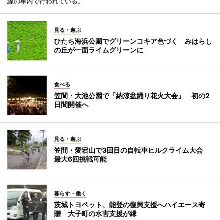
線の車内で行われている。
見る・遊ぶ
ひたち海浜公園でグリーンコキア色づく みはらし
の丘が一面ライムグリーンに
食べる
笠間・大池公園で「納涼盆踊り花火大会」 初の2
日間開催へ
見る・遊ぶ
笠間・愛宕山で3回目の自転車ヒルクライム大会
最大6回挑戦可能
暮らす・働く
茨城トヨペット、能登の復興支援へハイエース寄
贈 大子町の水害支援が縁