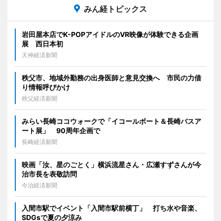
みん経トピックス
岩田屋本店でK-POPアイドルのVR映像が体験できる企画
展 西日本初
天神経済新聞
秩父市、地域外勤務の出身医師と意見交換へ 市民の力借
り情報呼びかけ
秩父経済新聞
みらい長崎ココウォークで「イコールボート＆長崎バスア
ート展」 90周年企画で
長崎経済新聞
映画「汝、星のごとく」横浜流星さん・広瀬すずさんが今
治市長を表敬訪問
今治経済新聞
入間市駅でイベント「入間市駅前横丁」 打ち水や音楽、
SDGsで夏の夕涼み