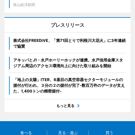
狭山経済新聞
プレスリリース
株式会社FREEDiVE、「第71回とりで利根川大花火」に3年連続
で協賛
アキッパとJ1・水戸ホーリーホックが連携。水戸信用金庫スタ
ジアム周辺のアクセス環境向上に向けた取り組みを開始
「地上の太陽」ITER、6基目の真空容器セクターモジュールの
据付が行われ、３分の２の据付が完了-数百万件のデータが支え
た、1,400トンの精密据付-
もっと見る
食べる
見る・遊ぶ
買う