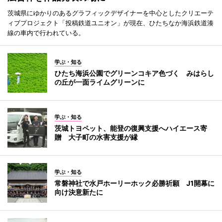
茨城県にゆかりのあるグラフィックデザイナーを中心としたクリエーテ
ィブプロジェクト「投稿鉄道ユニオン」が現在、ひたちなか海浜鉄道湊
線の車内で行われている。
学ぶ・知る
ひたち海浜公園でグリーンコキア色づく みはらし
の丘が一面ライムグリーンに
学ぶ・知る
茨城トヨペット、能登の復興支援へハイエース寄
贈 大子町の水害支援が縁
学ぶ・知る
常磐神社で水戸ホーリーホック必勝祈願 J1開幕に
向け決意新たに