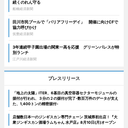
続くのれん守る
船橋経済新聞
田川市民プールで「バリアフリーデイ」 開催に向けCFで
協力呼びかけ
筑豊経済新聞
3年連続甲子園出場の関東一高を応援 グリーンパレスが特
別ランチ
江戸川経済新聞
プレスリリース
「地上の太陽」ITER、6基目の真空容器セクターモジュールの
据付が行われ、３分の２の据付が完了-数百万件のデータが支え
た、1,400トンの精密据付-
店舗数日本一のジンギスカン専門チェーン 茨城県初出店！『大
衆ジンギスカン酒場ラムちゃん 水戸店』8月10日(月)オープン