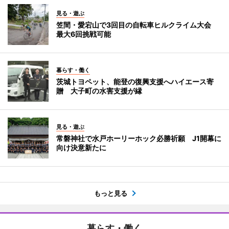
見る・遊ぶ
笠間・愛宕山で3回目の自転車ヒルクライム大会
最大6回挑戦可能
暮らす・働く
茨城トヨペット、能登の復興支援へハイエース寄
贈 大子町の水害支援が縁
見る・遊ぶ
常磐神社で水戸ホーリーホック必勝祈願 J1開幕に
向け決意新たに
もっと見る
暮らす・働く