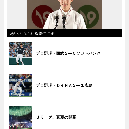
あいさつされる悠仁さま
プロ野球・西武２―５ソフトバンク
プロ野球・ＤｅＮＡ２―１広島
Ｊリーグ、真夏の開幕