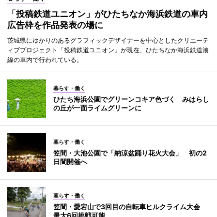
「投稿鉄道ユニオン」がひたちなか海浜鉄道の車内
広告枠を作品発表の場に
茨城県にゆかりのあるグラフィックデザイナーを中心としたクリエーテ
ィブプロジェクト「投稿鉄道ユニオン」が現在、ひたちなか海浜鉄道湊
線の車内で行われている。
暮らす・働く
ひたち海浜公園でグリーンコキア色づく みはらし
の丘が一面ライムグリーンに
暮らす・働く
笠間・大池公園で「納涼盆踊り花火大会」 初の2
日間開催へ
暮らす・働く
笠間・愛宕山で3回目の自転車ヒルクライム大会
最大6回挑戦可能