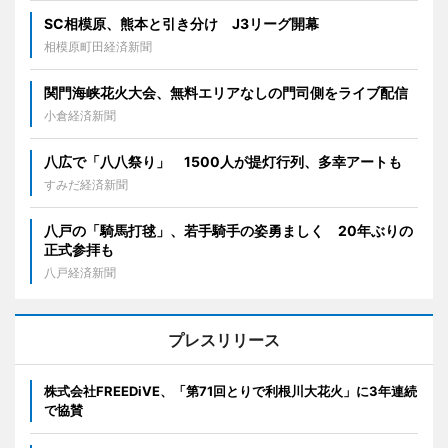
SC相模原、熊本と引き分け J3リーグ開幕
相模原町田経済新聞
関門海峡花火大会、無料エリアなしの門司側をライブ配信
小倉経済新聞
八広で「八八祭り」 1500人が提灯行列、多幸アートも
すみだ経済新聞
八戸の「騎馬打毬」、若手騎手の姿勇ましく 20年ぶりの
正式参拝も
八戸経済新聞
プレスリリース
株式会社FREEDiVE、「第71回とりで利根川大花火」に3年連続
で協賛