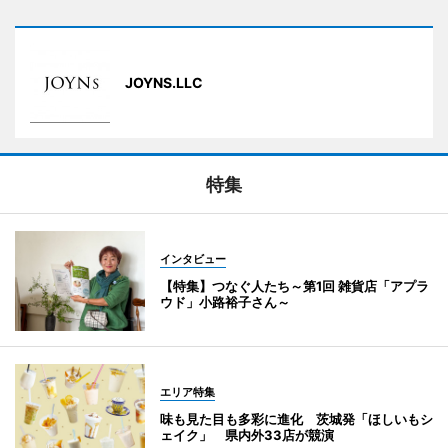
JOYNS.LLC
特集
インタビュー
【特集】つなぐ人たち～第1回 雑貨店「アプラ
ウド」小路裕子さん～
エリア特集
味も見た目も多彩に進化 茨城発「ほしいもシ
ェイク」 県内外33店が競演