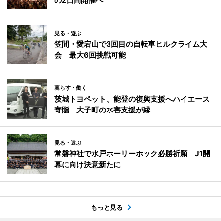
の2日間開催へ
見る・遊ぶ
笠間・愛宕山で3回目の自転車ヒルクライム大
会 最大6回挑戦可能
暮らす・働く
茨城トヨペット、能登の復興支援へハイエース
寄贈 大子町の水害支援が縁
見る・遊ぶ
常磐神社で水戸ホーリーホック必勝祈願 J1開
幕に向け決意新たに
もっと見る