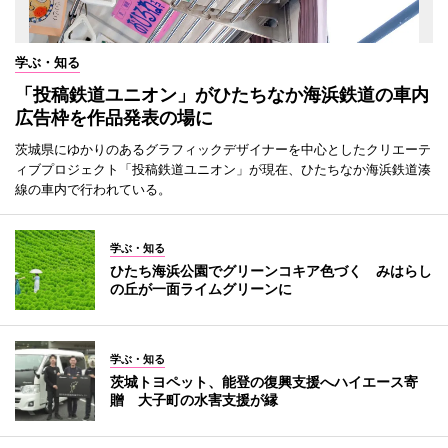
学ぶ・知る
「投稿鉄道ユニオン」がひたちなか海浜鉄道の車内
広告枠を作品発表の場に
茨城県にゆかりのあるグラフィックデザイナーを中心としたクリエーテ
ィブプロジェクト「投稿鉄道ユニオン」が現在、ひたちなか海浜鉄道湊
線の車内で行われている。
学ぶ・知る
ひたち海浜公園でグリーンコキア色づく みはらし
の丘が一面ライムグリーンに
学ぶ・知る
茨城トヨペット、能登の復興支援へハイエース寄
贈 大子町の水害支援が縁