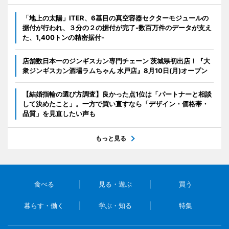
「地上の太陽」ITER、6基目の真空容器セクターモジュールの
据付が行われ、３分の２の据付が完了-数百万件のデータが支え
た、1,400トンの精密据付-
店舗数日本一のジンギスカン専門チェーン 茨城県初出店！『大
衆ジンギスカン酒場ラムちゃん 水戸店』8月10日(月)オープン
【結婚指輪の選び方調査】良かった点1位は「パートナーと相談
して決めたこと」。一方で買い直すなら「デザイン・価格帯・
品質」を見直したい声も
もっと見る
食べる
見る・遊ぶ
買う
暮らす・働く
学ぶ・知る
特集