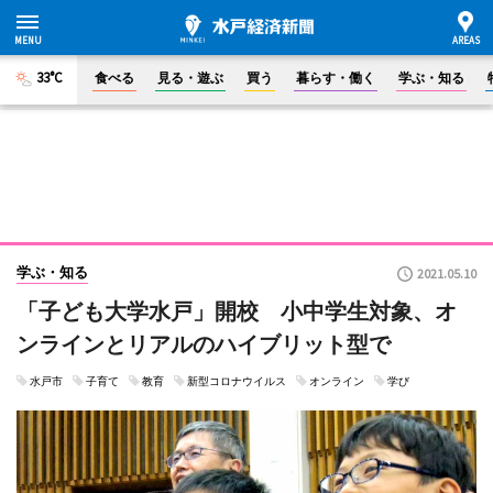
33°C
食べる
見る・遊ぶ
買う
暮らす・働く
学ぶ・知る
学ぶ・知る
2021.05.10
「子ども大学水戸」開校 小中学生対象、オ
ンラインとリアルのハイブリット型で
水戸市
子育て
教育
新型コロナウイルス
オンライン
学び