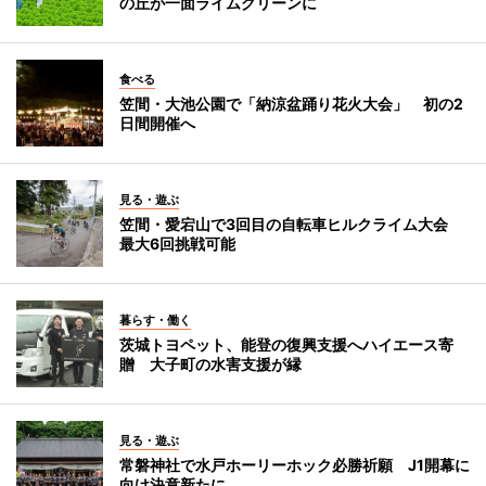
の丘が一面ライムグリーンに
食べる
笠間・大池公園で「納涼盆踊り花火大会」 初の2
日間開催へ
見る・遊ぶ
笠間・愛宕山で3回目の自転車ヒルクライム大会
最大6回挑戦可能
暮らす・働く
茨城トヨペット、能登の復興支援へハイエース寄
贈 大子町の水害支援が縁
見る・遊ぶ
常磐神社で水戸ホーリーホック必勝祈願 J1開幕に
向け決意新たに