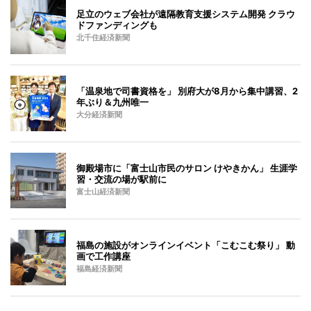
足立のウェブ会社が遠隔教育支援システム開発 クラウ
ドファンディングも
北千住経済新聞
「温泉地で司書資格を」 別府大が8月から集中講習、2
年ぶり＆九州唯一
大分経済新聞
御殿場市に「富士山市民のサロン けやきかん」 生涯学
習・交流の場が駅前に
富士山経済新聞
福島の施設がオンラインイベント「こむこむ祭り」 動
画で工作講座
福島経済新聞