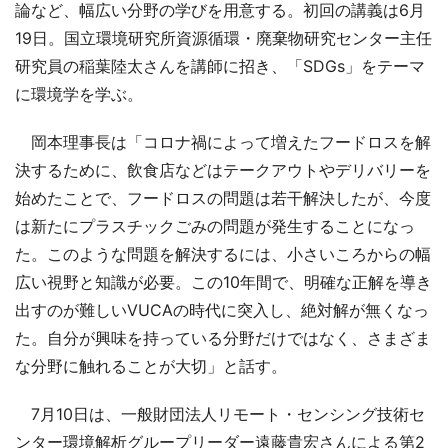
論など、幅広い分野の学びを用意する。初回の講義は6月
19日。国立環境研究所資源循環・廃棄物研究センター主任
研究員の稲葉陸太さんを講師に招き、「SDGs」をテーマ
に環境学を学ぶ。
岡本理事長は「コロナ禍によって増えたフードロスを解
決するために、飲食店などはテークアウトやデリバリーを
始めたことで、フードロスの問題は若干解決したが、今度
は新たにプラスチックごみの問題が発生することになっ
た。このような問題を解決するには、小さいころからの幅
広い視野と知識が必要。この10年間で、明確な正解を導き
出すのが難しいVUCAの時代に突入し、絶対解が無くなっ
た。自分が興味を持っている分野だけではなく、さまざま
な分野に触れることが大切」と話す。
7月10日は、一般財団法人リモート・センシング技術セ
ンター環境解析グループリーダー遠藤貴宏さんによる第2