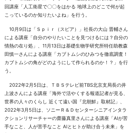
回講座「人工衛星で〇〇をはかる 地球上のどこで何が起
こっているのか知りたいよね」を行う。
10月9日は「Ｓｐｉｒ（スピア）」社長の大山 晋輔さん
による講座「自分のやりたいことを見つけるには？自分の
情熱の在り処」、11月13日は基礎生物学研究所特任助教森
田慎一さんによる講座「カブトムシのひみつを徹底調査！
カブトムシの角がどのようにして作られるのか！？」を行
う。
2022年2月5日は、ＴＢＳテレビ前TBS北京支局長の井
上波さんによる講座「海外で活やくする報道記者が見る、
世界の人々のくらし 近くて遠い国『北朝鮮』取材記」、
2022年3月5日は、ソニーＲ＆Ｄセンターシニアインタラ
クションリサーチャーの齋藤真里さんによる講座「AIが苦
手なこと、人が苦手なこと AIとヒトが助け合う未来」を