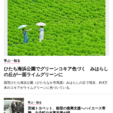
学ぶ・知る
ひたち海浜公園でグリーンコキア色づく みはらし
の丘が一面ライムグリーンに
国営ひたち海浜公園（ひたちなか市馬渡）みはらしの丘で現在、約4万
本のコキアがライムグリーンに色づいている。
学ぶ・知る
茨城トヨペット、能登の復興支援へハイエース寄
贈 大子町の水害支援が縁