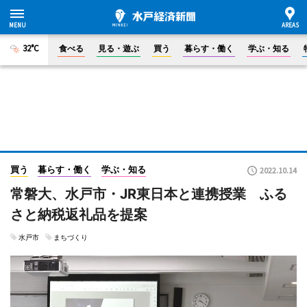
32°C
食べる
見る・遊ぶ
買う
暮らす・働く
学ぶ・知る
買う
暮らす・働く
学ぶ・知る
2022.10.14
常磐大、水戸市・JR東日本と連携授業 ふる
さと納税返礼品を提案
水戸市
まちづくり