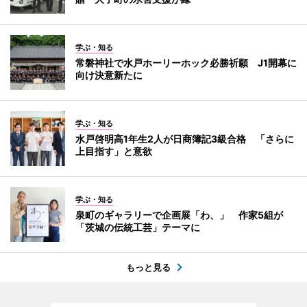
学ぶ・知る
常磐神社で水戸ホーリーホック必勝祈願 J1開幕に
向け決意新たに
学ぶ・知る
水戸啓明高1年生2人が日商簿記3級合格 「さらに
上目指す」と意欲
学ぶ・知る
泉町のギャラリーで企画展「わ、」 作家5組が
「茨城の伝統工芸」テーマに
もっと見る