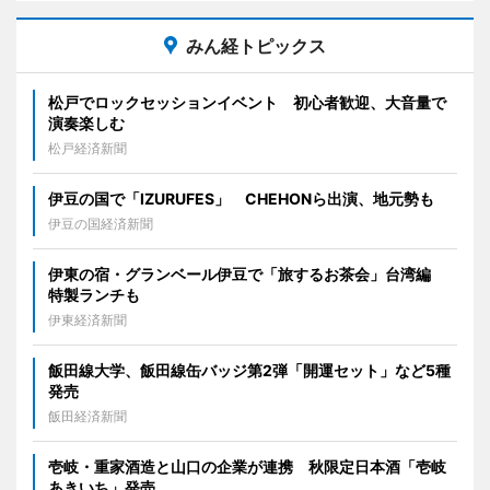
みん経トピックス
松戸でロックセッションイベント 初心者歓迎、大音量で
演奏楽しむ
松戸経済新聞
伊豆の国で「IZURUFES」 CHEHONら出演、地元勢も
伊豆の国経済新聞
伊東の宿・グランベール伊豆で「旅するお茶会」台湾編
特製ランチも
伊東経済新聞
飯田線大学、飯田線缶バッジ第2弾「開運セット」など5種
発売
飯田経済新聞
壱岐・重家酒造と山口の企業が連携 秋限定日本酒「壱岐
あきいち」発売