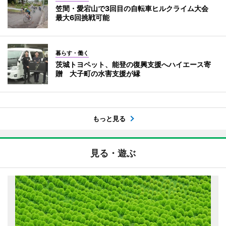
笠間・愛宕山で3回目の自転車ヒルクライム大会
最大6回挑戦可能
暮らす・働く
茨城トヨペット、能登の復興支援へハイエース寄
贈 大子町の水害支援が縁
もっと見る
見る・遊ぶ