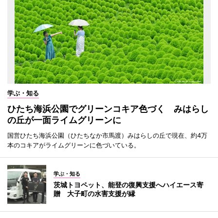
学ぶ・知る
ひたち海浜公園でグリーンコキア色づく みはらし
の丘が一面ライムグリーンに
国営ひたち海浜公園（ひたちなか市馬渡）みはらしの丘で現在、約4万
本のコキアがライムグリーンに色づいている。
学ぶ・知る
茨城トヨペット、能登の復興支援へハイエース寄
贈 大子町の水害支援が縁