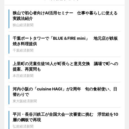
狭山で初心者向けAI活用セミナー 仕事や暮らしに使える
実践法紹介
狭山経済新聞
千葉ポートタワーで「BLUE＆FIRE mini」 地元店が鉄板
焼き料理提供
千葉経済新聞
上里町の児童生徒16人が町長らと意見交換 議場で町への
提案、再質問も
本庄経済新聞
河内小阪の「cuisine HAGI」が2周年 旬の食材使い、日
替わりで
東大阪経済新聞
平川・長谷川鉄工が全国大会一次審査に挑む 浮世絵を10
層の鋼板で再現
弘前経済新聞