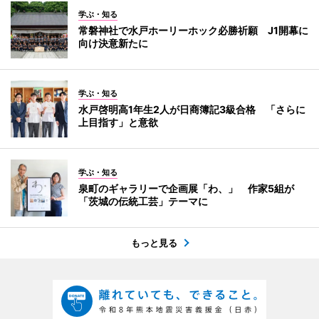
学ぶ・知る
常磐神社で水戸ホーリーホック必勝祈願 J1開幕に
向け決意新たに
学ぶ・知る
水戸啓明高1年生2人が日商簿記3級合格 「さらに
上目指す」と意欲
学ぶ・知る
泉町のギャラリーで企画展「わ、」 作家5組が
「茨城の伝統工芸」テーマに
もっと見る