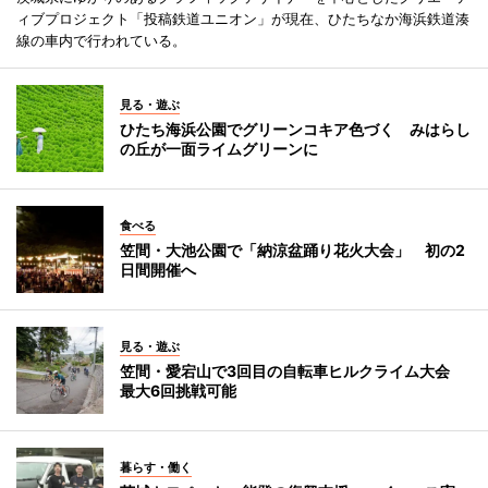
ィブプロジェクト「投稿鉄道ユニオン」が現在、ひたちなか海浜鉄道湊
線の車内で行われている。
見る・遊ぶ
ひたち海浜公園でグリーンコキア色づく みはらし
の丘が一面ライムグリーンに
食べる
笠間・大池公園で「納涼盆踊り花火大会」 初の2
日間開催へ
見る・遊ぶ
笠間・愛宕山で3回目の自転車ヒルクライム大会
最大6回挑戦可能
暮らす・働く