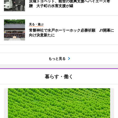
茨城トヨペット、能登の復興支援へハイエース寄
贈 大子町の水害支援が縁
見る・遊ぶ
常磐神社で水戸ホーリーホック必勝祈願 J1開幕に
向け決意新たに
もっと見る
暮らす・働く