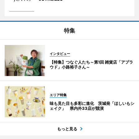
特集
インタビュー
【特集】つなぐ人たち～第1回 雑貨店「アプラ
ウド」小路裕子さん～
エリア特集
味も見た目も多彩に進化 茨城発「ほしいもシ
ェイク」 県内外33店が競演
もっと見る