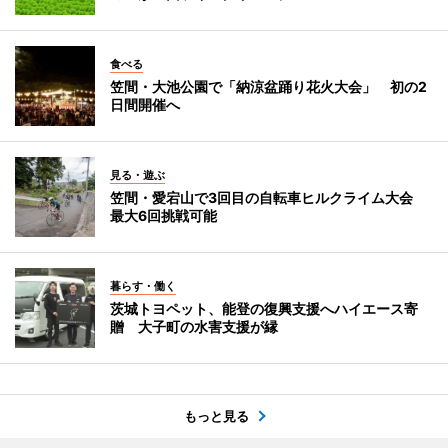
食べる
笠間・大池公園で「納涼盆踊り花火大会」 初の2
日間開催へ
見る・遊ぶ
笠間・愛宕山で3回目の自転車ヒルクライム大会
最大6回挑戦可能
暮らす・働く
茨城トヨペット、能登の復興支援へハイエース寄
贈 大子町の水害支援が縁
もっと見る