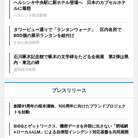
ヘルシンキ中央駅に新ホテル登場へ 日本のカプセルホテ
ルに着想
ヘルシンキ経済新聞
タワービュー通りで「ランタンウォーク」 区内各所で
600個の展示ランタンを絵付け
すみだ経済新聞
石川啄木記念館で啄木の文学碑をたどる企画展 第2弾は県
内・東北の碑
盛岡経済新聞
プレスリリース
創業91周年の根本漬物、100周年に向けたブランドプロジェク
トを始動
SIGQとゲットワークス、機密データを外部に出さない「閉域網
×ローカルLLM」による自律型インシデント対応基盤を共同展開