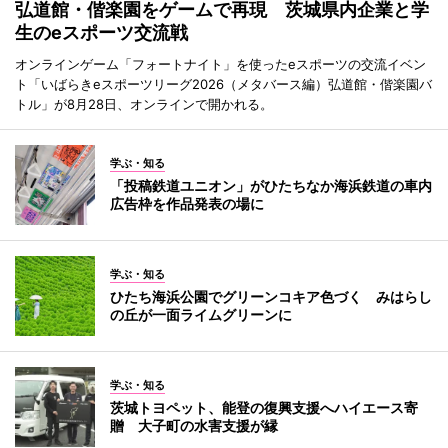
弘道館・偕楽園をゲームで再現 茨城県内企業と学
生のeスポーツ交流戦
オンラインゲーム「フォートナイト」を使ったeスポーツの交流イベン
ト「いばらきeスポーツリーグ2026（メタバース編）弘道館・偕楽園バ
トル」が8月28日、オンラインで開かれる。
学ぶ・知る
「投稿鉄道ユニオン」がひたちなか海浜鉄道の車内
広告枠を作品発表の場に
学ぶ・知る
ひたち海浜公園でグリーンコキア色づく みはらし
の丘が一面ライムグリーンに
学ぶ・知る
茨城トヨペット、能登の復興支援へハイエース寄
贈 大子町の水害支援が縁