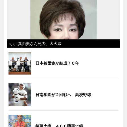
小川真由美さん死去、８６歳
日本被団協が結成７０年
日南学園が２回戦へ 高校野球
後藤大樹、４００障害で銀