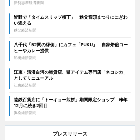
伊勢志摩経済新聞
皆野で「タイムスリップ横丁」 秩父音頭まつりににぎわ
い添える
秩父経済新聞
八千代「52間の縁側」にカフェ「PUKU」 自家焙煎コー
ヒーやカレー提供
船橋経済新聞
江東・清澄白河の雑貨店、猫アイテム専門店「ネコシカ」
としてリニューアル
江東経済新聞
遠鉄百貨店に「トーキョー煎餅」期間限定ショップ 昨年
12月に続き2回目
浜松経済新聞
プレスリリース