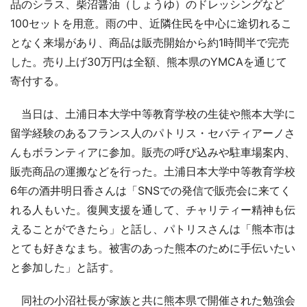
品のシラス、柴沼醤油（しょうゆ）のドレッシングなど
100セットを用意。雨の中、近隣住民を中心に途切れるこ
となく来場があり、商品は販売開始から約1時間半で完売
した。売り上げ30万円は全額、熊本県のYMCAを通じて
寄付する。
当日は、土浦日本大学中等教育学校の生徒や熊本大学に
留学経験のあるフランス人のパトリス・セバティアーノさ
んもボランティアに参加。販売の呼び込みや駐車場案内、
販売商品の運搬などを行った。土浦日本大学中等教育学校
6年の酒井明日香さんは「SNSでの発信で販売会に来てく
れる人もいた。復興支援を通して、チャリティー精神も伝
えることができたら」と話し、パトリスさんは「熊本市は
とても好きなまち。被害のあった熊本のために手伝いたい
と参加した」と話す。
同社の小沼社長が家族と共に熊本県で開催された勉強会