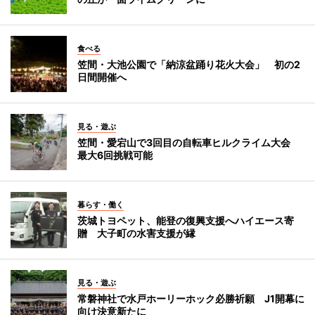
食べる
笠間・大池公園で「納涼盆踊り花火大会」 初の2
日間開催へ
見る・遊ぶ
笠間・愛宕山で3回目の自転車ヒルクライム大会
最大6回挑戦可能
暮らす・働く
茨城トヨペット、能登の復興支援へハイエース寄
贈 大子町の水害支援が縁
見る・遊ぶ
常磐神社で水戸ホーリーホック必勝祈願 J1開幕に
向け決意新たに