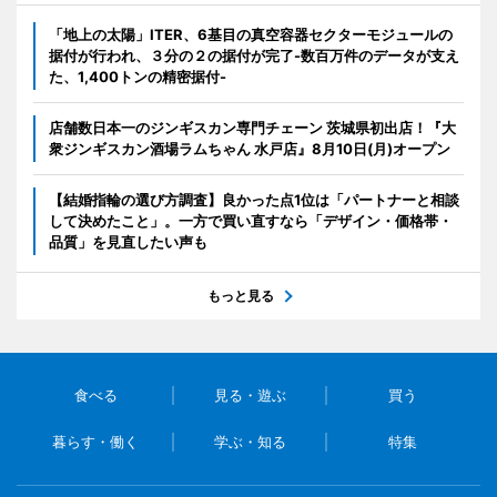
「地上の太陽」ITER、6基目の真空容器セクターモジュールの
据付が行われ、３分の２の据付が完了-数百万件のデータが支え
た、1,400トンの精密据付-
店舗数日本一のジンギスカン専門チェーン 茨城県初出店！『大
衆ジンギスカン酒場ラムちゃん 水戸店』8月10日(月)オープン
【結婚指輪の選び方調査】良かった点1位は「パートナーと相談
して決めたこと」。一方で買い直すなら「デザイン・価格帯・
品質」を見直したい声も
もっと見る
食べる
見る・遊ぶ
買う
暮らす・働く
学ぶ・知る
特集