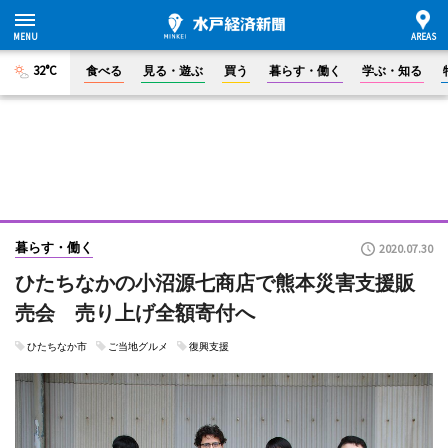
32°C
食べる
見る・遊ぶ
買う
暮らす・働く
学ぶ・知る
暮らす・働く
2020.07.30
ひたちなかの小沼源七商店で熊本災害支援販
売会 売り上げ全額寄付へ
ひたちなか市
ご当地グルメ
復興支援