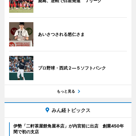
鹿島、逆転で白星発進 Ｊリーグ
あいさつされる悠仁さま
プロ野球・西武２―５ソフトバンク
もっと見る
みん経トピックス
伊勢「二軒茶屋餅角屋本店」が内宮前に出店 創業450年
間で初の支店