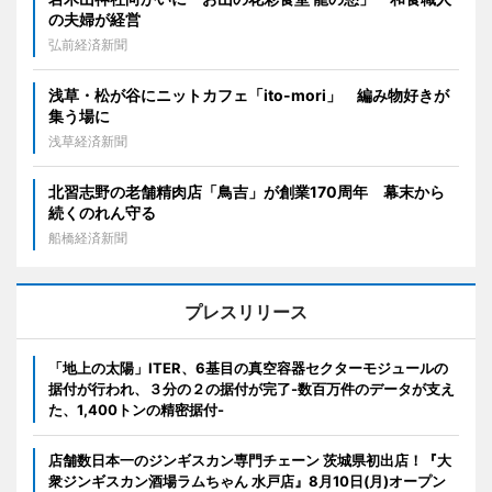
の夫婦が経営
弘前経済新聞
浅草・松が谷にニットカフェ「ito-mori」 編み物好きが
集う場に
浅草経済新聞
北習志野の老舗精肉店「鳥吉」が創業170周年 幕末から
続くのれん守る
船橋経済新聞
プレスリリース
「地上の太陽」ITER、6基目の真空容器セクターモジュールの
据付が行われ、３分の２の据付が完了-数百万件のデータが支え
た、1,400トンの精密据付-
店舗数日本一のジンギスカン専門チェーン 茨城県初出店！『大
衆ジンギスカン酒場ラムちゃん 水戸店』8月10日(月)オープン