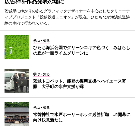
広告枠を作品発表の場に
茨城県にゆかりのあるグラフィックデザイナーを中心としたクリエーテ
ィブプロジェクト「投稿鉄道ユニオン」が現在、ひたちなか海浜鉄道湊
線の車内で行われている。
学ぶ・知る
ひたち海浜公園でグリーンコキア色づく みはらし
の丘が一面ライムグリーンに
学ぶ・知る
茨城トヨペット、能登の復興支援へハイエース寄
贈 大子町の水害支援が縁
学ぶ・知る
常磐神社で水戸ホーリーホック必勝祈願 J1開幕に
向け決意新たに