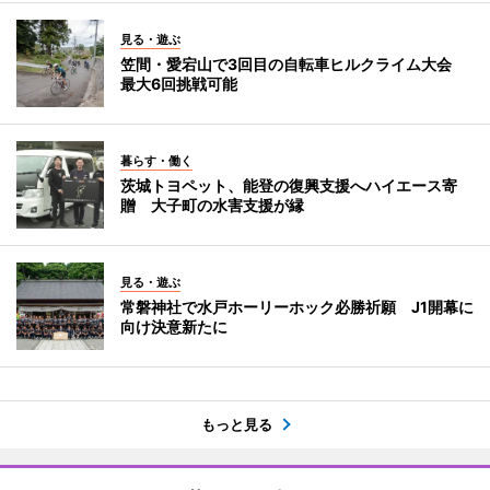
見る・遊ぶ
笠間・愛宕山で3回目の自転車ヒルクライム大会
最大6回挑戦可能
暮らす・働く
茨城トヨペット、能登の復興支援へハイエース寄
贈 大子町の水害支援が縁
見る・遊ぶ
常磐神社で水戸ホーリーホック必勝祈願 J1開幕に
向け決意新たに
もっと見る