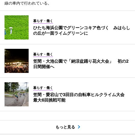
線の車内で行われている。
暮らす・働く
ひたち海浜公園でグリーンコキア色づく みはらし
の丘が一面ライムグリーンに
暮らす・働く
笠間・大池公園で「納涼盆踊り花火大会」 初の2
日間開催へ
暮らす・働く
笠間・愛宕山で3回目の自転車ヒルクライム大会
最大6回挑戦可能
もっと見る