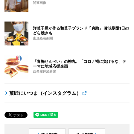
関連画像
洋菓子屋が作る和菓子ブランド「貞助」 賞味期限1日の
どら焼きも
山形経済新聞
「青梅せんべい」の柳丸、「コロナ禍に負けるな」テ
ーマに地域応援企画
西多摩経済新聞
菓匠にいつま（インスタグラム）