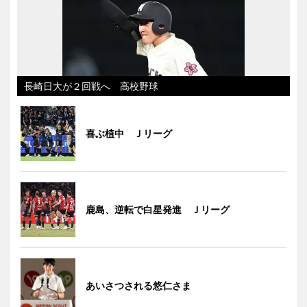
長崎日大が２回戦へ 高校野球
喜ぶ植中 Ｊリーグ
鹿島、逆転で白星発進 Ｊリーグ
あいさつされる悠仁さま