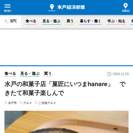
32°C
食べる
見る・遊ぶ
買う
暮らす・働く
学ぶ・知る
食べる
見る・遊ぶ
買う
2020.11.29
水戸の和菓子店「菓匠にいつまhanare」 で
きたて和菓子楽しんで
水戸市
グルメ
ご当地グルメ