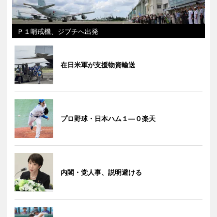
Ｐ１哨戒機、ジブチへ出発
在日米軍が支援物資輸送
プロ野球・日本ハム１―０楽天
内閣・党人事、説明避ける