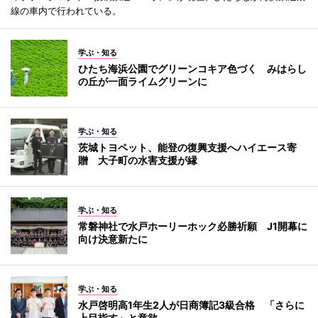
線の車内で行われている。
学ぶ・知る
ひたち海浜公園でグリーンコキア色づく みはらし
の丘が一面ライムグリーンに
学ぶ・知る
茨城トヨペット、能登の復興支援へハイエース寄
贈 大子町の水害支援が縁
学ぶ・知る
常磐神社で水戸ホーリーホック必勝祈願 J1開幕に
向け決意新たに
学ぶ・知る
水戸啓明高1年生2人が日商簿記3級合格 「さらに
上目指す」と意欲