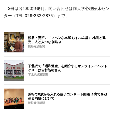
3冊は各1000部発刊。問い合わせは同大学心理臨床セン
ター（TEL
029-232-2875
）まで。
熊谷・妻沼に「フベンな本屋 むすぶん堂」 地元と観
光、人と人つなぎ結ぶ
熊谷経済新聞
下北沢で「昭和遺産」を紹介するオンラインイベント
ゲストは吉村智樹さん
下北沢経済新聞
浜松で0歳から入れる親子コンサート開催 子育てを頑
張る両親にむけて
浜松経済新聞