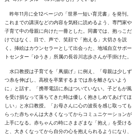
昨年11月に全12ページの「世界一短い育児書」を発刊。
これまでの講演などの内容を気軽に読めるよう、専門家や
子育て中の母親に向けた一冊とした。同書では、抱っこだ
けではなく、目で、声で、笑顔で「抱える」大切さを説
く。挿絵はカウンセラーとして出会った、地域自立サポー
トセンター「ゆうき」所属の長谷川志歩さんが手掛けた。
水口教授は子育てを「凧揚げ」に例え、「母親は少しず
つ糸を伸ばし、高校を卒業するまでは糸を離さないよう
に」と話す。「携帯電話に糸はついていない。子どもが風
を受け損なって落ちてきた時は優しく抱きしめてあげてほ
しい」と水口教授。「お母さんに心の波長を感じ取っても
らった赤ちゃんは大きくなってからコミュニケーションが
上手になる。赤ちゃんの時にさまざまな「抱え」を受ける
と、大きくなってから自分の心を抱えられるようになり、