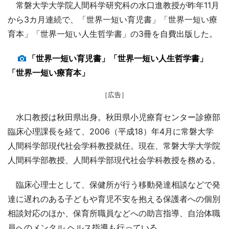
常磐大学大学院人間科学研究科の水口進教授が昨年11月
から3カ月連続で、「世界一短い育児書」「世界一短い療
育本」「世界一短い人生哲学書」の3冊を自費出版した。
「世界一短い育児書」「世界一短い人生哲学書」
「世界一短い療育本」
［広告］
水口教授は秋田県出身。秋田県小児療育センター診療部
臨床心理課長を経て、2006（平成18）年4月に常磐大学
人間科学部現代社会学科教授就任。現在、常磐大学大学院
人間科学部教授、人間科学部現代社会学科教授を務める。
臨床心理士として、保健所が行う移動発達相談などで発
達に遅れのある子どもや育児不安を抱える保護者への個別
相談対応のほか、保育所職員などへの助言指導、自治体職
員へのメンタル ヘルス指導も行っている。