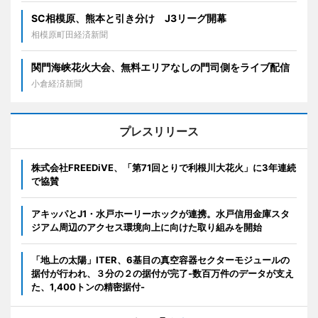
SC相模原、熊本と引き分け J3リーグ開幕
相模原町田経済新聞
関門海峡花火大会、無料エリアなしの門司側をライブ配信
小倉経済新聞
プレスリリース
株式会社FREEDiVE、「第71回とりで利根川大花火」に3年連続
で協賛
アキッパとJ1・水戸ホーリーホックが連携。水戸信用金庫スタ
ジアム周辺のアクセス環境向上に向けた取り組みを開始
「地上の太陽」ITER、6基目の真空容器セクターモジュールの
据付が行われ、３分の２の据付が完了-数百万件のデータが支え
た、1,400トンの精密据付-