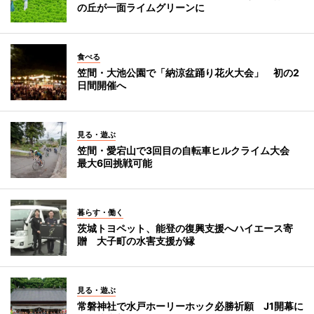
の丘が一面ライムグリーンに
食べる
笠間・大池公園で「納涼盆踊り花火大会」 初の2
日間開催へ
見る・遊ぶ
笠間・愛宕山で3回目の自転車ヒルクライム大会
最大6回挑戦可能
暮らす・働く
茨城トヨペット、能登の復興支援へハイエース寄
贈 大子町の水害支援が縁
見る・遊ぶ
常磐神社で水戸ホーリーホック必勝祈願 J1開幕に