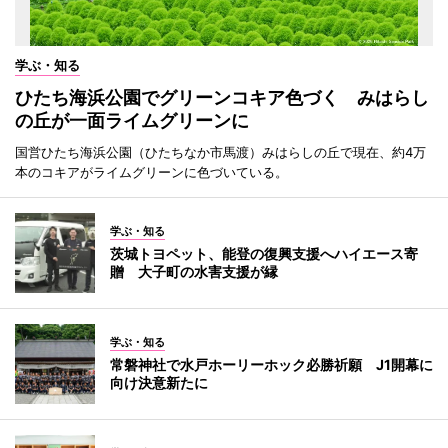
学ぶ・知る
ひたち海浜公園でグリーンコキア色づく みはらし
の丘が一面ライムグリーンに
国営ひたち海浜公園（ひたちなか市馬渡）みはらしの丘で現在、約4万
本のコキアがライムグリーンに色づいている。
学ぶ・知る
茨城トヨペット、能登の復興支援へハイエース寄
贈 大子町の水害支援が縁
学ぶ・知る
常磐神社で水戸ホーリーホック必勝祈願 J1開幕に
向け決意新たに