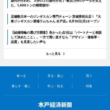
据付が行われ、３分の２の据付が完了-数百万件のデータが支え
た、1,400トンの精密据付-
店舗数日本一のジンギスカン専門チェーン 茨城県初出店！『大
衆ジンギスカン酒場ラムちゃん 水戸店』8月10日(月)オープン
【結婚指輪の選び方調査】良かった点1位は「パートナーと相談
して決めたこと」。一方で買い直すなら「デザイン・価格帯・
品質」を見直したい声も
もっと見る
食べる
見る・遊ぶ
買う
暮らす・働く
学ぶ・知る
特集