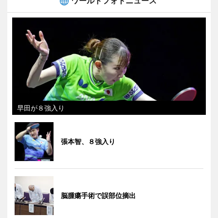
ワールドフォトニュース
早田が８強入り
張本智、８強入り
脳腫瘍手術で誤部位摘出