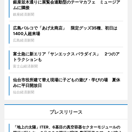
銀座並木通りに展覧会連動型のテーマカフェ ミュージア
ムに隣接
銀座経済新聞
広島パルコで「あげ太商店」 限定グッズ35種、初日は
1400人超来場
広島経済新聞
富士急に新エリア「サンエックス パラダイス」 2つのア
トラクションも
富士山経済新聞
仙台市役所建て替え現場に子どもの遊び・学びの場 夏休
みに平日開放日
仙台経済新聞
プレスリリース
「地上の太陽」ITER、6基目の真空容器セクターモジュールの