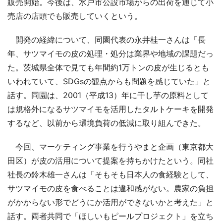
販売開始。今後は、水戸市公設市場からの出荷を通じて小
売店の店頭でも販売していくという。
開発の経緯について、同園代表の永井桂一さんは「長
年、サツマイモの皮の処理・処分は業界や地域の課題だっ
た。茨城県全体で見ても年間約1万トンの皮が生じるとも
いわれていて、SDGsの観点からも問題を感じていた」と
話す。同園は、2001（平成13）年に干し芋の原料として
は規格外になるサツマイモを活用したタルトケーキを開発
するなど、以前から環境負荷の低減に取り組んできた。
今回、マーケティング事業を行うやまと企画（東京都大
田区）が皮の活用について提案を持ちかけたという。同社
社長の鈴木雄一さんは「そもそも日本人の食経験として、
サツマイモの皮を食べることは違和感がない。農家の負担
がかからない形でどうにか活用ができないかと考えた」と
話す。両者共同で「ほしいもピールプロジェクト」を立ち