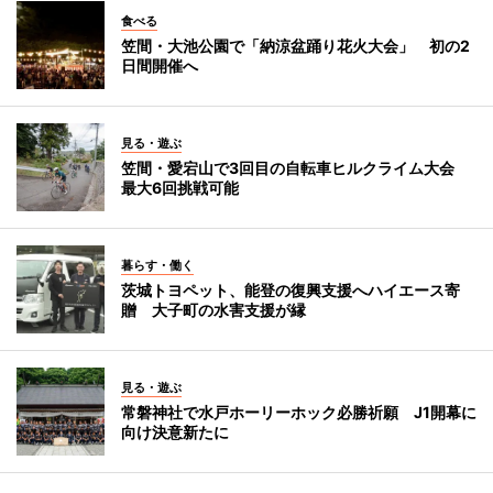
食べる
笠間・大池公園で「納涼盆踊り花火大会」 初の2
日間開催へ
見る・遊ぶ
笠間・愛宕山で3回目の自転車ヒルクライム大会
最大6回挑戦可能
暮らす・働く
茨城トヨペット、能登の復興支援へハイエース寄
贈 大子町の水害支援が縁
見る・遊ぶ
常磐神社で水戸ホーリーホック必勝祈願 J1開幕に
向け決意新たに