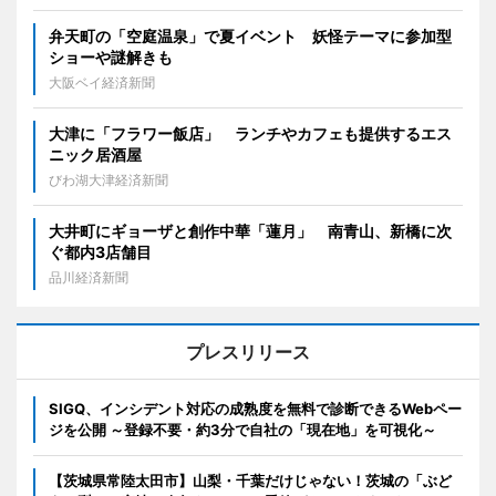
弁天町の「空庭温泉」で夏イベント 妖怪テーマに参加型
ショーや謎解きも
大阪ベイ経済新聞
大津に「フラワー飯店」 ランチやカフェも提供するエス
ニック居酒屋
びわ湖大津経済新聞
大井町にギョーザと創作中華「蓮月」 南青山、新橋に次
ぐ都内3店舗目
品川経済新聞
プレスリリース
SIGQ、インシデント対応の成熟度を無料で診断できるWebペー
ジを公開 ～登録不要・約3分で自社の「現在地」を可視化～
【茨城県常陸太田市】山梨・千葉だけじゃない！茨城の「ぶど