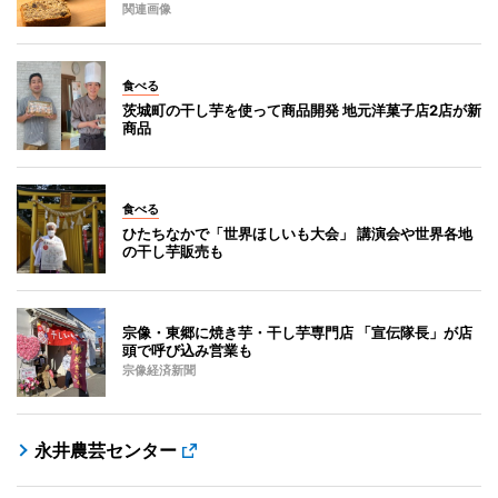
関連画像
食べる
茨城町の干し芋を使って商品開発 地元洋菓子店2店が新
商品
食べる
ひたちなかで「世界ほしいも大会」 講演会や世界各地
の干し芋販売も
宗像・東郷に焼き芋・干し芋専門店 「宣伝隊長」が店
頭で呼び込み営業も
宗像経済新聞
永井農芸センター