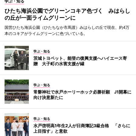
学ぶ・知る
ひたち海浜公園でグリーンコキア色づく みはらし
の丘が一面ライムグリーンに
国営ひたち海浜公園（ひたちなか市馬渡）みはらしの丘で現在、約4万
本のコキアがライムグリーンに色づいている。
学ぶ・知る
茨城トヨペット、能登の復興支援へハイエース寄
贈 大子町の水害支援が縁
学ぶ・知る
常磐神社で水戸ホーリーホック必勝祈願 J1開幕に
向け決意新たに
学ぶ・知る
水戸啓明高1年生2人が日商簿記3級合格 「さらに
上目指す」と意欲