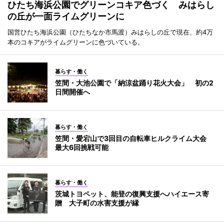
ひたち海浜公園でグリーンコキア色づく みはらし
の丘が一面ライムグリーンに
国営ひたち海浜公園（ひたちなか市馬渡）みはらしの丘で現在、約4万
本のコキアがライムグリーンに色づいている。
暮らす・働く
笠間・大池公園で「納涼盆踊り花火大会」 初の2
日間開催へ
暮らす・働く
笠間・愛宕山で3回目の自転車ヒルクライム大会
最大6回挑戦可能
暮らす・働く
茨城トヨペット、能登の復興支援へハイエース寄
贈 大子町の水害支援が縁