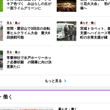
キア色づく みはらしの丘が
り花火大会」 初
一面ライムグリーンに
催へ
見る・遊ぶ
暮らす・働く
笠間・愛宕山で3回目の自転
茨城トヨペット、
車ヒルクライム大会 最大6
支援へハイエース
回挑戦可能
町の水害支援が縁
見る・遊ぶ
常磐神社で水戸ホーリーホッ
ク必勝祈願 J1開幕に向け決
意新たに
もっと見る
・働く
暮らす・働く