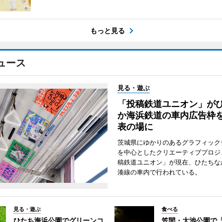
もっと見る
ュース
見る・遊ぶ
「投稿鉄道ユニオン」が
か海浜鉄道の車内広告枠
表の場に
茨城県にゆかりのあるグラフィック
を中心としたクリエーティブプロジ
稿鉄道ユニオン」が現在、ひたちな
湊線の車内で行われている。
見る・遊ぶ
食べる
ひたち海浜公園でグリーンコ
笠間・大池公園で