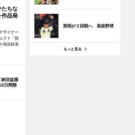
ひたちな
を作品発
英明が２回戦へ 高校野球
デザイナー
ェクト「投
か海浜鉄道
もっと見る
「納涼盆踊
の2日間開