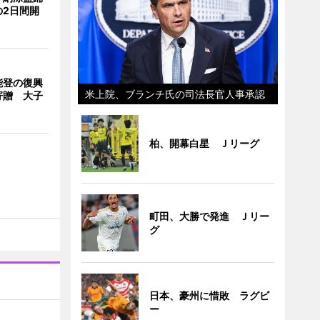
の2日間開
能登の復興
米上院、ブランチ氏の司法長官人事承認
寄贈 大子
柏、開幕白星 Ｊリーグ
町田、大勝で発進 Ｊリー
グ
日本、豪州に惜敗 ラグビ
ー