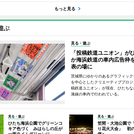
もっと見る
遊ぶ
見る・遊ぶ
「投稿鉄道ユニオン」が
か海浜鉄道の車内広告枠
表の場に
茨城県にゆかりのあるグラフィック
を中心としたクリエーティブプロジ
稿鉄道ユニオン」が現在、ひたちな
湊線の車内で行われている。
見る・遊ぶ
見る・遊ぶ
ひたち海浜公園でグリーンコ
笠間・大池公園で
キア色づく みはらしの丘が
り花火大会」 初
一面ライムグリーンに
催へ