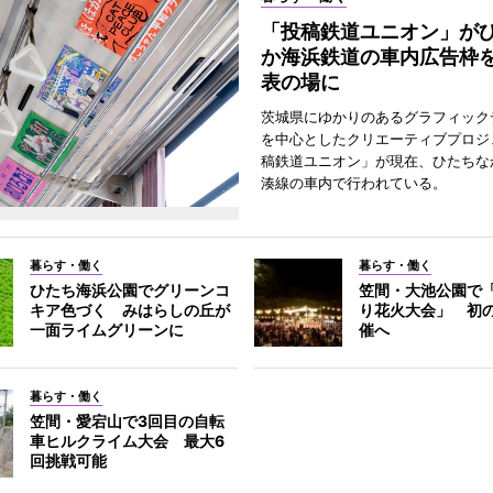
「投稿鉄道ユニオン」が
か海浜鉄道の車内広告枠
表の場に
茨城県にゆかりのあるグラフィック
を中心としたクリエーティブプロジ
稿鉄道ユニオン」が現在、ひたちな
湊線の車内で行われている。
暮らす・働く
暮らす・働く
ひたち海浜公園でグリーンコ
笠間・大池公園で
キア色づく みはらしの丘が
り花火大会」 初
一面ライムグリーンに
催へ
暮らす・働く
笠間・愛宕山で3回目の自転
車ヒルクライム大会 最大6
回挑戦可能