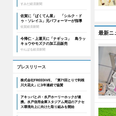
すみだ経済新聞
佐賀に「ばくてん屋」 「シルク・ド
ゥ・ソレイユ」元パフォーマーが指導
佐賀経済新聞
最新ニ
今帰仁・上運天に「ナギッコ」 島ラッ
キョウやモズクの加工品販売
やんばる経済新聞
プレスリリース
株式会社FREEDiVE、「第71回とりで利根
川大花火」に3年連続で協賛
アキッパとJ1・水戸ホーリーホックが連
携。水戸信用金庫スタジアム周辺のアクセ
ス環境向上に向けた取り組みを開始