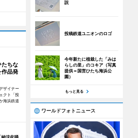
説
投稿鉄道ユニオンのロゴ
今年新たに植栽した「みは
ひたちな
らしの里」のコキア（写真
提供＝国営ひたち海浜公
を作品発
園）
デザイナー
もっと見る
ェクト「投
か海浜鉄道
ワールドフォトニュース
「納涼盆踊