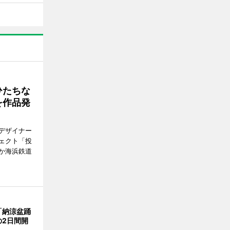
ひたちな
を作品発
デザイナー
ェクト「投
か海浜鉄道
「納涼盆踊
の2日間開