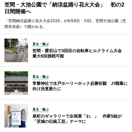
笠間・大池公園で「納涼盆踊り花火大会」 初の2
日間開催へ
「笠間納涼盆踊り花火大会2026」が8月8日・10日、笠間大池公園（笠
間市赤坂）で開かれる。
見る・遊ぶ
笠間・愛宕山で3回目の自転車ヒルクライム大会
最大6回挑戦可能
見る・遊ぶ
常磐神社で水戸ホーリーホック必勝祈願 J1開幕に
向け決意新たに
見る・遊ぶ
泉町のギャラリーで企画展「わ、」 作家5組が
「茨城の伝統工芸」テーマに