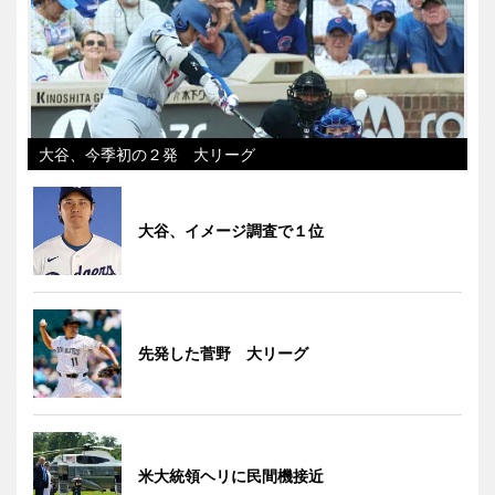
大谷、今季初の２発 大リーグ
大谷、イメージ調査で１位
先発した菅野 大リーグ
米大統領ヘリに民間機接近