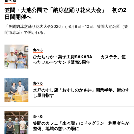
食べる
笠間・大池公園で「納涼盆踊り花火大会」 初の2
日間開催へ
「笠間納涼盆踊り花火大会2026」が8月8日・10日、笠間大池公園（笠
間市赤坂）で開かれる。
食べる
ひたちなか・菓子工房SAKABA 「カステラ」使
ったフルーツサンド販売5周年
食べる
水戸のすし店「おすしのかさ井」開業半年、街のす
し屋目指す
食べる
笠間のカフェ「来々瑠」にドッグラン 利用者らが
整備、地域の憩いの場に