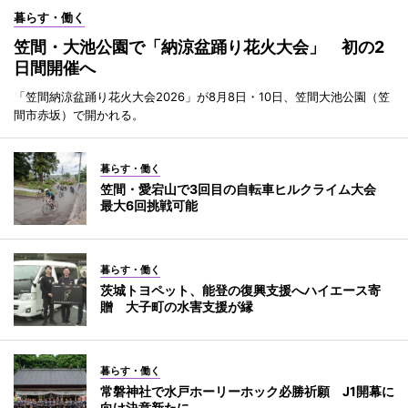
暮らす・働く
笠間・大池公園で「納涼盆踊り花火大会」 初の2
日間開催へ
「笠間納涼盆踊り花火大会2026」が8月8日・10日、笠間大池公園（笠
間市赤坂）で開かれる。
暮らす・働く
笠間・愛宕山で3回目の自転車ヒルクライム大会
最大6回挑戦可能
暮らす・働く
茨城トヨペット、能登の復興支援へハイエース寄
贈 大子町の水害支援が縁
暮らす・働く
常磐神社で水戸ホーリーホック必勝祈願 J1開幕に
向け決意新たに