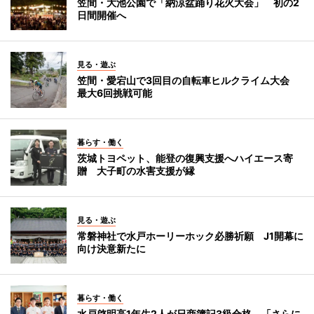
笠間・大池公園で「納涼盆踊り花火大会」 初の2
日間開催へ
見る・遊ぶ
笠間・愛宕山で3回目の自転車ヒルクライム大会
最大6回挑戦可能
暮らす・働く
茨城トヨペット、能登の復興支援へハイエース寄
贈 大子町の水害支援が縁
見る・遊ぶ
常磐神社で水戸ホーリーホック必勝祈願 J1開幕に
向け決意新たに
暮らす・働く
水戸啓明高1年生2人が日商簿記3級合格 「さらに