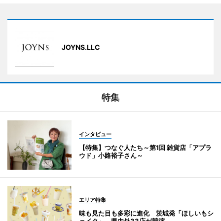
JOYNS.LLC
特集
インタビュー
【特集】つなぐ人たち～第1回 雑貨店「アプラ
ウド」小路裕子さん～
エリア特集
味も見た目も多彩に進化 茨城発「ほしいもシ
ェイク」 県内外33店が競演