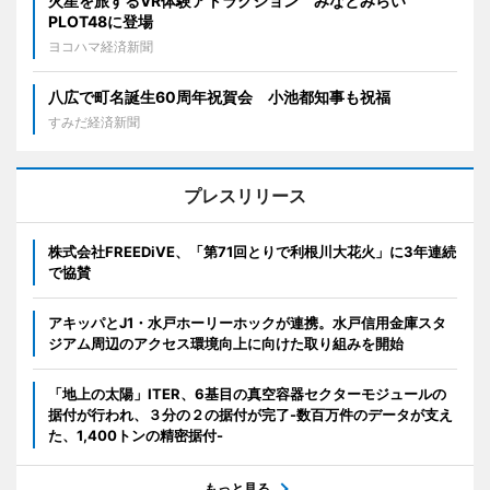
火星を旅するVR体験アトラクション みなとみらい
PLOT48に登場
ヨコハマ経済新聞
八広で町名誕生60周年祝賀会 小池都知事も祝福
すみだ経済新聞
プレスリリース
株式会社FREEDiVE、「第71回とりで利根川大花火」に3年連続
で協賛
アキッパとJ1・水戸ホーリーホックが連携。水戸信用金庫スタ
ジアム周辺のアクセス環境向上に向けた取り組みを開始
「地上の太陽」ITER、6基目の真空容器セクターモジュールの
据付が行われ、３分の２の据付が完了-数百万件のデータが支え
た、1,400トンの精密据付-
もっと見る