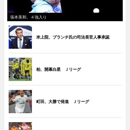
張本美和、４強入り
米上院、ブランチ氏の司法長官人事承認
柏、開幕白星 Ｊリーグ
町田、大勝で発進 Ｊリーグ