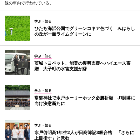
線の車内で行われている。
学ぶ・知る
ひたち海浜公園でグリーンコキア色づく みはらし
の丘が一面ライムグリーンに
学ぶ・知る
茨城トヨペット、能登の復興支援へハイエース寄
贈 大子町の水害支援が縁
学ぶ・知る
常磐神社で水戸ホーリーホック必勝祈願 J1開幕に
向け決意新たに
学ぶ・知る
水戸啓明高1年生2人が日商簿記3級合格 「さらに
上目指す」と意欲