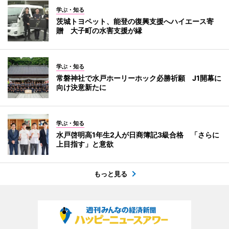
学ぶ・知る
茨城トヨペット、能登の復興支援へハイエース寄
贈 大子町の水害支援が縁
学ぶ・知る
常磐神社で水戸ホーリーホック必勝祈願 J1開幕に
向け決意新たに
学ぶ・知る
水戸啓明高1年生2人が日商簿記3級合格 「さらに
上目指す」と意欲
もっと見る