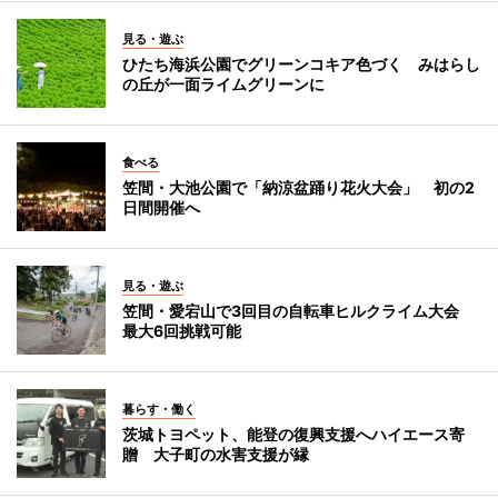
見る・遊ぶ
ひたち海浜公園でグリーンコキア色づく みはらし
の丘が一面ライムグリーンに
食べる
笠間・大池公園で「納涼盆踊り花火大会」 初の2
日間開催へ
見る・遊ぶ
笠間・愛宕山で3回目の自転車ヒルクライム大会
最大6回挑戦可能
暮らす・働く
茨城トヨペット、能登の復興支援へハイエース寄
贈 大子町の水害支援が縁