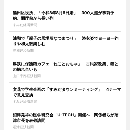
墨田区役所、「令和8年8月8日婚」 300人超が事前予
約、開庁前から長い列
すみだ経済新聞
浦和で「親子の居場所なつまつり」 浴衣姿でヨーヨー釣
りや和太鼓楽しむ
浦和経済新聞
厚狭に保護猫カフェ「ねことおちゃ」 古民家改築、猫と
の触れ合いも
山口宇部経済新聞
文花で学生企画の「すみだタウンミーティング」 4テーマ
で意見交換
すみだ経済新聞
沼津発祥の医学研究会「U-TECH」開催へ 関係者らが沼
津市長を表敬訪問
沼津経済新聞