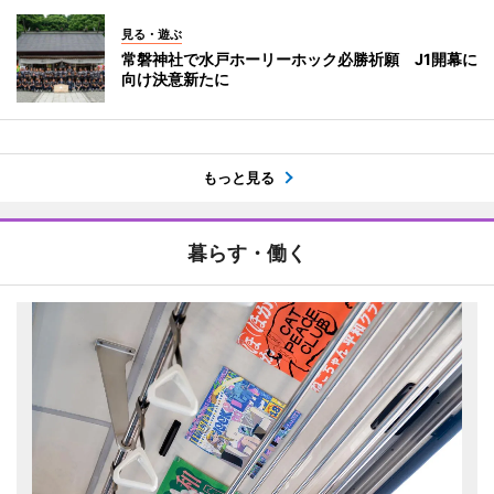
見る・遊ぶ
常磐神社で水戸ホーリーホック必勝祈願 J1開幕に
向け決意新たに
もっと見る
暮らす・働く