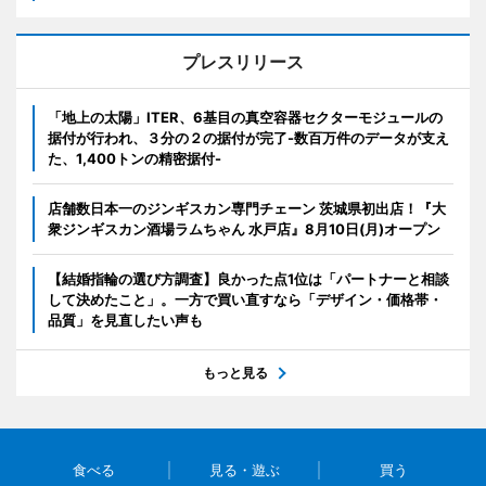
プレスリリース
「地上の太陽」ITER、6基目の真空容器セクターモジュールの
据付が行われ、３分の２の据付が完了-数百万件のデータが支え
た、1,400トンの精密据付-
店舗数日本一のジンギスカン専門チェーン 茨城県初出店！『大
衆ジンギスカン酒場ラムちゃん 水戸店』8月10日(月)オープン
【結婚指輪の選び方調査】良かった点1位は「パートナーと相談
して決めたこと」。一方で買い直すなら「デザイン・価格帯・
品質」を見直したい声も
もっと見る
食べる
見る・遊ぶ
買う