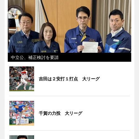
中立公、補正検討を要請
吉田は２安打１打点 大リーグ
千賀の力投 大リーグ