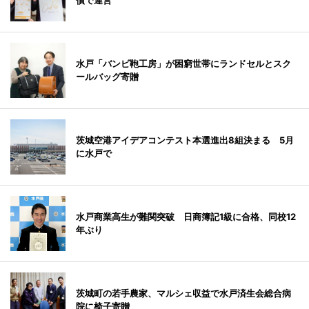
償で運営
水戸「バンビ鞄工房」が困窮世帯にランドセルとスク
ールバッグ寄贈
茨城空港アイデアコンテスト本選進出8組決まる 5月
に水戸で
水戸商業高生が難関突破 日商簿記1級に合格、同校12
年ぶり
茨城町の若手農家、マルシェ収益で水戸済生会総合病
院に椅子寄贈