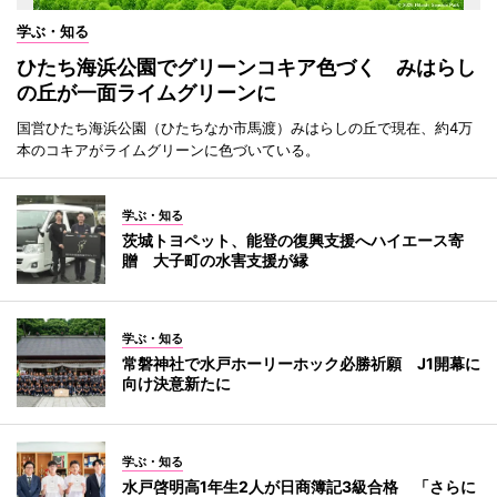
学ぶ・知る
ひたち海浜公園でグリーンコキア色づく みはらし
の丘が一面ライムグリーンに
国営ひたち海浜公園（ひたちなか市馬渡）みはらしの丘で現在、約4万
本のコキアがライムグリーンに色づいている。
学ぶ・知る
茨城トヨペット、能登の復興支援へハイエース寄
贈 大子町の水害支援が縁
学ぶ・知る
常磐神社で水戸ホーリーホック必勝祈願 J1開幕に
向け決意新たに
学ぶ・知る
水戸啓明高1年生2人が日商簿記3級合格 「さらに