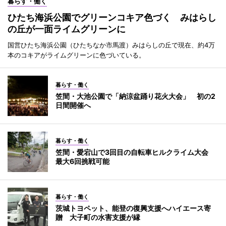
暮らす・働く
ひたち海浜公園でグリーンコキア色づく みはらし
の丘が一面ライムグリーンに
国営ひたち海浜公園（ひたちなか市馬渡）みはらしの丘で現在、約4万
本のコキアがライムグリーンに色づいている。
暮らす・働く
笠間・大池公園で「納涼盆踊り花火大会」 初の2
日間開催へ
暮らす・働く
笠間・愛宕山で3回目の自転車ヒルクライム大会
最大6回挑戦可能
暮らす・働く
茨城トヨペット、能登の復興支援へハイエース寄
贈 大子町の水害支援が縁