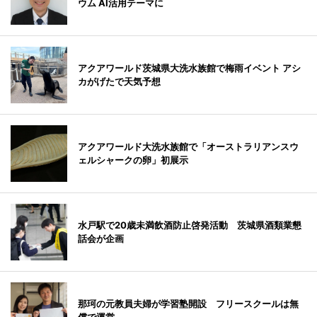
ウム AI活用テーマに
アクアワールド茨城県大洗水族館で梅雨イベント アシ
カがげたで天気予想
アクアワールド大洗水族館で「オーストラリアンスウ
ェルシャークの卵」初展示
水戸駅で20歳未満飲酒防止啓発活動 茨城県酒類業懇
話会が企画
那珂の元教員夫婦が学習塾開設 フリースクールは無