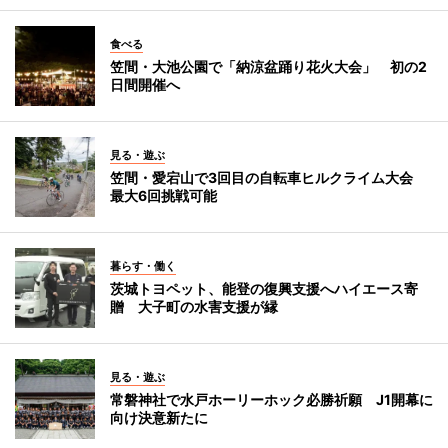
食べる
笠間・大池公園で「納涼盆踊り花火大会」 初の2
日間開催へ
見る・遊ぶ
笠間・愛宕山で3回目の自転車ヒルクライム大会
最大6回挑戦可能
暮らす・働く
茨城トヨペット、能登の復興支援へハイエース寄
贈 大子町の水害支援が縁
見る・遊ぶ
常磐神社で水戸ホーリーホック必勝祈願 J1開幕に
向け決意新たに