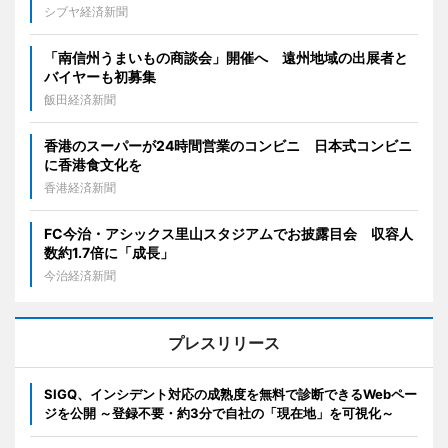
シブヤ経済新聞
「南信州うまいもの商談会」開催へ 遠州地域の出展者と
バイヤーも初募集
飯田経済新聞
香港のスーパーが24時間営業のコンビニ 日本式コンビニ
に香港食文化を
香港経済新聞
FC今治・アシックス里山スタジアムでお披露目会 収容人
数約1.7倍に「成長」
今治経済新聞
プレスリリース
SIGQ、インシデント対応の成熟度を無料で診断できるWebペー
ジを公開 ～登録不要・約3分で自社の「現在地」を可視化～