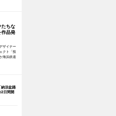
ひたちな
を作品発
デザイナー
ェクト「投
か海浜鉄道
「納涼盆踊
の2日間開