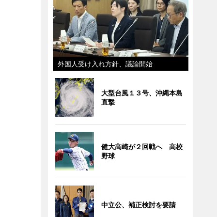
外国人受け入れ方針、議論開始
大型台風１３号、沖縄本島
直撃
健大高崎が２回戦へ 高校
野球
中立公、補正検討を要請