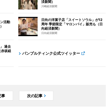
済新聞）
川崎経済新聞
日向の洋菓子店「スイートソウル」が12
ン活動
周年 季節限定「マロンパイ」販売も（日
）
向経済新聞）
日向経済新聞
」 過去
（赤坂経
パンプルティンク公式ツイッター
記事
次の記事