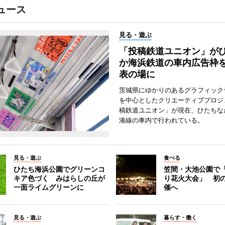
ュース
見る・遊ぶ
「投稿鉄道ユニオン」が
か海浜鉄道の車内広告枠
表の場に
茨城県にゆかりのあるグラフィック
を中心としたクリエーティブプロジ
稿鉄道ユニオン」が現在、ひたちな
湊線の車内で行われている。
見る・遊ぶ
食べる
ひたち海浜公園でグリーンコ
笠間・大池公園で
キア色づく みはらしの丘が
り花火大会」 初
一面ライムグリーンに
催へ
見る・遊ぶ
暮らす・働く