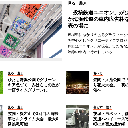
見る・遊ぶ
「投稿鉄道ユニオン」が
か海浜鉄道の車内広告枠
表の場に
茨城県にゆかりのあるグラフィック
を中心としたクリエーティブプロジ
稿鉄道ユニオン」が現在、ひたちな
湊線の車内で行われている。
見る・遊ぶ
食べる
ひたち海浜公園でグリーンコ
笠間・大池公園で
キア色づく みはらしの丘が
り花火大会」 初
一面ライムグリーンに
催へ
見る・遊ぶ
暮らす・働く
笠間・愛宕山で3回目の自転
茨城トヨペット、
車ヒルクライム大会 最大6
支援へハイエース
回挑戦可能
町の水害支援が縁