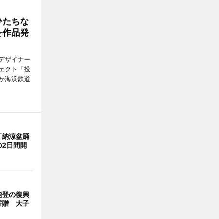
ひたちな
を作品発
デザイナー
ェクト「投
か海浜鉄道
「納涼盆踊
の2日間開
能登の復興
寄贈 大子