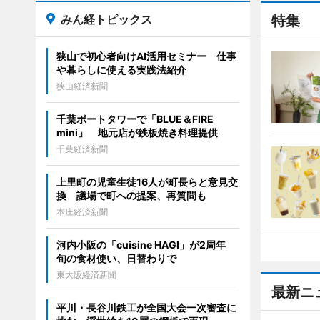
みん経トピックス
特集
狭山で初心者向けAI活用セミナー 仕事
や暮らしに使える実践法紹介
狭山経済新聞
千葉ポートタワーで「BLUE＆FIRE
mini」 地元店が鉄板焼き料理提供
千葉経済新聞
上里町の児童生徒16人が町長らと意見交
換 議場で町への提案、再質問も
本庄経済新聞
河内小阪の「cuisine HAGI」が2周年
旬の食材使い、日替わりで
東大阪経済新聞
最新ニ
平川・長谷川鉄工が全国大会一次審査に