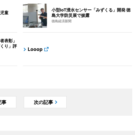
小型IoT浸水センサー「みずくる」開発 徳
児童
島大学防災展で披露
徳島経済新聞
者表彰」
くり」評
Looop
記事
次の記事