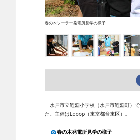
春の木ソーラー発電所見学の様子
水戸市立鯉淵小学校（水戸市鯉淵町）で9月
た。主催はLooop（東京都台東区）。
春の木発電所見学の様子