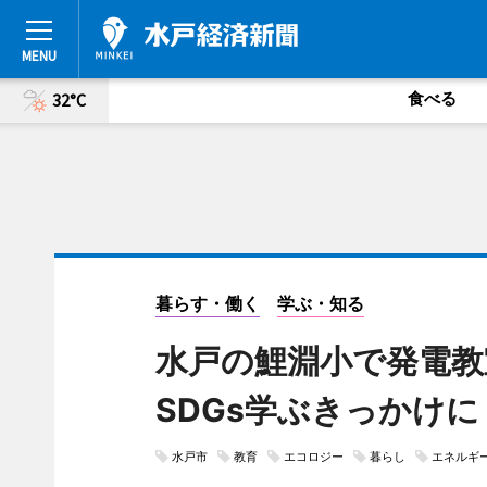
食べる
32°C
暮らす・働く
学ぶ・知る
水戸の鯉淵小で発電教
SDGs学ぶきっかけに
水戸市
教育
エコロジー
暮らし
エネルギ