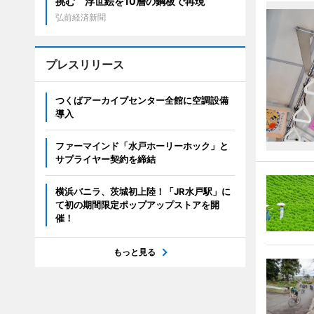
挑む 浮世絵を10層の鋼板で再現
弘前経済新聞
プレスリリース
つくばアーカイブセンター全館に空調設備
導入
ファーマインド「水戸ホーリーホック」と
サプライヤー契約を締結
横浜バニラ、茨城初上陸！「JR水戸駅」に
て初の期間限定ポップアップストアを開
催！
もっと見る