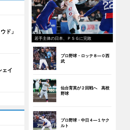
ラウド」
若手主体の日本、ＰＳＧに完敗
プロ野球・ロッテ８―０西
武
シェイ
仙台育英が２回戦へ 高校
野球
プロ野球・中日４―１ヤク
ルト