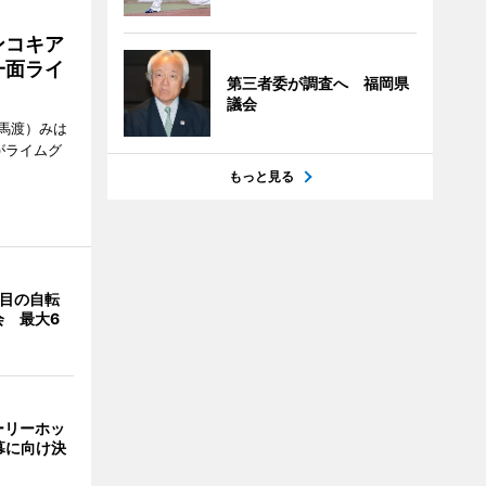
ンコキア
一面ライ
第三者委が調査へ 福岡県
議会
馬渡）みは
がライムグ
もっと見る
回目の自転
会 最大6
ーリーホッ
幕に向け決