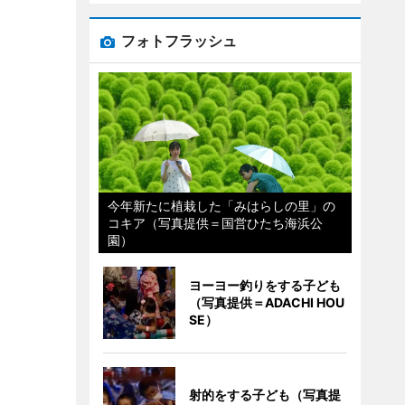
フォトフラッシュ
今年新たに植栽した「みはらしの里」の
コキア（写真提供＝国営ひたち海浜公
園）
ヨーヨー釣りをする子ども
（写真提供＝ADACHI HOU
SE）
射的をする子ども（写真提