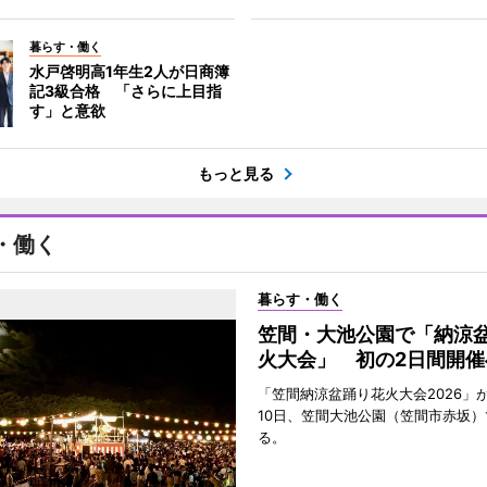
暮らす・働く
水戸啓明高1年生2人が日商簿
記3級合格 「さらに上目指
す」と意欲
もっと見る
・働く
暮らす・働く
笠間・大池公園で「納涼
火大会」 初の2日間開催
「笠間納涼盆踊り花火大会2026」が
10日、笠間大池公園（笠間市赤坂）
る。