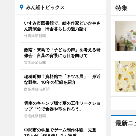
みん経トピックス
特集
いすみ市図書館で、絵本作家どいかやさ
ん講演会 田舎暮らしの魅力話す
外房経済新聞
飯南・来島で「子どもの声」を考える研
修会 言葉の背景にも目を向けて
雲南経済新聞
瑞穂町郷土資料館で「キツネ展」 身近
な野生、10年の記録を紹介
西多摩経済新聞
雲南のキャンプ場で夏の工作ワークショ
ップ「竹で食器や弓を作ろう」
雲南経済新聞
最新ニ
中間市の学童でゲーム制作体験 児童
30人が「作る楽しさ」実感