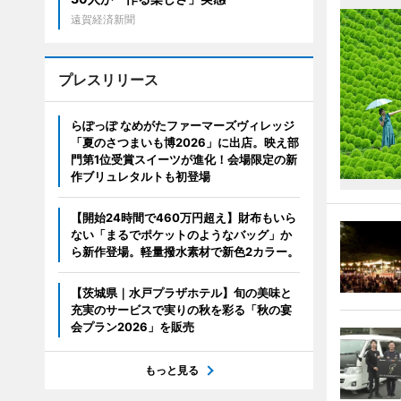
遠賀経済新聞
プレスリリース
らぽっぽ なめがたファーマーズヴィレッジ
「夏のさつまいも博2026」に出店。映え部
門第1位受賞スイーツが進化！会場限定の新
作ブリュレタルトも初登場
【開始24時間で460万円超え】財布もいら
ない「まるでポケットのようなバッグ」か
ら新作登場。軽量撥水素材で新色2カラー。
【茨城県｜水戸プラザホテル】旬の美味と
充実のサービスで実りの秋を彩る「秋の宴
会プラン2026」を販売
もっと見る