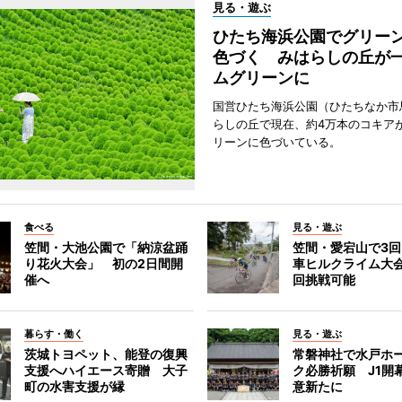
見る・遊ぶ
ひたち海浜公園でグリー
色づく みはらしの丘が
ムグリーンに
国営ひたち海浜公園（ひたちなか市
らしの丘で現在、約4万本のコキア
リーンに色づいている。
食べる
見る・遊ぶ
笠間・大池公園で「納涼盆踊
笠間・愛宕山で3
り花火大会」 初の2日間開
車ヒルクライム大
催へ
回挑戦可能
暮らす・働く
見る・遊ぶ
茨城トヨペット、能登の復興
常磐神社で水戸ホ
支援へハイエース寄贈 大子
ク必勝祈願 J1開
町の水害支援が縁
意新たに