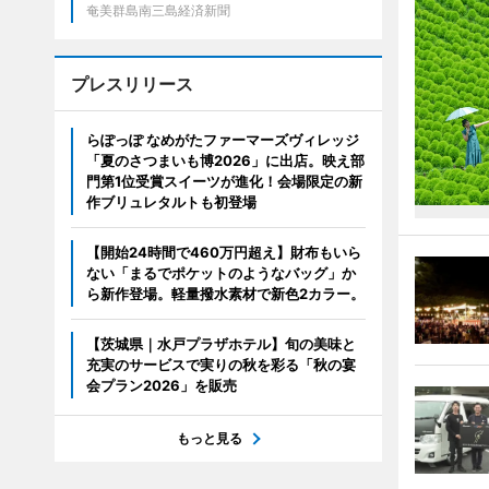
奄美群島南三島経済新聞
プレスリリース
らぽっぽ なめがたファーマーズヴィレッジ
「夏のさつまいも博2026」に出店。映え部
門第1位受賞スイーツが進化！会場限定の新
作ブリュレタルトも初登場
【開始24時間で460万円超え】財布もいら
ない「まるでポケットのようなバッグ」か
ら新作登場。軽量撥水素材で新色2カラー。
【茨城県｜水戸プラザホテル】旬の美味と
充実のサービスで実りの秋を彩る「秋の宴
会プラン2026」を販売
もっと見る