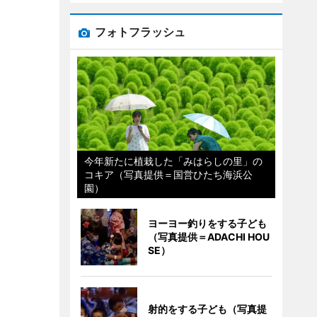
フォトフラッシュ
今年新たに植栽した「みはらしの里」の
コキア（写真提供＝国営ひたち海浜公
園）
ヨーヨー釣りをする子ども
（写真提供＝ADACHI HOU
SE）
射的をする子ども（写真提