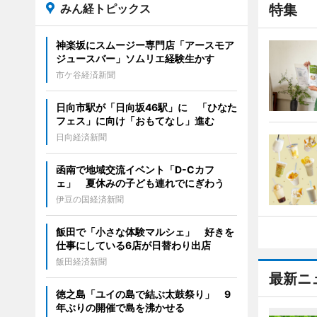
みん経トピックス
特集
神楽坂にスムージー専門店「アースモア
ジュースバー」ソムリエ経験生かす
市ケ谷経済新聞
日向市駅が「日向坂46駅」に 「ひなた
フェス」に向け「おもてなし」進む
日向経済新聞
函南で地域交流イベント「D-Cカフ
ェ」 夏休みの子ども連れでにぎわう
伊豆の国経済新聞
飯田で「小さな体験マルシェ」 好きを
仕事にしている6店が日替わり出店
飯田経済新聞
最新ニ
徳之島「ユイの島で結ぶ太鼓祭り」 9
年ぶりの開催で島を沸かせる