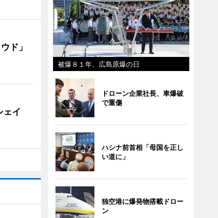
ラウド」
被爆８１年、広島原爆の日
ドローン企業社長、車爆破
で重傷
シェイ
ハシナ前首相「母国を正し
い道に」
独空港に爆発物搭載ドロー
ン