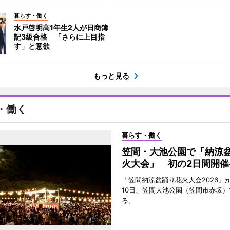
暮らす・働く
水戸啓明高1年生2人が日商簿
記3級合格 「さらに上目指
す」と意欲
もっと見る
・働く
暮らす・働く
笠間・大池公園で「納涼
火大会」 初の2日間開催
「笠間納涼盆踊り花火大会2026」が
10日、笠間大池公園（笠間市赤坂）
る。