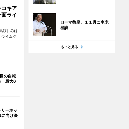
ンコキア
一面ライ
ローマ教皇、１１月に南米
歴訪
馬渡）みは
がライムグ
もっと見る
回目の自転
会 最大6
ーリーホッ
幕に向け決