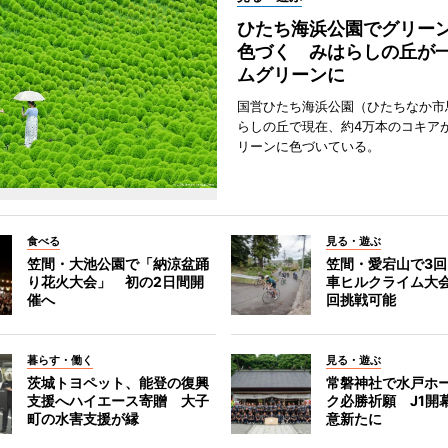
ひたち海浜公園でグリー
色づく みはらしの丘が
ムグリーンに
国営ひたち海浜公園（ひたちなか市
らしの丘で現在、約4万本のコキア
リーンに色づいている。
食べる
見る・遊ぶ
笠間・大池公園で「納涼盆踊
笠間・愛宕山で3
り花火大会」 初の2日間開
車ヒルクライム大
催へ
回挑戦可能
暮らす・働く
見る・遊ぶ
茨城トヨペット、能登の復興
常磐神社で水戸ホ
支援へハイエース寄贈 大子
ク必勝祈願 J1開
町の水害支援が縁
意新たに