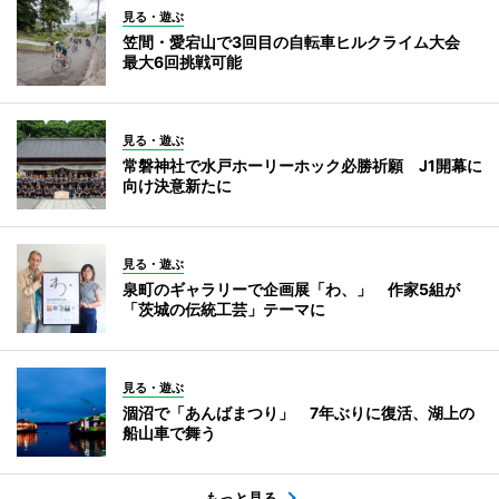
見る・遊ぶ
笠間・愛宕山で3回目の自転車ヒルクライム大会
最大6回挑戦可能
見る・遊ぶ
常磐神社で水戸ホーリーホック必勝祈願 J1開幕に
向け決意新たに
見る・遊ぶ
泉町のギャラリーで企画展「わ、」 作家5組が
「茨城の伝統工芸」テーマに
見る・遊ぶ
涸沼で「あんばまつり」 7年ぶりに復活、湖上の
船山車で舞う
もっと見る