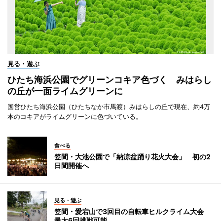
見る・遊ぶ
ひたち海浜公園でグリーンコキア色づく みはらし
の丘が一面ライムグリーンに
国営ひたち海浜公園（ひたちなか市馬渡）みはらしの丘で現在、約4万
本のコキアがライムグリーンに色づいている。
食べる
笠間・大池公園で「納涼盆踊り花火大会」 初の2
日間開催へ
見る・遊ぶ
笠間・愛宕山で3回目の自転車ヒルクライム大会
最大6回挑戦可能