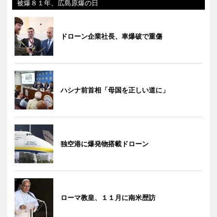
被爆８１年、広島原爆の日
ドローン企業社長、車爆破で重傷
ハシナ前首相「母国を正しい道に」
独空港に爆発物搭載ドローン
ローマ教皇、１１月に南米歴訪