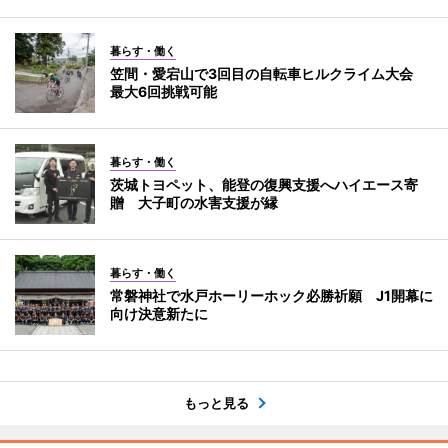
暮らす・働く
笠間・愛宕山で3回目の自転車ヒルクライム大会
最大6回挑戦可能
暮らす・働く
茨城トヨペット、能登の復興支援へハイエース寄
贈 大子町の水害支援が縁
暮らす・働く
常磐神社で水戸ホーリーホック必勝祈願 J1開幕に
向け決意新たに
もっと見る