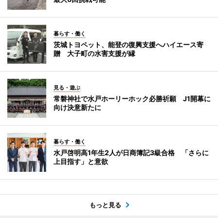
暮らす・働く
茨城トヨペット、能登の復興支援へハイエース寄
贈 大子町の水害支援が縁
見る・遊ぶ
常磐神社で水戸ホーリーホック必勝祈願 J1開幕に
向け決意新たに
暮らす・働く
水戸啓明高1年生2人が日商簿記3級合格 「さらに
上目指す」と意欲
もっと見る