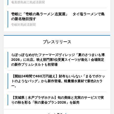
奄美群島南三島経済新聞
壱岐に「壱岐の島ラーメン 志賀屋」 タイ塩ラーメンで島
の新名物目指す
壱岐対馬経済新聞
プレスリリース
らぽっぽ なめがたファーマーズヴィレッジ「夏のさつまいも博
2026」に出店。映え部門第1位受賞スイーツが進化！会場限定
の新作ブリュレタルトも初登場
【開始24時間で460万円超え】財布もいらない「まるでポケッ
トのようなバッグ」から新作登場。軽量撥水素材で新色2カラ
ー。
【茨城県｜水戸プラザホテル】旬の美味と充実のサービスで実
りの秋を彩る「秋の宴会プラン2026」を販売