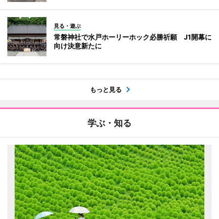
見る・遊ぶ
常磐神社で水戸ホーリーホック必勝祈願 J1開幕に
向け決意新たに
もっと見る
学ぶ・知る