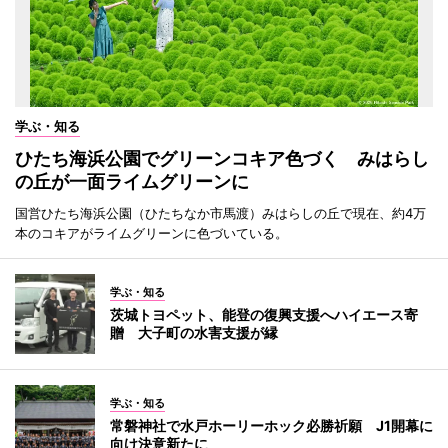
学ぶ・知る
ひたち海浜公園でグリーンコキア色づく みはらし
の丘が一面ライムグリーンに
国営ひたち海浜公園（ひたちなか市馬渡）みはらしの丘で現在、約4万
本のコキアがライムグリーンに色づいている。
学ぶ・知る
茨城トヨペット、能登の復興支援へハイエース寄
贈 大子町の水害支援が縁
学ぶ・知る
常磐神社で水戸ホーリーホック必勝祈願 J1開幕に
向け決意新たに