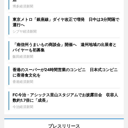
博多経済新聞
東京メトロ「銀座線」ダイヤ改正で増発 日中は3分間隔で
運行へ
シブヤ経済新聞
「南信州うまいもの商談会」開催へ 遠州地域の出展者と
バイヤーも初募集
飯田経済新聞
香港のスーパーが24時間営業のコンビニ 日本式コンビニ
に香港食文化を
香港経済新聞
FC今治・アシックス里山スタジアムでお披露目会 収容人
数約1.7倍に「成長」
今治経済新聞
プレスリリース