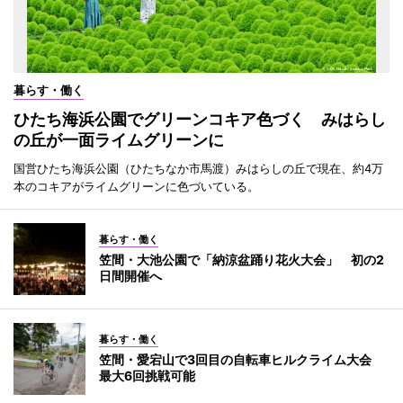
暮らす・働く
ひたち海浜公園でグリーンコキア色づく みはらし
の丘が一面ライムグリーンに
国営ひたち海浜公園（ひたちなか市馬渡）みはらしの丘で現在、約4万
本のコキアがライムグリーンに色づいている。
暮らす・働く
笠間・大池公園で「納涼盆踊り花火大会」 初の2
日間開催へ
暮らす・働く
笠間・愛宕山で3回目の自転車ヒルクライム大会
最大6回挑戦可能