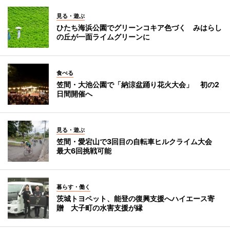
見る・遊ぶ
ひたち海浜公園でグリーンコキア色づく みはらし
の丘が一面ライムグリーンに
食べる
笠間・大池公園で「納涼盆踊り花火大会」 初の2
日間開催へ
見る・遊ぶ
笠間・愛宕山で3回目の自転車ヒルクライム大会
最大6回挑戦可能
暮らす・働く
茨城トヨペット、能登の復興支援へハイエース寄
贈 大子町の水害支援が縁