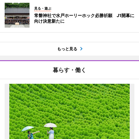
見る・遊ぶ
常磐神社で水戸ホーリーホック必勝祈願 J1開幕に
向け決意新たに
もっと見る
暮らす・働く