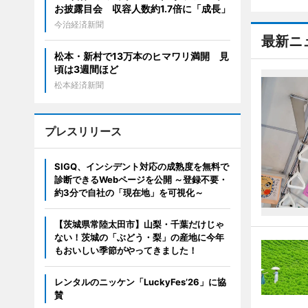
お披露目会 収容人数約1.7倍に「成長」
今治経済新聞
最新ニ
松本・新村で13万本のヒマワリ満開 見
頃は3週間ほど
松本経済新聞
プレスリリース
SIGQ、インシデント対応の成熟度を無料で
診断できるWebページを公開 ～登録不要・
約3分で自社の「現在地」を可視化～
【茨城県常陸太田市】山梨・千葉だけじゃ
ない！茨城の「ぶどう・梨」の産地に今年
もおいしい季節がやってきました！
レンタルのニッケン「LuckyFes’26」に協
賛