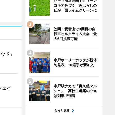
ひたち海浜公園でグリーン
コキア色づく みはらしの
丘が一面ライムグリーンに
笠間・愛宕山で3回目の自
転車ヒルクライム大会 最
大6回挑戦可能
ラウド」
水戸ホーリーホックが新体
制発表 10選手が新加入
水戸駅ナカで「奥久慈マル
シェイ
シェ」 高校生考案の弁当
は列車で到着
もっと見る