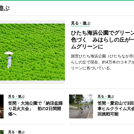
遊ぶ
見る・遊ぶ
ひたち海浜公園でグリー
色づく みはらしの丘が
ムグリーンに
国営ひたち海浜公園（ひたちなか市
らしの丘で現在、約4万本のコキア
リーンに色づいている。
見る・遊ぶ
見る・遊ぶ
笠間・大池公園で「納涼盆踊
笠間・愛宕山で3
り花火大会」 初の2日間開
車ヒルクライム大
催へ
回挑戦可能
見る・遊ぶ