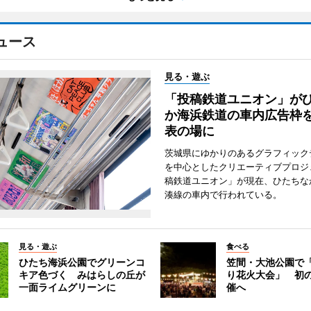
ュース
見る・遊ぶ
「投稿鉄道ユニオン」が
か海浜鉄道の車内広告枠
表の場に
茨城県にゆかりのあるグラフィック
を中心としたクリエーティブプロジ
稿鉄道ユニオン」が現在、ひたちな
湊線の車内で行われている。
見る・遊ぶ
食べる
ひたち海浜公園でグリーンコ
笠間・大池公園で
キア色づく みはらしの丘が
り花火大会」 初
一面ライムグリーンに
催へ