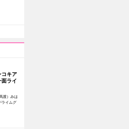
ンコキア
一面ライ
馬渡）みは
がライムグ