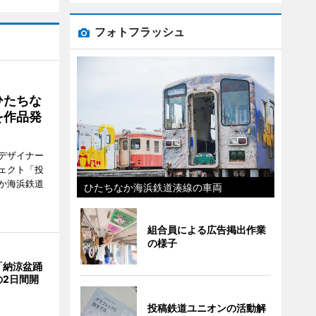
フォトフラッシュ
ひたちな
を作品発
デザイナー
ェクト「投
か海浜鉄道
ひたちなか海浜鉄道湊線の車両
組合員による広告掲出作業
の様子
「納涼盆踊
の2日間開
投稿鉄道ユニオンの活動解