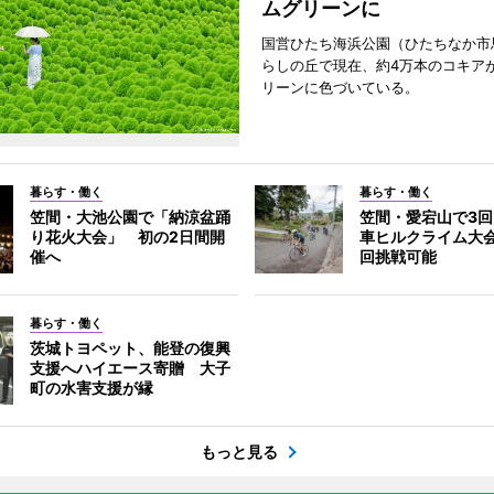
ムグリーンに
国営ひたち海浜公園（ひたちなか市
らしの丘で現在、約4万本のコキア
リーンに色づいている。
暮らす・働く
暮らす・働く
笠間・大池公園で「納涼盆踊
笠間・愛宕山で3
り花火大会」 初の2日間開
車ヒルクライム大
催へ
回挑戦可能
暮らす・働く
茨城トヨペット、能登の復興
支援へハイエース寄贈 大子
町の水害支援が縁
もっと見る