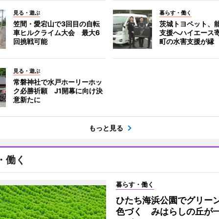
見る・遊ぶ
暮らす・働く
笠間・愛宕山で3回目の自転
茨城トヨペット、
車ヒルクライム大会 最大6
支援へハイエース
回挑戦可能
町の水害支援が縁
見る・遊ぶ
常磐神社で水戸ホーリーホッ
ク必勝祈願 J1開幕に向け決
意新たに
もっと見る
・働く
暮らす・働く
ひたち海浜公園でグリー
色づく みはらしの丘が