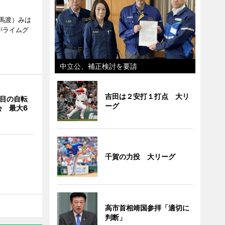
馬渡）みは
がライムグ
中立公、補正検討を要請
吉田は２安打１打点 大リ
回目の自転
ーグ
会 最大6
千賀の力投 大リーグ
高市首相靖国参拝「適切に
判断」