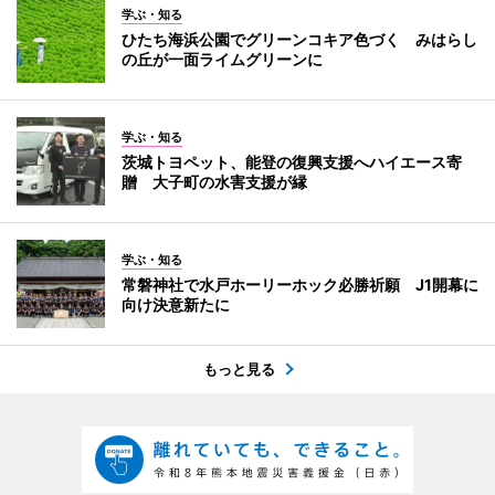
学ぶ・知る
ひたち海浜公園でグリーンコキア色づく みはらし
の丘が一面ライムグリーンに
学ぶ・知る
茨城トヨペット、能登の復興支援へハイエース寄
贈 大子町の水害支援が縁
学ぶ・知る
常磐神社で水戸ホーリーホック必勝祈願 J1開幕に
向け決意新たに
もっと見る