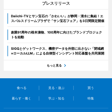
プレスリリース
Daiichi-TVとサン宝石の「かわいい」が静岡・清水に集結！エ
スパルスドリームプラザで「サン宝石フェア」を3日間限定開催
創業91周年の根本漬物、100周年に向けたブランドプロジェク
トを始動
SIGQとゲットワークス、機密データを外部に出さない「閉域網
×ローカルLLM」による自律型インシデント対応基盤を共同展開
もっと見る
食べる
見る・遊ぶ
買う
暮らす・働く
学ぶ・知る
特集