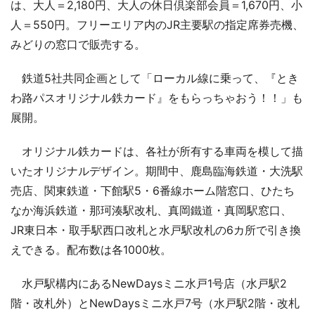
は、大人＝2,180円、大人の休日倶楽部会員＝1,670円、小
人＝550円。フリーエリア内のJR主要駅の指定席券売機、
みどりの窓口で販売する。
鉄道5社共同企画として「ローカル線に乗って、『とき
わ路パスオリジナル鉄カード』をもらっちゃおう！！」も
展開。
オリジナル鉄カードは、各社が所有する車両を模して描
いたオリジナルデザイン。期間中、鹿島臨海鉄道・大洗駅
売店、関東鉄道・下館駅5・6番線ホーム階窓口、ひたち
なか海浜鉄道・那珂湊駅改札、真岡鐵道・真岡駅窓口、
JR東日本・取手駅西口改札と水戸駅改札の6カ所で引き換
えできる。配布数は各1000枚。
水戸駅構内にあるNewDaysミニ水戸1号店（水戸駅2
階・改札外）とNewDaysミニ水戸7号（水戸駅2階・改札