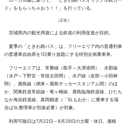
「ローカル線に乗って、『ときわ路パスオリジナル鉄カー
ド』をもらっちゃおう！！」を行っている。
［広告］
茨城県内の観光周遊による鉄道の利用促進が目的。
夏季の「ときわ路パス」は、フリーエリア内の普通列車
の普通車自由席を1日乗り放題にする特別企画乗車券。
フリーエリアは、常磐線（取手～大津港間）、水郡線
（水戸～下野宮・常陸太田間）、水戸線（友部～小田林
間）、鹿島線（潮来～鹿島サッカースタジアム間）のほ
か、関東鉄道常総線・竜ヶ崎線、鹿島臨海鉄道線、ひたち
なか海浜鉄道線、真岡鐵道（「SLもおか」に乗車する場
合はSL整理券が別途必要）が対象。
利用可能日は7月22日～8月29日の土曜・休日。価格