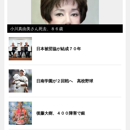
小川真由美さん死去、８６歳
日本被団協が結成７０年
日南学園が２回戦へ 高校野球
後藤大樹、４００障害で銀