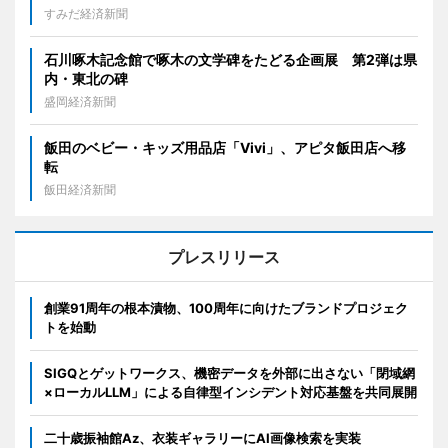
すみだ経済新聞
石川啄木記念館で啄木の文学碑をたどる企画展 第2弾は県
内・東北の碑
盛岡経済新聞
飯田のベビー・キッズ用品店「Vivi」、アピタ飯田店へ移
転
飯田経済新聞
プレスリリース
創業91周年の根本漬物、100周年に向けたブランドプロジェク
トを始動
SIGQとゲットワークス、機密データを外部に出さない「閉域網
×ローカルLLM」による自律型インシデント対応基盤を共同展開
二十歳振袖館Az、衣装ギャラリーにAI画像検索を実装