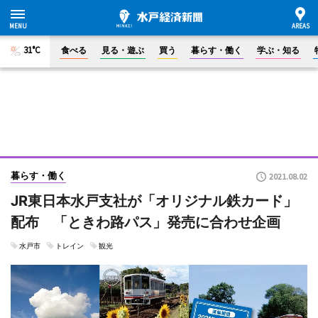
31°C
食べる
見る・遊ぶ
買う
暮らす・働く
学ぶ・知る
暮らす・働く
2021.08.02
JR東日本水戸支社が「オリジナル鉄カード」
配布 「ときわ路パス」発売に合わせ企画
水戸市
トレイン
観光