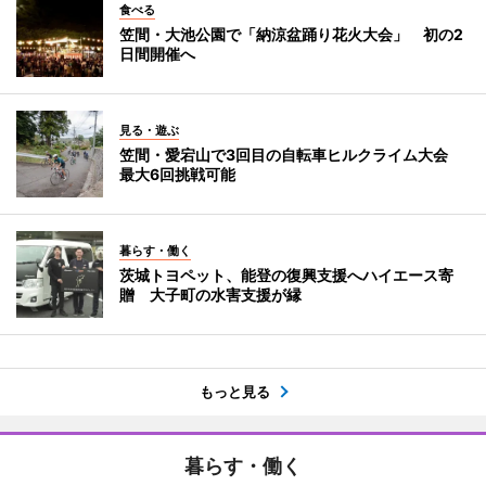
食べる
笠間・大池公園で「納涼盆踊り花火大会」 初の2
日間開催へ
見る・遊ぶ
笠間・愛宕山で3回目の自転車ヒルクライム大会
最大6回挑戦可能
暮らす・働く
茨城トヨペット、能登の復興支援へハイエース寄
贈 大子町の水害支援が縁
もっと見る
暮らす・働く