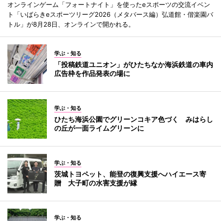
オンラインゲーム「フォートナイト」を使ったeスポーツの交流イベン
ト「いばらきeスポーツリーグ2026（メタバース編）弘道館・偕楽園バ
トル」が8月28日、オンラインで開かれる。
学ぶ・知る
「投稿鉄道ユニオン」がひたちなか海浜鉄道の車内
広告枠を作品発表の場に
学ぶ・知る
ひたち海浜公園でグリーンコキア色づく みはらし
の丘が一面ライムグリーンに
学ぶ・知る
茨城トヨペット、能登の復興支援へハイエース寄
贈 大子町の水害支援が縁
学ぶ・知る