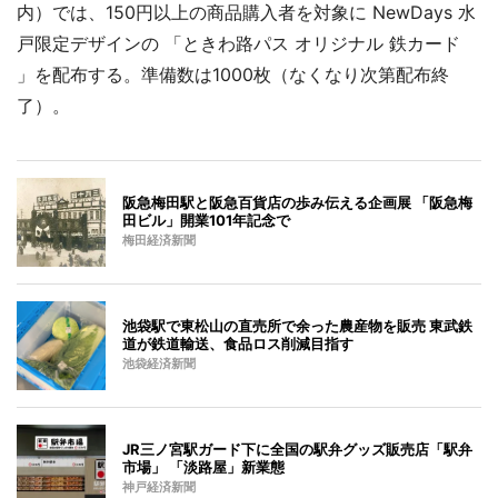
内）では、150円以上の商品購入者を対象に NewDays 水
戸限定デザインの 「ときわ路パス オリジナル 鉄カード
」を配布する。準備数は1000枚（なくなり次第配布終
了）。
阪急梅田駅と阪急百貨店の歩み伝える企画展 「阪急梅
田ビル」開業101年記念で
梅田経済新聞
池袋駅で東松山の直売所で余った農産物を販売 東武鉄
道が鉄道輸送、食品ロス削減目指す
池袋経済新聞
JR三ノ宮駅ガード下に全国の駅弁グッズ販売店「駅弁
市場」 「淡路屋」新業態
神戸経済新聞