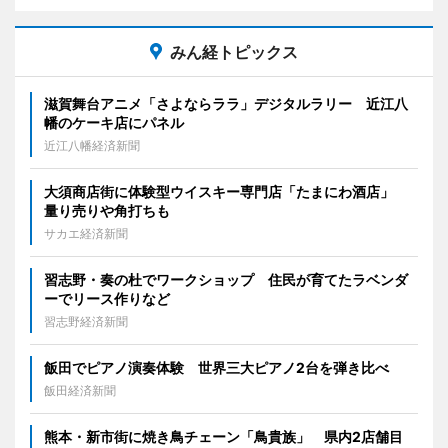
みん経トピックス
滋賀舞台アニメ「さよならララ」デジタルラリー 近江八
幡のケーキ店にパネル
近江八幡経済新聞
大須商店街に体験型ウイスキー専門店「たまにわ酒店」
量り売りや角打ちも
サカエ経済新聞
習志野・奏の杜でワークショップ 住民が育てたラベンダ
ーでリース作りなど
習志野経済新聞
飯田でピアノ演奏体験 世界三大ピアノ2台を弾き比べ
飯田経済新聞
熊本・新市街に焼き鳥チェーン「鳥貴族」 県内2店舗目