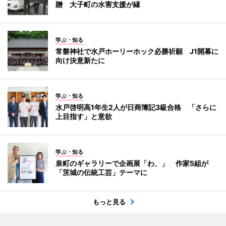
贈 大子町の水害支援が縁
学ぶ・知る
常磐神社で水戸ホーリーホック必勝祈願 J1開幕に
向け決意新たに
学ぶ・知る
水戸啓明高1年生2人が日商簿記3級合格 「さらに
上目指す」と意欲
学ぶ・知る
泉町のギャラリーで企画展「わ、」 作家5組が
「茨城の伝統工芸」テーマに
もっと見る