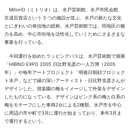
MitoriO（ミトリオ）は、水戸芸術館、水戸市民会館、
京成百貨店という 3 つの施設が並ぶ、水戸の新たな文化
とにぎわいの発信地の総称。水戸芸術館では、同地区の魅
力を高め、中心市街地を活性化していくためにさまざまな
事業を行っている。
今回運行を始めたラッピングバスは、水戸芸術館で個展
「HIBINO EXPO 2005 日比野克彦の一人万博（2005
年）」や毎年アートプロジェクト「明後日朝顔プロジェク
ト水戸」などで縁の深いアーティスト・日比野克彦さんが
デザインした。偕楽園の梅をイメージして外装をデザイン
したものになっている。デザインはピンク系の梅と白系の
梅をモチーフにした車両2台による2種類。水戸市を中心
に周辺の市や町で3月に運行が始まっており、来年3月ま
で運行するという。