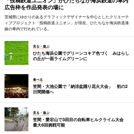
「投稿鉄道ユニオン」がひたちなか海浜鉄道の車内
広告枠を作品発表の場に
茨城県にゆかりのあるグラフィックデザイナーを中心としたクリエーテ
ィブプロジェクト「投稿鉄道ユニオン」が現在、ひたちなか海浜鉄道湊
線の車内で行われている。
見る・遊ぶ
ひたち海浜公園でグリーンコキア色づく みはらし
の丘が一面ライムグリーンに
食べる
笠間・大池公園で「納涼盆踊り花火大会」 初の2
日間開催へ
見る・遊ぶ
笠間・愛宕山で3回目の自転車ヒルクライム大会
最大6回挑戦可能