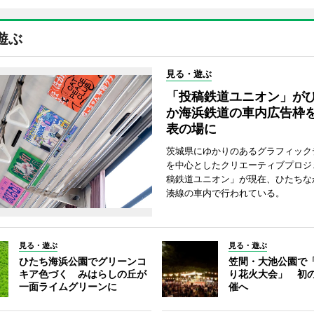
遊ぶ
見る・遊ぶ
「投稿鉄道ユニオン」が
か海浜鉄道の車内広告枠
表の場に
茨城県にゆかりのあるグラフィック
を中心としたクリエーティブプロジ
稿鉄道ユニオン」が現在、ひたちな
湊線の車内で行われている。
見る・遊ぶ
見る・遊ぶ
ひたち海浜公園でグリーンコ
笠間・大池公園で
キア色づく みはらしの丘が
り花火大会」 初
一面ライムグリーンに
催へ