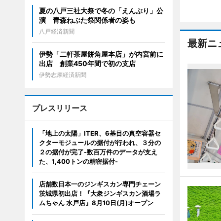
夏の八戸三社大祭で冬の「えんぶり」公
演 青森ねぶた祭関係者の姿も
八戸経済新聞
最新ニ
伊勢「二軒茶屋餅角屋本店」が内宮前に
出店 創業450年間で初の支店
伊勢志摩経済新聞
プレスリリース
「地上の太陽」ITER、6基目の真空容器セ
クターモジュールの据付が行われ、３分の
２の据付が完了-数百万件のデータが支え
た、1,400トンの精密据付-
店舗数日本一のジンギスカン専門チェーン
茨城県初出店！『大衆ジンギスカン酒場ラ
ムちゃん 水戸店』8月10日(月)オープン