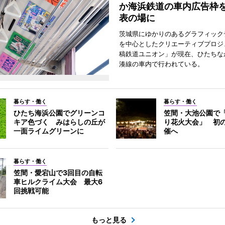
か海浜鉄道の車内広告枠
表の場に
茨城県にゆかりのあるグラフィック
を中心としたクリエーティブプロジ
稿鉄道ユニオン」が現在、ひたちな
湊線の車内で行われている。
暮らす・働く
暮らす・働く
ひたち海浜公園でグリーンコ
笠間・大池公園で
キア色づく みはらしの丘が
り花火大会」 初
一面ライムグリーンに
催へ
暮らす・働く
笠間・愛宕山で3回目の自転
車ヒルクライム大会 最大6
回挑戦可能
もっと見る