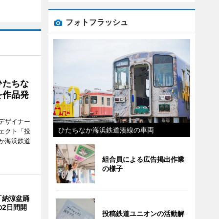
フォトフラッシュ
ひたちな
を作品発
デザイナー
ひたちなか海浜鉄道湊線の車両
ェクト「投
か海浜鉄道
組合員による広告掲出作業
の様子
「納涼盆踊
の2日間開
投稿鉄道ユニオンの活動解