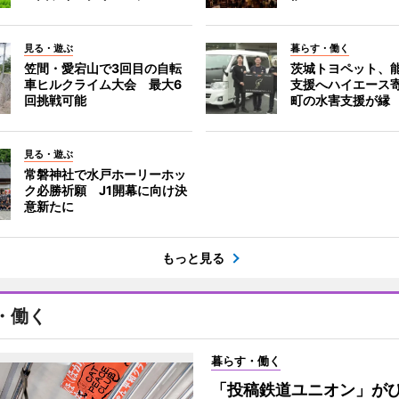
見る・遊ぶ
暮らす・働く
笠間・愛宕山で3回目の自転
茨城トヨペット、
車ヒルクライム大会 最大6
支援へハイエース
回挑戦可能
町の水害支援が縁
見る・遊ぶ
常磐神社で水戸ホーリーホッ
ク必勝祈願 J1開幕に向け決
意新たに
もっと見る
・働く
暮らす・働く
「投稿鉄道ユニオン」が