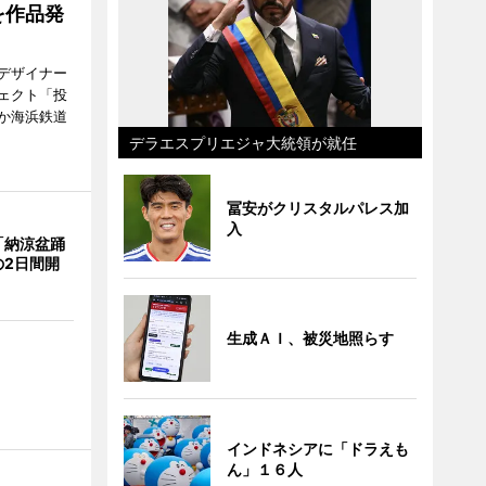
を作品発
デザイナー
ェクト「投
か海浜鉄道
デラエスプリエジャ大統領が就任
冨安がクリスタルパレス加
入
「納涼盆踊
の2日間開
生成ＡＩ、被災地照らす
インドネシアに「ドラえも
ん」１６人