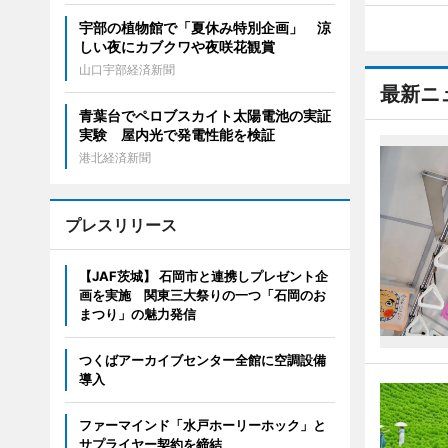
宇部の植物館で「夏休み特別企画」 涼
しい夜にカブクワや夜咲花観賞
山口宇部経済新聞
最新ニ
青葉台でペロブスカイト太陽電池の実証
実験 屋内光で発電性能を検証
港北経済新聞
プレスリリース
【JAF茨城】 石岡市と連携しプレゼント企
画を実施 関東三大祭りの一つ「石岡のお
まつり」の魅力発信
つくばアーカイブセンター全館に空調設備
導入
ファーマインド「水戸ホーリーホック」と
サプライヤー契約を締結