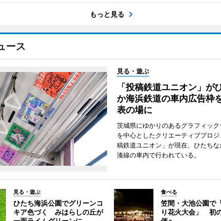
もっと見る
ュース
見る・遊ぶ
「投稿鉄道ユニオン」が
か海浜鉄道の車内広告枠
表の場に
茨城県にゆかりのあるグラフィック
を中心としたクリエーティブプロジ
稿鉄道ユニオン」が現在、ひたちな
湊線の車内で行われている。
見る・遊ぶ
食べる
ひたち海浜公園でグリーンコ
笠間・大池公園で
キア色づく みはらしの丘が
り花火大会」 初
一面ライムグリーンに
催へ