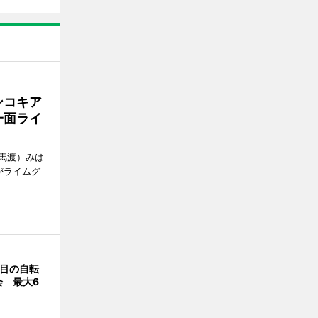
ンコキア
一面ライ
馬渡）みは
がライムグ
回目の自転
会 最大6