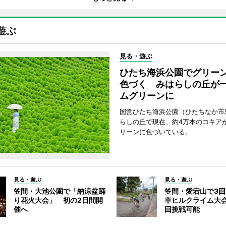
遊ぶ
見る・遊ぶ
ひたち海浜公園でグリー
色づく みはらしの丘が
ムグリーンに
国営ひたち海浜公園（ひたちなか市
らしの丘で現在、約4万本のコキア
リーンに色づいている。
見る・遊ぶ
見る・遊ぶ
笠間・大池公園で「納涼盆踊
笠間・愛宕山で3
り花火大会」 初の2日間開
車ヒルクライム大
催へ
回挑戦可能