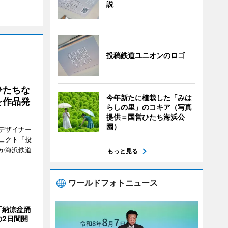
説
投稿鉄道ユニオンのロゴ
ひたちな
今年新たに植栽した「みは
を作品発
らしの里」のコキア（写真
提供＝国営ひたち海浜公
園）
デザイナー
ェクト「投
か海浜鉄道
もっと見る
ワールドフォトニュース
「納涼盆踊
の2日間開