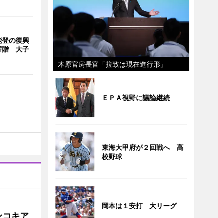
能登の復興
寄贈 大子
木原官房長官「拉致は現在進行形」
ＥＰＡ視野に議論継続
東海大甲府が２回戦へ 高
校野球
岡本は１安打 大リーグ
ンコキア