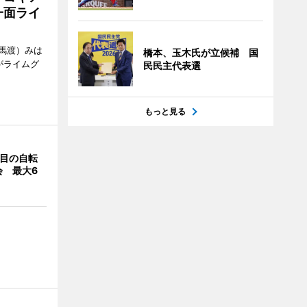
一面ライ
馬渡）みは
橋本、玉木氏が立候補 国
がライムグ
民民主代表選
もっと見る
回目の自転
会 最大6