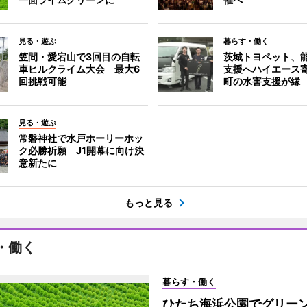
見る・遊ぶ
暮らす・働く
笠間・愛宕山で3回目の自転
茨城トヨペット、
車ヒルクライム大会 最大6
支援へハイエース
回挑戦可能
町の水害支援が縁
見る・遊ぶ
常磐神社で水戸ホーリーホッ
ク必勝祈願 J1開幕に向け決
意新たに
もっと見る
・働く
暮らす・働く
ひたち海浜公園でグリー