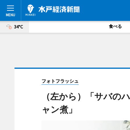
食べる
34°C
フォトフラッシュ
（左から）「サバの
ャン煮」