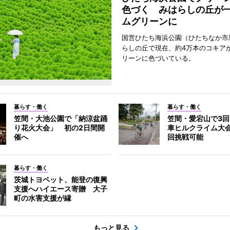
色づく みはらしの丘が
ムグリーンに
国営ひたち海浜公園（ひたちなか市
らしの丘で現在、約4万本のコキア
リーンに色づいている。
暮らす・働く
暮らす・働く
笠間・大池公園で「納涼盆踊
笠間・愛宕山で3
り花火大会」 初の2日間開
車ヒルクライム大
催へ
回挑戦可能
暮らす・働く
茨城トヨペット、能登の復興
支援へハイエース寄贈 大子
町の水害支援が縁
もっと見る