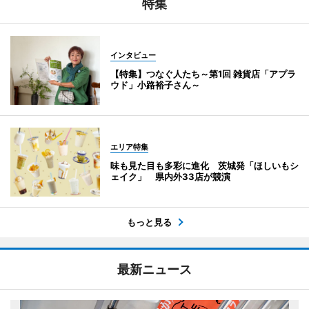
特集
インタビュー
【特集】つなぐ人たち～第1回 雑貨店「アプラ
ウド」小路裕子さん～
エリア特集
味も見た目も多彩に進化 茨城発「ほしいもシ
ェイク」 県内外33店が競演
もっと見る
最新ニュース