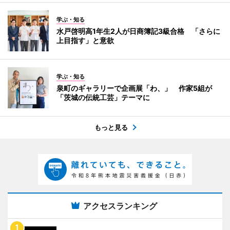
学ぶ・知る
水戸啓明高1年生2人が日商簿記3級合格 「さらに
上目指す」と意欲
学ぶ・知る
泉町のギャラリーで企画展「わ、」 作家5組が
「茨城の伝統工芸」テーマに
もっと見る
アクセスランキング