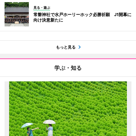
見る・遊ぶ
常磐神社で水戸ホーリーホック必勝祈願 J1開幕に
向け決意新たに
もっと見る
学ぶ・知る