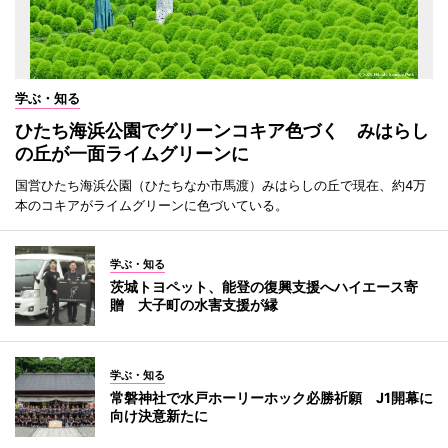
学ぶ・知る
ひたち海浜公園でグリーンコキア色づく みはらし
の丘が一面ライムグリーンに
国営ひたち海浜公園（ひたちなか市馬渡）みはらしの丘で現在、約4万
本のコキアがライムグリーンに色づいている。
学ぶ・知る
茨城トヨペット、能登の復興支援へハイエース寄
贈 大子町の水害支援が縁
学ぶ・知る
常磐神社で水戸ホーリーホック必勝祈願 J1開幕に
向け決意新たに