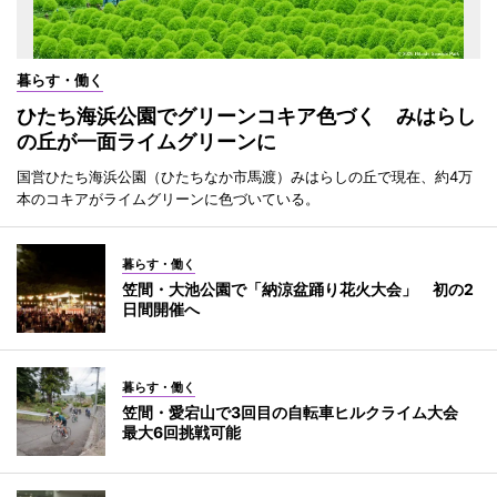
暮らす・働く
ひたち海浜公園でグリーンコキア色づく みはらし
の丘が一面ライムグリーンに
国営ひたち海浜公園（ひたちなか市馬渡）みはらしの丘で現在、約4万
本のコキアがライムグリーンに色づいている。
暮らす・働く
笠間・大池公園で「納涼盆踊り花火大会」 初の2
日間開催へ
暮らす・働く
笠間・愛宕山で3回目の自転車ヒルクライム大会
最大6回挑戦可能