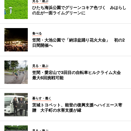
見る・遊ぶ
ひたち海浜公園でグリーンコキア色づく みはらし
の丘が一面ライムグリーンに
食べる
笠間・大池公園で「納涼盆踊り花火大会」 初の2
日間開催へ
見る・遊ぶ
笠間・愛宕山で3回目の自転車ヒルクライム大会
最大6回挑戦可能
暮らす・働く
茨城トヨペット、能登の復興支援へハイエース寄
贈 大子町の水害支援が縁
見る・遊ぶ