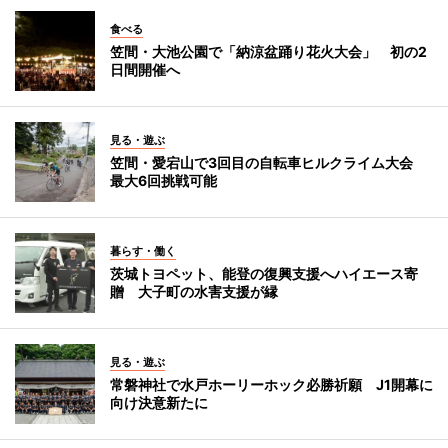
食べる
笠間・大池公園で「納涼盆踊り花火大会」 初の2
日間開催へ
見る・遊ぶ
笠間・愛宕山で3回目の自転車ヒルクライム大会
最大6回挑戦可能
暮らす・働く
茨城トヨペット、能登の復興支援へハイエース寄
贈 大子町の水害支援が縁
見る・遊ぶ
常磐神社で水戸ホーリーホック必勝祈願 J1開幕に
向け決意新たに