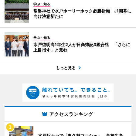
学ぶ・知る
常磐神社で水戸ホーリーホック必勝祈願 J1開幕に
向け決意新たに
学ぶ・知る
水戸啓明高1年生2人が日商簿記3級合格 「さらに
上目指す」と意欲
もっと見る
アクセスランキング
水戸駅ナカで「奥久慈マルシェ」 高校生考