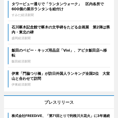
タワービュー通りで「ランタンウォーク」 区内各所で
600個の展示ランタンを絵付け
すみだ経済新聞
石川啄木記念館で啄木の文学碑をたどる企画展 第2弾は県
内・東北の碑
盛岡経済新聞
飯田のベビー・キッズ用品店「Vivi」、アピタ飯田店へ移
転
飯田経済新聞
伊東「門脇つり橋」が訪日外国人ランキング全国2位 大室
山と合わせて訪問
伊東経済新聞
プレスリリース
株式会社FREEDiVE、「第71回とりで利根川大花火」に3年連続