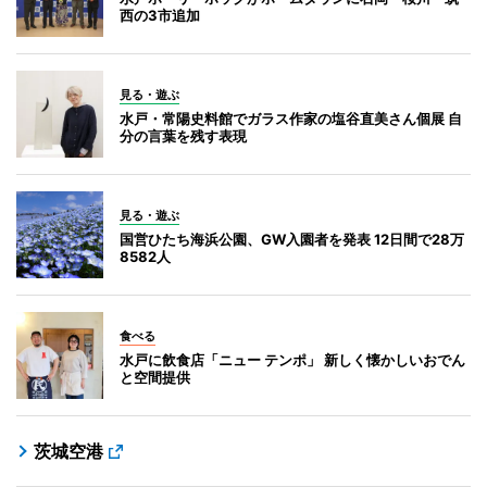
西の3市追加
見る・遊ぶ
水戸・常陽史料館でガラス作家の塩谷直美さん個展 自
分の言葉を残す表現
見る・遊ぶ
国営ひたち海浜公園、GW入園者を発表 12日間で28万
8582人
食べる
水戸に飲食店「ニュー テンポ」 新しく懐かしいおでん
と空間提供
茨城空港