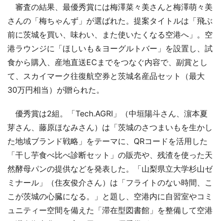
審査の結果、最優秀賞には梅澤菜々美さんと梅澤萌々美
さんの「梅ちゃんず」が選ばれた。提案タイトルは「飛ぶ
前に茨城を買い、味わい、また使いたくなる空港へ」。空
港ラウンジに「ほしいも＆ヨーグルトバー」を設置し、試
食から購入、産地直送ECまでをつなぐ内容で、副賞とし
て、スカイマーク往復航空券と茨城名産品セット（最大
30万円相当）が贈られた。
優秀賞は2組。「Tech.AGRI」（中垣陽斗さん、濵本夏
芽さん、藤原ほなみさん）は「茨城のさつまいもを生かし
た地域ブランド戦略」をテーマに、QRコードを活用した
「干し芋食べ比べ診断セット」の販売や、残渣を使った天
然酵母パンの提供などを発表した。「山梨県立大学杉山ゼ
ミナール」（住友俊介さん）は「フライトのない時間、こ
こが茨城の心臓になる。」と題し、空港内に自習室やコミ
ュニティー空間を備えた「滞在型図書館」を整備して空港