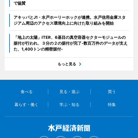
で協賛
アキッパとJ1・水戸ホーリーホックが連携。水戸信用金庫スタ
ジアム周辺のアクセス環境向上に向けた取り組みを開始
「地上の太陽」ITER、6基目の真空容器セクターモジュールの
据付が行われ、３分の２の据付が完了-数百万件のデータが支え
た、1,400トンの精密据付-
もっと見る
食べる
見る・遊ぶ
買う
暮らす・働く
学ぶ・知る
特集