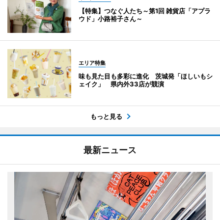
【特集】つなぐ人たち～第1回 雑貨店「アプラ
ウド」小路裕子さん～
エリア特集
味も見た目も多彩に進化 茨城発「ほしいもシ
ェイク」 県内外33店が競演
もっと見る
最新ニュース