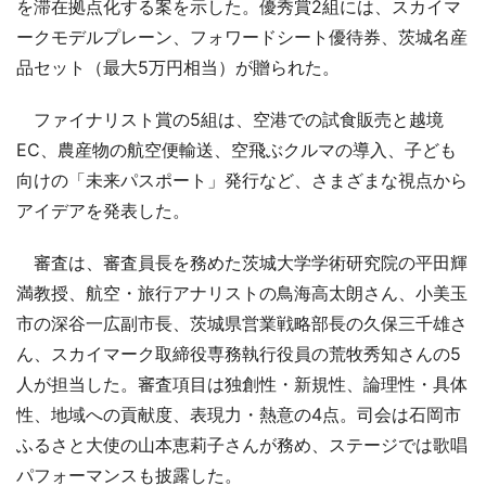
を滞在拠点化する案を示した。優秀賞2組には、スカイマ
ークモデルプレーン、フォワードシート優待券、茨城名産
品セット（最大5万円相当）が贈られた。
ファイナリスト賞の5組は、空港での試食販売と越境
EC、農産物の航空便輸送、空飛ぶクルマの導入、子ども
向けの「未来パスポート」発行など、さまざまな視点から
アイデアを発表した。
審査は、審査員長を務めた茨城大学学術研究院の平田輝
満教授、航空・旅行アナリストの鳥海高太朗さん、小美玉
市の深谷一広副市長、茨城県営業戦略部長の久保三千雄さ
ん、スカイマーク取締役専務執行役員の荒牧秀知さんの5
人が担当した。審査項目は独創性・新規性、論理性・具体
性、地域への貢献度、表現力・熱意の4点。司会は石岡市
ふるさと大使の山本恵莉子さんが務め、ステージでは歌唱
パフォーマンスも披露した。