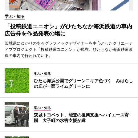
学ぶ・知る
「投稿鉄道ユニオン」がひたちなか海浜鉄道の車内
広告枠を作品発表の場に
茨城県にゆかりのあるグラフィックデザイナーを中心としたクリエーテ
ィブプロジェクト「投稿鉄道ユニオン」が現在、ひたちなか海浜鉄道湊
線の車内で行われている。
学ぶ・知る
ひたち海浜公園でグリーンコキア色づく みはらし
の丘が一面ライムグリーンに
学ぶ・知る
茨城トヨペット、能登の復興支援へハイエース寄
贈 大子町の水害支援が縁