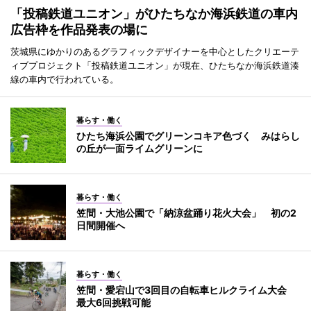
「投稿鉄道ユニオン」がひたちなか海浜鉄道の車内
広告枠を作品発表の場に
茨城県にゆかりのあるグラフィックデザイナーを中心としたクリエーテ
ィブプロジェクト「投稿鉄道ユニオン」が現在、ひたちなか海浜鉄道湊
線の車内で行われている。
暮らす・働く
ひたち海浜公園でグリーンコキア色づく みはらし
の丘が一面ライムグリーンに
暮らす・働く
笠間・大池公園で「納涼盆踊り花火大会」 初の2
日間開催へ
暮らす・働く
笠間・愛宕山で3回目の自転車ヒルクライム大会
最大6回挑戦可能