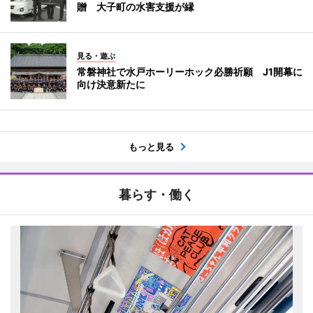
贈 大子町の水害支援が縁
見る・遊ぶ
常磐神社で水戸ホーリーホック必勝祈願 J1開幕に
向け決意新たに
もっと見る
暮らす・働く