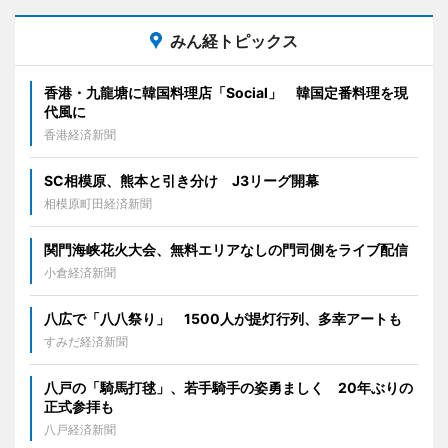
みん経トピックス
香港・九龍塘に韓国料理店「Social」 韓国定番料理を現
代風に
香港経済新聞
SC相模原、熊本と引き分け J3リーグ開幕
相模原町田経済新聞
関門海峡花火大会、無料エリアなしの門司側をライブ配信
小倉経済新聞
八広で「八八祭り」 1500人が提灯行列、多幸アートも
すみだ経済新聞
八戸の「騎馬打毬」、若手騎手の姿勇ましく 20年ぶりの
正式参拝も
八戸経済新聞