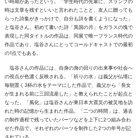
い時期があったという。「学生時代の先輩に、スランプの
時は文章を残すといいと言われたことと、友人に贈っても
らった詩集がきっかけで、自分も詩を書くようになった」
と塩谷さん。初めて書いた詩「異国の月」をガラスの塊で
表現した同タイトルの作品は、同展で唯一フランス時代の
作品であり、塩谷さんにとってコールドキャストでの最初
の1点でもある。
塩谷さんの作品には、自身の身の回りの出来事や社会へ
の視点が色濃く反映される。「祈りの水」は義父が仏壇に
毎朝置く3杯の水をテーマにした作品で、義父から「長女
が生まれる前に三回流産した」と教えられたことが起点と
なった。「風化」は塩谷さんが東日本大震災の被災地を訪
れた時の記憶から生まれた作品。「二つの時間」は、過去
の制作過程で残っていたパーツなどを上下に2つ組み合わ
せた作品で、それぞれのパーツを制作した2つの年号が記
されている。