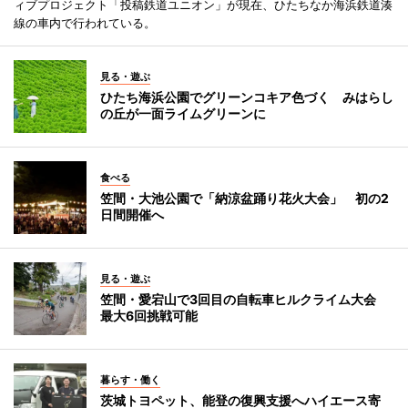
ィブプロジェクト「投稿鉄道ユニオン」が現在、ひたちなか海浜鉄道湊
線の車内で行われている。
見る・遊ぶ
ひたち海浜公園でグリーンコキア色づく みはらし
の丘が一面ライムグリーンに
食べる
笠間・大池公園で「納涼盆踊り花火大会」 初の2
日間開催へ
見る・遊ぶ
笠間・愛宕山で3回目の自転車ヒルクライム大会
最大6回挑戦可能
暮らす・働く
茨城トヨペット、能登の復興支援へハイエース寄