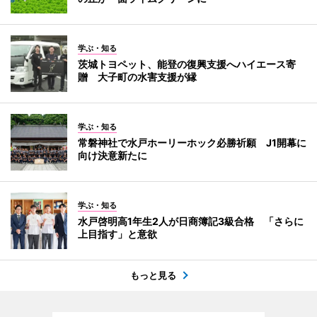
学ぶ・知る
茨城トヨペット、能登の復興支援へハイエース寄
贈 大子町の水害支援が縁
学ぶ・知る
常磐神社で水戸ホーリーホック必勝祈願 J1開幕に
向け決意新たに
学ぶ・知る
水戸啓明高1年生2人が日商簿記3級合格 「さらに
上目指す」と意欲
もっと見る