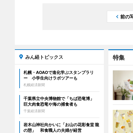
前の
みん経トピックス
特集
札幌・AOAOで進化学ぶスタンプラリ
ー 小学生向けラボツアーも
札幌経済新聞
千葉県立中央博物館で「ちば恐竜博」
巨大肉食恐竜や海の捕食者も
千葉経済新聞
岩木山神社向かいに「お山の花彩食堂 龍
の憩」 和食職人の夫婦が経営