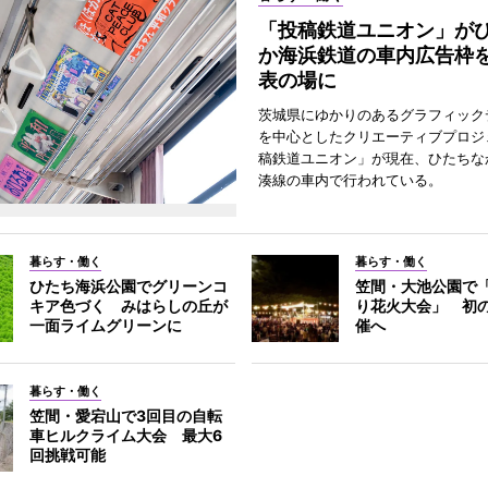
「投稿鉄道ユニオン」が
か海浜鉄道の車内広告枠
表の場に
茨城県にゆかりのあるグラフィック
を中心としたクリエーティブプロジ
稿鉄道ユニオン」が現在、ひたちな
湊線の車内で行われている。
暮らす・働く
暮らす・働く
ひたち海浜公園でグリーンコ
笠間・大池公園で
キア色づく みはらしの丘が
り花火大会」 初
一面ライムグリーンに
催へ
暮らす・働く
笠間・愛宕山で3回目の自転
車ヒルクライム大会 最大6
回挑戦可能