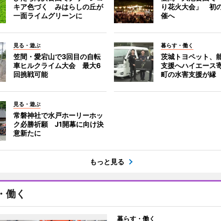
キア色づく みはらしの丘が
り花火大会」 初
一面ライムグリーンに
催へ
見る・遊ぶ
暮らす・働く
笠間・愛宕山で3回目の自転
茨城トヨペット、
車ヒルクライム大会 最大6
支援へハイエース
回挑戦可能
町の水害支援が縁
見る・遊ぶ
常磐神社で水戸ホーリーホッ
ク必勝祈願 J1開幕に向け決
意新たに
もっと見る
・働く
暮らす・働く