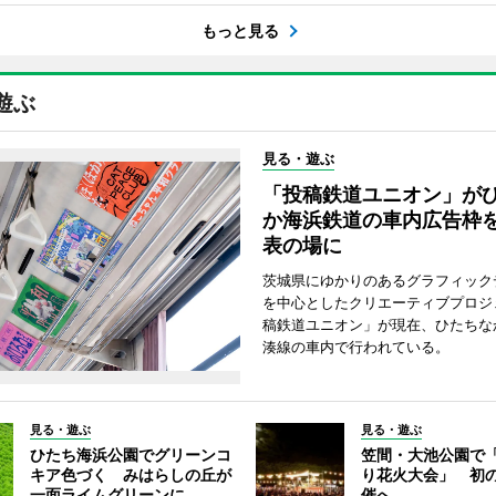
もっと見る
遊ぶ
見る・遊ぶ
「投稿鉄道ユニオン」が
か海浜鉄道の車内広告枠
表の場に
茨城県にゆかりのあるグラフィック
を中心としたクリエーティブプロジ
稿鉄道ユニオン」が現在、ひたちな
湊線の車内で行われている。
見る・遊ぶ
見る・遊ぶ
ひたち海浜公園でグリーンコ
笠間・大池公園で
キア色づく みはらしの丘が
り花火大会」 初
一面ライムグリーンに
催へ