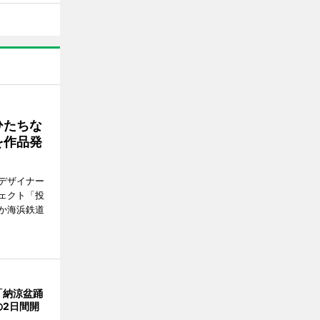
ひたちな
を作品発
デザイナー
ェクト「投
か海浜鉄道
「納涼盆踊
の2日間開