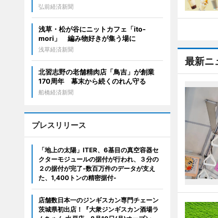
弘前経済新聞
浅草・松が谷にニットカフェ「ito-
mori」 編み物好きが集う場に
浅草経済新聞
最新ニ
北習志野の老舗精肉店「鳥吉」が創業
170周年 幕末から続くのれん守る
船橋経済新聞
プレスリリース
「地上の太陽」ITER、6基目の真空容器セ
クターモジュールの据付が行われ、３分の
２の据付が完了-数百万件のデータが支え
た、1,400トンの精密据付-
店舗数日本一のジンギスカン専門チェーン
茨城県初出店！『大衆ジンギスカン酒場ラ