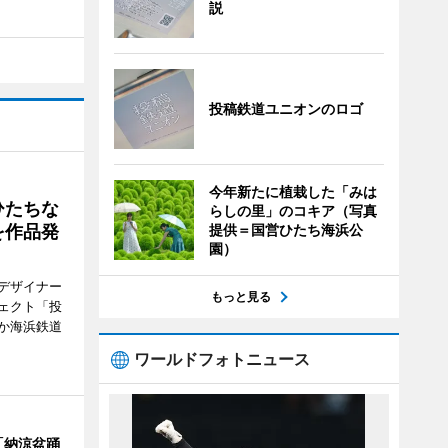
説
投稿鉄道ユニオンのロゴ
今年新たに植栽した「みは
ひたちな
らしの里」のコキア（写真
提供＝国営ひたち海浜公
を作品発
園）
デザイナー
もっと見る
ェクト「投
か海浜鉄道
ワールドフォトニュース
「納涼盆踊