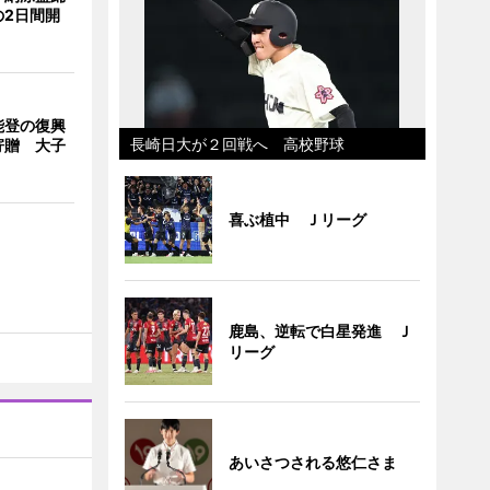
の2日間開
能登の復興
長崎日大が２回戦へ 高校野球
寄贈 大子
喜ぶ植中 Ｊリーグ
鹿島、逆転で白星発進 Ｊ
リーグ
あいさつされる悠仁さま