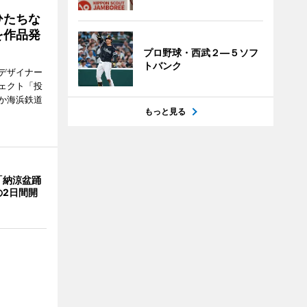
ひたちな
を作品発
プロ野球・西武２―５ソフ
トバンク
デザイナー
ェクト「投
か海浜鉄道
もっと見る
「納涼盆踊
の2日間開