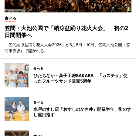
食べる
笠間・大池公園で「納涼盆踊り花火大会」 初の2
日間開催へ
「笠間納涼盆踊り花火大会2026」が8月8日・10日、笠間大池公園（笠
間市赤坂）で開かれる。
食べる
ひたちなか・菓子工房SAKABA 「カステラ」使
ったフルーツサンド販売5周年
食べる
水戸のすし店「おすしのかさ井」開業半年、街のす
し屋目指す
食べる