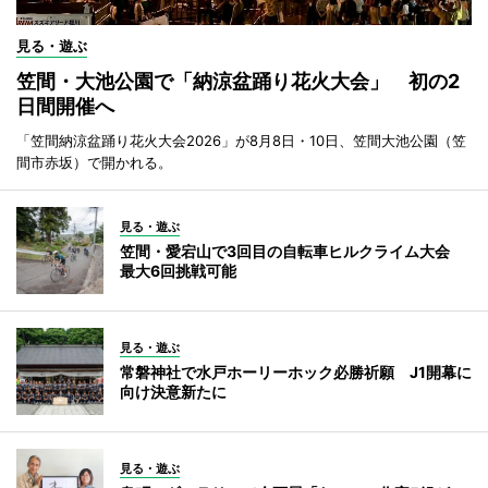
見る・遊ぶ
笠間・大池公園で「納涼盆踊り花火大会」 初の2
日間開催へ
「笠間納涼盆踊り花火大会2026」が8月8日・10日、笠間大池公園（笠
間市赤坂）で開かれる。
見る・遊ぶ
笠間・愛宕山で3回目の自転車ヒルクライム大会
最大6回挑戦可能
見る・遊ぶ
常磐神社で水戸ホーリーホック必勝祈願 J1開幕に
向け決意新たに
見る・遊ぶ