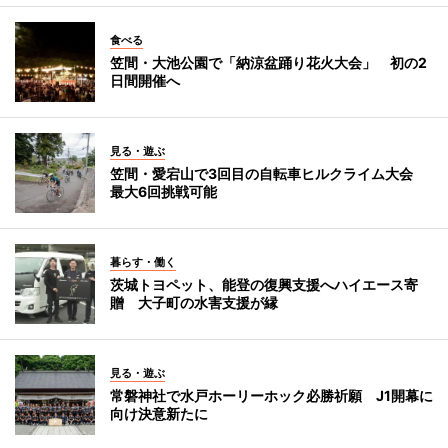
食べる
笠間・大池公園で「納涼盆踊り花火大会」 初の2
日間開催へ
見る・遊ぶ
笠間・愛宕山で3回目の自転車ヒルクライム大会
最大6回挑戦可能
暮らす・働く
茨城トヨペット、能登の復興支援へハイエース寄
贈 大子町の水害支援が縁
見る・遊ぶ
常磐神社で水戸ホーリーホック必勝祈願 J1開幕に
向け決意新たに