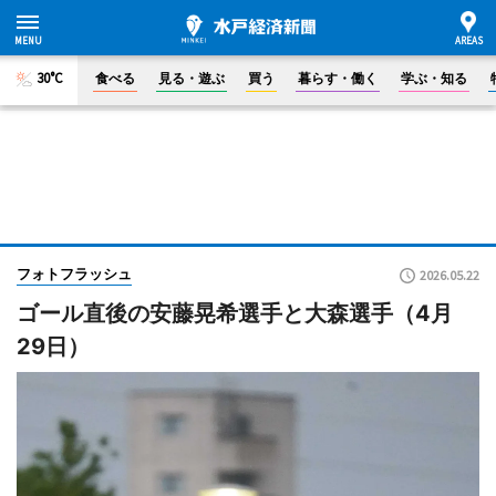
30°C
食べる
見る・遊ぶ
買う
暮らす・働く
学ぶ・知る
フォトフラッシュ
2026.05.22
ゴール直後の安藤晃希選手と大森選手（4月
29日）