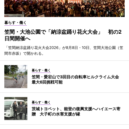
暮らす・働く
笠間・大池公園で「納涼盆踊り花火大会」 初の2
日間開催へ
「笠間納涼盆踊り花火大会2026」が8月8日・10日、笠間大池公園（笠
間市赤坂）で開かれる。
暮らす・働く
笠間・愛宕山で3回目の自転車ヒルクライム大会
最大6回挑戦可能
暮らす・働く
茨城トヨペット、能登の復興支援へハイエース寄
贈 大子町の水害支援が縁