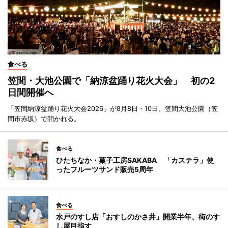
食べる
笠間・大池公園で「納涼盆踊り花火大会」 初の2
日間開催へ
「笠間納涼盆踊り花火大会2026」が8月8日・10日、笠間大池公園（笠
間市赤坂）で開かれる。
食べる
ひたちなか・菓子工房SAKABA 「カステラ」使
ったフルーツサンド販売5周年
食べる
水戸のすし店「おすしのかさ井」開業半年、街のす
し屋目指す