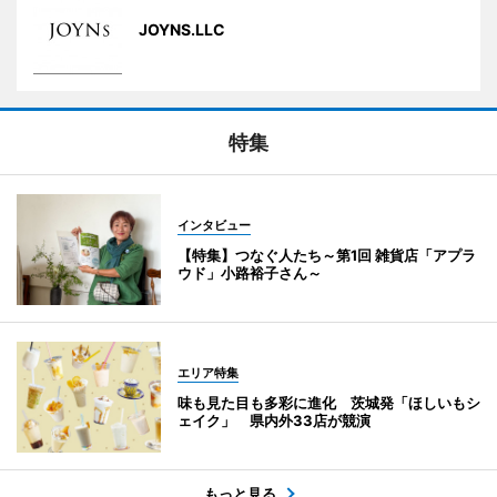
JOYNS.LLC
特集
インタビュー
【特集】つなぐ人たち～第1回 雑貨店「アプラ
ウド」小路裕子さん～
エリア特集
味も見た目も多彩に進化 茨城発「ほしいもシ
ェイク」 県内外33店が競演
もっと見る