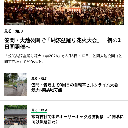
見る・遊ぶ
笠間・大池公園で「納涼盆踊り花火大会」 初の2
日間開催へ
「笠間納涼盆踊り花火大会2026」が8月8日・10日、笠間大池公園（笠
間市赤坂）で開かれる。
見る・遊ぶ
笠間・愛宕山で3回目の自転車ヒルクライム大会
最大6回挑戦可能
見る・遊ぶ
常磐神社で水戸ホーリーホック必勝祈願 J1開幕に
向け決意新たに