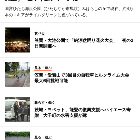
国営ひたち海浜公園（ひたちなか市馬渡）みはらしの丘で現在、約4万
本のコキアがライムグリーンに色づいている。
食べる
笠間・大池公園で「納涼盆踊り花火大会」 初の2
日間開催へ
見る・遊ぶ
笠間・愛宕山で3回目の自転車ヒルクライム大会
最大6回挑戦可能
暮らす・働く
茨城トヨペット、能登の復興支援へハイエース寄
贈 大子町の水害支援が縁
見る・遊ぶ