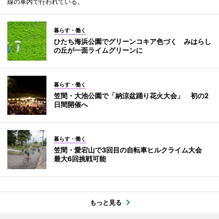
線の車内で行われている。
暮らす・働く
ひたち海浜公園でグリーンコキア色づく みはらし
の丘が一面ライムグリーンに
暮らす・働く
笠間・大池公園で「納涼盆踊り花火大会」 初の2
日間開催へ
暮らす・働く
笠間・愛宕山で3回目の自転車ヒルクライム大会
最大6回挑戦可能
もっと見る