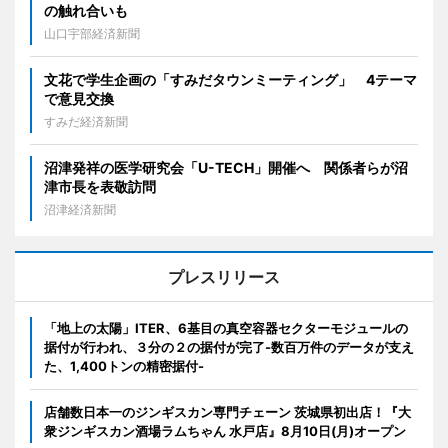
の触れ合いも
山口宇部経済新聞
文花で学生企画の「すみだタウンミーティング」 4テーマ
で意見交換
すみだ経済新聞
沼津発祥の医学研究会「U-TECH」開催へ 関係者らが沼
津市長を表敬訪問
沼津経済新聞
プレスリリース
「地上の太陽」ITER、6基目の真空容器セクターモジュールの
据付が行われ、３分の２の据付が完了-数百万件のデータが支え
た、1,400トンの精密据付-
店舗数日本一のジンギスカン専門チェーン 茨城県初出店！『大
衆ジンギスカン酒場ラムちゃん 水戸店』8月10日(月)オープン