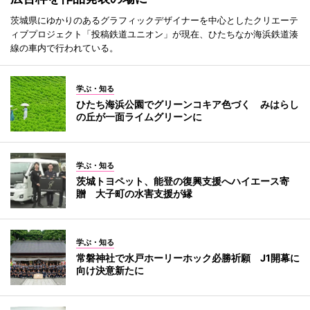
茨城県にゆかりのあるグラフィックデザイナーを中心としたクリエーテ
ィブプロジェクト「投稿鉄道ユニオン」が現在、ひたちなか海浜鉄道湊
線の車内で行われている。
学ぶ・知る
ひたち海浜公園でグリーンコキア色づく みはらし
の丘が一面ライムグリーンに
学ぶ・知る
茨城トヨペット、能登の復興支援へハイエース寄
贈 大子町の水害支援が縁
学ぶ・知る
常磐神社で水戸ホーリーホック必勝祈願 J1開幕に
向け決意新たに