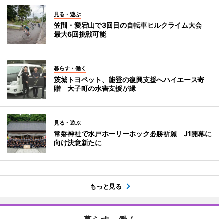
見る・遊ぶ
笠間・愛宕山で3回目の自転車ヒルクライム大会
最大6回挑戦可能
暮らす・働く
茨城トヨペット、能登の復興支援へハイエース寄
贈 大子町の水害支援が縁
見る・遊ぶ
常磐神社で水戸ホーリーホック必勝祈願 J1開幕に
向け決意新たに
もっと見る