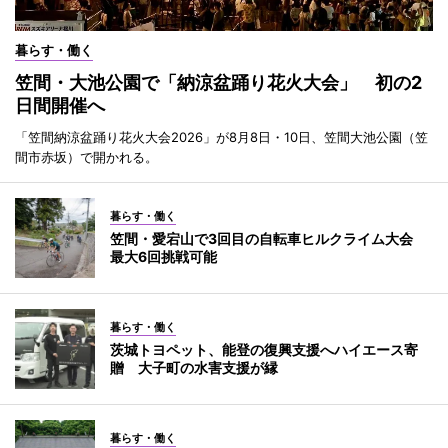
暮らす・働く
笠間・大池公園で「納涼盆踊り花火大会」 初の2
日間開催へ
「笠間納涼盆踊り花火大会2026」が8月8日・10日、笠間大池公園（笠
間市赤坂）で開かれる。
暮らす・働く
笠間・愛宕山で3回目の自転車ヒルクライム大会
最大6回挑戦可能
暮らす・働く
茨城トヨペット、能登の復興支援へハイエース寄
贈 大子町の水害支援が縁
暮らす・働く