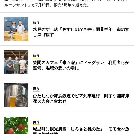
ルーツサンド」が7月10日、販売5周年を迎えた。
買う
水戸のすし店「おすしのかさ井」開業半年、街のす
し屋目指す
買う
笠間のカフェ「来々瑠」にドッグラン 利用者らが
整備、地域の憩いの場に
買う
ひたちなか海浜鉄道でビア列車運行 阿字ケ浦海岸
花火大会と合わせ
買う
城里町に観光農園「しろさと桃の丘」 モモ食べ放