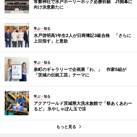
常磐神社で水戸ホーリーホック必勝祈願 J1開幕に
向け決意新たに
学ぶ・知る
水戸啓明高1年生2人が日商簿記3級合格 「さらに
上目指す」と意欲
学ぶ・知る
泉町のギャラリーで企画展「わ、」 作家5組が
「茨城の伝統工芸」テーマに
学ぶ・知る
アクアワールド茨城県大洗水族館で「祭あくあわー
るど」 氷やしゃぼん玉で涼
もっと見る