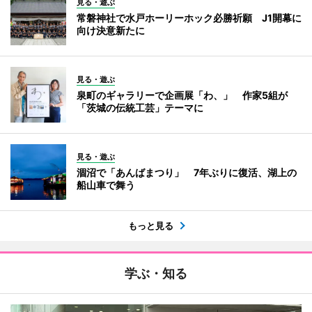
見る・遊ぶ
常磐神社で水戸ホーリーホック必勝祈願 J1開幕に
向け決意新たに
見る・遊ぶ
泉町のギャラリーで企画展「わ、」 作家5組が
「茨城の伝統工芸」テーマに
見る・遊ぶ
涸沼で「あんばまつり」 7年ぶりに復活、湖上の
船山車で舞う
もっと見る
学ぶ・知る