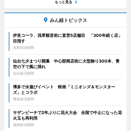
もっと見る
みん経トピックス
伊良コーラ、浅草観音前に直営5店舗目 「300年続く店」
目指す
浅草経済新聞
仙台七夕まつり開幕 中心部商店街に大型飾り300本、青
空の下で風に揺れ
仙台経済新聞
博多で水遊びイベント 映画「ミニオンズ＆モンスター
ズ」とコラボ
博多経済新聞
サザンビーチで2年ぶりに花火大会 全国で中止になった花
火玉も再利用
湘南経済新聞