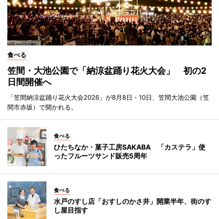
食べる
笠間・大池公園で「納涼盆踊り花火大会」 初の2
日間開催へ
「笠間納涼盆踊り花火大会2026」が8月8日・10日、笠間大池公園（笠
間市赤坂）で開かれる。
食べる
ひたちなか・菓子工房SAKABA 「カステラ」使
ったフルーツサンド販売5周年
食べる
水戸のすし店「おすしのかさ井」開業半年、街のす
し屋目指す