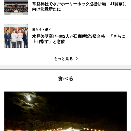
常磐神社で水戸ホーリーホック必勝祈願 J1開幕に
向け決意新たに
暮らす・働く
水戸啓明高1年生2人が日商簿記3級合格 「さらに
上目指す」と意欲
もっと見る
食べる