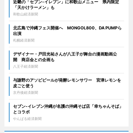
近畿の「セブン-イレブン」に和歌山メニュー 県内限定
「天かけラーメン」も
和歌山経済新聞
北広島で沖縄フェス開催へ MONGOL800、DA PUMPら
出演
札幌経済新聞
デザイナー・戸田光祐さんが八王子が舞台の漫画動画公
開 商店会との企画も
八王子経済新聞
与謝野のアソビビールが発酵レモンサワー 宮津レモンを
皮ごと使う
京丹後経済新聞
セブン‐イレブン沖縄が名護の沖縄そば店「幸ちゃんそば」
とコラボ
やんばる経済新聞