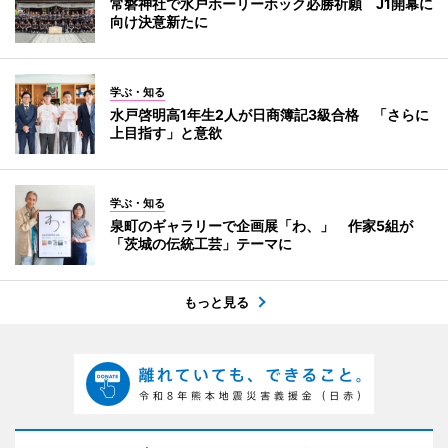
常磐神社で水戸ホーリーホック必勝祈願 J1開幕に
向け決意新たに
学ぶ・知る
水戸啓明高1年生2人が日商簿記3級合格 「さらに
上目指す」と意欲
学ぶ・知る
泉町のギャラリーで企画展「わ、」 作家5組が
「茨城の伝統工芸」テーマに
もっと見る