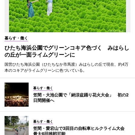
暮らす・働く
ひたち海浜公園でグリーンコキア色づく みはらし
の丘が一面ライムグリーンに
国営ひたち海浜公園（ひたちなか市馬渡）みはらしの丘で現在、約4万
本のコキアがライムグリーンに色づいている。
暮らす・働く
笠間・大池公園で「納涼盆踊り花火大会」 初の2
日間開催へ
暮らす・働く
笠間・愛宕山で3回目の自転車ヒルクライム大会
最大6回挑戦可能