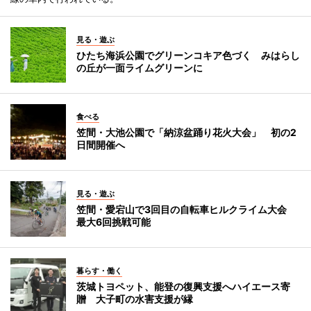
見る・遊ぶ
ひたち海浜公園でグリーンコキア色づく みはらし
の丘が一面ライムグリーンに
食べる
笠間・大池公園で「納涼盆踊り花火大会」 初の2
日間開催へ
見る・遊ぶ
笠間・愛宕山で3回目の自転車ヒルクライム大会
最大6回挑戦可能
暮らす・働く
茨城トヨペット、能登の復興支援へハイエース寄
贈 大子町の水害支援が縁