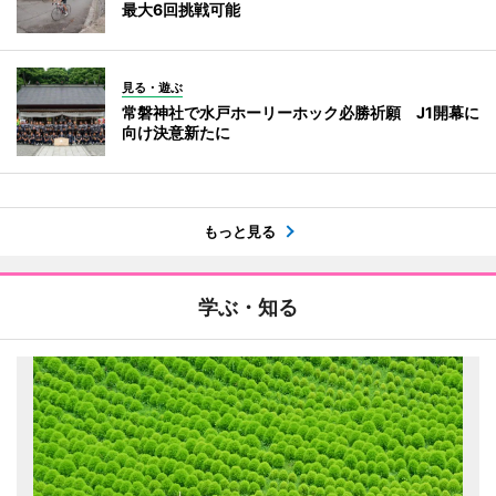
最大6回挑戦可能
見る・遊ぶ
常磐神社で水戸ホーリーホック必勝祈願 J1開幕に
向け決意新たに
もっと見る
学ぶ・知る