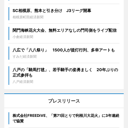
SC相模原、熊本と引き分け J3リーグ開幕
相模原町田経済新聞
関門海峡花火大会、無料エリアなしの門司側をライブ配信
小倉経済新聞
八広で「八八祭り」 1500人が提灯行列、多幸アートも
すみだ経済新聞
八戸の「騎馬打毬」、若手騎手の姿勇ましく 20年ぶりの
正式参拝も
八戸経済新聞
プレスリリース
株式会社FREEDiVE、「第71回とりで利根川大花火」に3年連続
で協賛