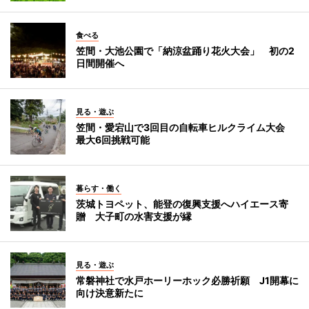
食べる
笠間・大池公園で「納涼盆踊り花火大会」 初の2
日間開催へ
見る・遊ぶ
笠間・愛宕山で3回目の自転車ヒルクライム大会
最大6回挑戦可能
暮らす・働く
茨城トヨペット、能登の復興支援へハイエース寄
贈 大子町の水害支援が縁
見る・遊ぶ
常磐神社で水戸ホーリーホック必勝祈願 J1開幕に
向け決意新たに