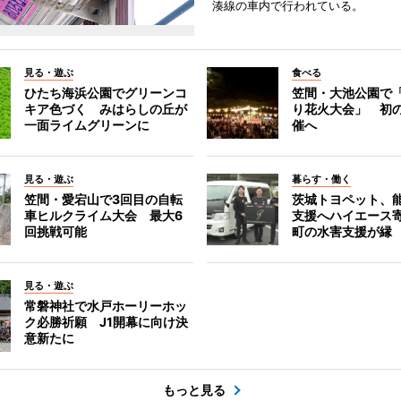
湊線の車内で行われている。
見る・遊ぶ
食べる
ひたち海浜公園でグリーンコ
笠間・大池公園で
キア色づく みはらしの丘が
り花火大会」 初
一面ライムグリーンに
催へ
見る・遊ぶ
暮らす・働く
笠間・愛宕山で3回目の自転
茨城トヨペット、
車ヒルクライム大会 最大6
支援へハイエース
回挑戦可能
町の水害支援が縁
見る・遊ぶ
常磐神社で水戸ホーリーホッ
ク必勝祈願 J1開幕に向け決
意新たに
もっと見る