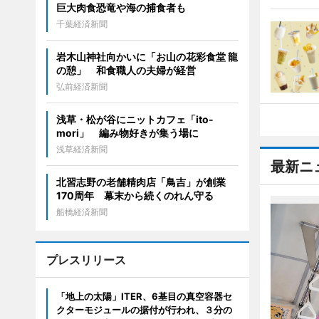
巨大肉食恐竜や海の捕食者も
千葉経済新聞
岩木山神社向かいに「お山の花彩食堂 龍
の憩」 和食職人の夫婦が経営
弘前経済新聞
浅草・松が谷にニットカフェ「ito-
mori」 編み物好きが集う場に
浅草経済新聞
最新ニ
北習志野の老舗精肉店「鳥吉」が創業
170周年 幕末から続くのれん守る
船橋経済新聞
プレスリリース
「地上の太陽」ITER、6基目の真空容器セ
クターモジュールの据付が行われ、３分の