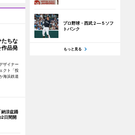
プロ野球・西武２―５ソフ
トバンク
ひたちな
を作品発
もっと見る
デザイナー
ェクト「投
か海浜鉄道
「納涼盆踊
の2日間開