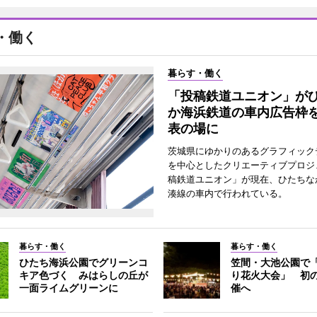
・働く
暮らす・働く
「投稿鉄道ユニオン」が
か海浜鉄道の車内広告枠
表の場に
茨城県にゆかりのあるグラフィック
を中心としたクリエーティブプロジ
稿鉄道ユニオン」が現在、ひたちな
湊線の車内で行われている。
暮らす・働く
暮らす・働く
ひたち海浜公園でグリーンコ
笠間・大池公園で
キア色づく みはらしの丘が
り花火大会」 初
一面ライムグリーンに
催へ