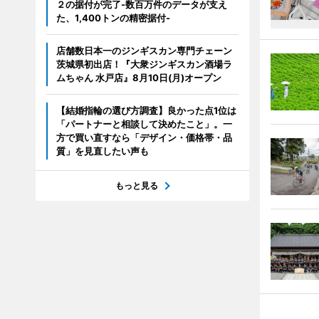
２の据付が完了-数百万件のデータが支え
た、1,400トンの精密据付-
店舗数日本一のジンギスカン専門チェーン
茨城県初出店！『大衆ジンギスカン酒場ラ
ムちゃん 水戸店』8月10日(月)オープン
【結婚指輪の選び方調査】良かった点1位は
「パートナーと相談して決めたこと」。一
方で買い直すなら「デザイン・価格帯・品
質」を見直したい声も
もっと見る