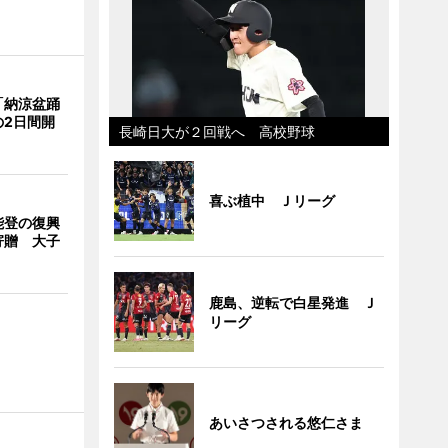
「納涼盆踊
の2日間開
長崎日大が２回戦へ 高校野球
喜ぶ植中 Ｊリーグ
能登の復興
寄贈 大子
鹿島、逆転で白星発進 Ｊ
リーグ
あいさつされる悠仁さま