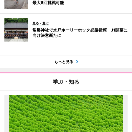
最大6回挑戦可能
見る・遊ぶ
常磐神社で水戸ホーリーホック必勝祈願 J1開幕に
向け決意新たに
もっと見る
学ぶ・知る