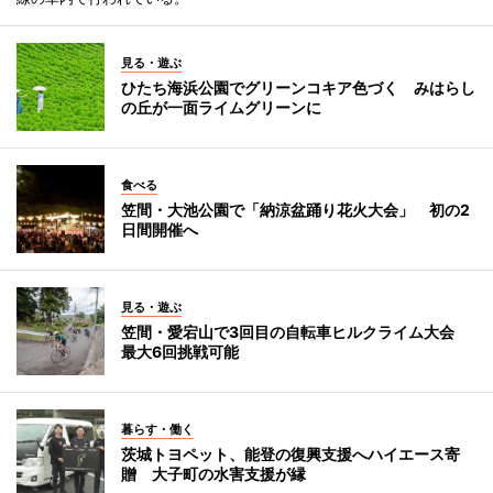
見る・遊ぶ
ひたち海浜公園でグリーンコキア色づく みはらし
の丘が一面ライムグリーンに
食べる
笠間・大池公園で「納涼盆踊り花火大会」 初の2
日間開催へ
見る・遊ぶ
笠間・愛宕山で3回目の自転車ヒルクライム大会
最大6回挑戦可能
暮らす・働く
茨城トヨペット、能登の復興支援へハイエース寄
贈 大子町の水害支援が縁