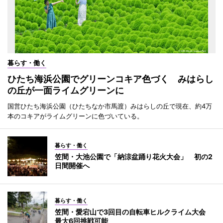
暮らす・働く
ひたち海浜公園でグリーンコキア色づく みはらし
の丘が一面ライムグリーンに
国営ひたち海浜公園（ひたちなか市馬渡）みはらしの丘で現在、約4万
本のコキアがライムグリーンに色づいている。
暮らす・働く
笠間・大池公園で「納涼盆踊り花火大会」 初の2
日間開催へ
暮らす・働く
笠間・愛宕山で3回目の自転車ヒルクライム大会
最大6回挑戦可能