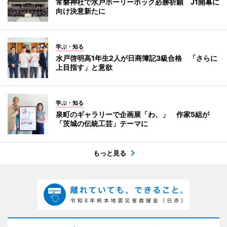
常磐神社で水戸ホーリーホック必勝祈願 J1開幕に
向け決意新たに
学ぶ・知る
水戸啓明高1年生2人が日商簿記3級合格 「さらに
上目指す」と意欲
学ぶ・知る
泉町のギャラリーで企画展「わ、」 作家5組が
「茨城の伝統工芸」テーマに
もっと見る