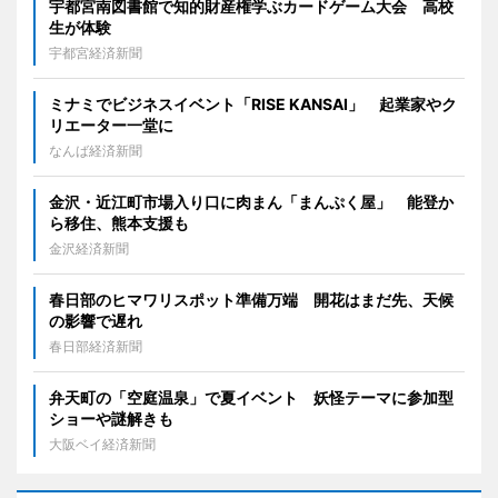
宇都宮南図書館で知的財産権学ぶカードゲーム大会 高校
生が体験
宇都宮経済新聞
ミナミでビジネスイベント「RISE KANSAI」 起業家やク
リエーター一堂に
なんば経済新聞
金沢・近江町市場入り口に肉まん「まんぷく屋」 能登か
ら移住、熊本支援も
金沢経済新聞
春日部のヒマワリスポット準備万端 開花はまだ先、天候
の影響で遅れ
春日部経済新聞
弁天町の「空庭温泉」で夏イベント 妖怪テーマに参加型
ショーや謎解きも
大阪ベイ経済新聞