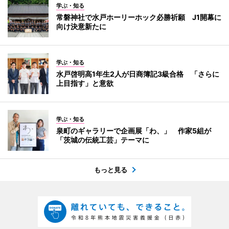
学ぶ・知る
常磐神社で水戸ホーリーホック必勝祈願 J1開幕に
向け決意新たに
学ぶ・知る
水戸啓明高1年生2人が日商簿記3級合格 「さらに
上目指す」と意欲
学ぶ・知る
泉町のギャラリーで企画展「わ、」 作家5組が
「茨城の伝統工芸」テーマに
もっと見る