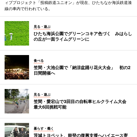
ィブプロジェクト「投稿鉄道ユニオン」が現在、ひたちなか海浜鉄道湊
線の車内で行われている。
見る・遊ぶ
ひたち海浜公園でグリーンコキア色づく みはらし
の丘が一面ライムグリーンに
食べる
笠間・大池公園で「納涼盆踊り花火大会」 初の2
日間開催へ
見る・遊ぶ
笠間・愛宕山で3回目の自転車ヒルクライム大会
最大6回挑戦可能
暮らす・働く
茨城トヨペット、能登の復興支援へハイエース寄