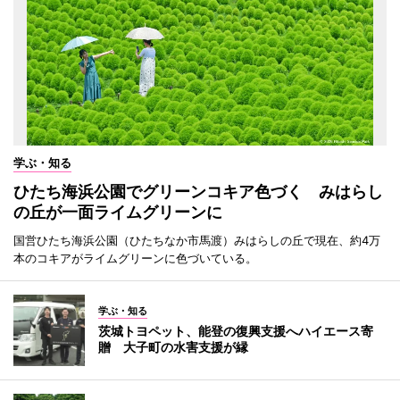
学ぶ・知る
ひたち海浜公園でグリーンコキア色づく みはらし
の丘が一面ライムグリーンに
国営ひたち海浜公園（ひたちなか市馬渡）みはらしの丘で現在、約4万
本のコキアがライムグリーンに色づいている。
学ぶ・知る
茨城トヨペット、能登の復興支援へハイエース寄
贈 大子町の水害支援が縁