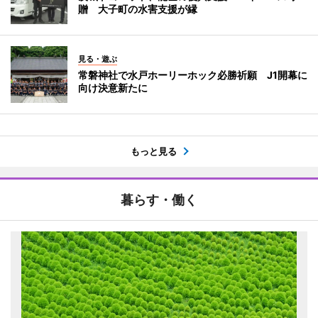
贈 大子町の水害支援が縁
見る・遊ぶ
常磐神社で水戸ホーリーホック必勝祈願 J1開幕に
向け決意新たに
もっと見る
暮らす・働く