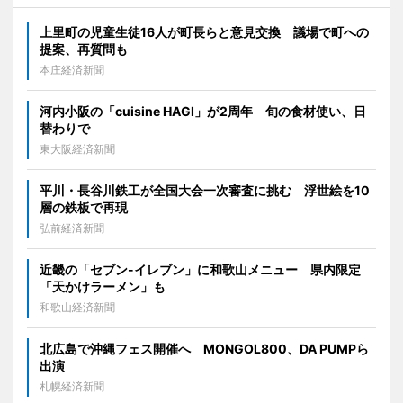
上里町の児童生徒16人が町長らと意見交換 議場で町への
提案、再質問も
本庄経済新聞
河内小阪の「cuisine HAGI」が2周年 旬の食材使い、日
替わりで
東大阪経済新聞
平川・長谷川鉄工が全国大会一次審査に挑む 浮世絵を10
層の鉄板で再現
弘前経済新聞
近畿の「セブン-イレブン」に和歌山メニュー 県内限定
「天かけラーメン」も
和歌山経済新聞
北広島で沖縄フェス開催へ MONGOL800、DA PUMPら
出演
札幌経済新聞