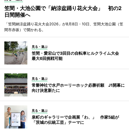
笠間・大池公園で「納涼盆踊り花火大会」 初の2
日間開催へ
「笠間納涼盆踊り花火大会2026」が8月8日・10日、笠間大池公園（笠
間市赤坂）で開かれる。
見る・遊ぶ
笠間・愛宕山で3回目の自転車ヒルクライム大会
最大6回挑戦可能
見る・遊ぶ
常磐神社で水戸ホーリーホック必勝祈願 J1開幕に
向け決意新たに
見る・遊ぶ
泉町のギャラリーで企画展「わ、」 作家5組が
「茨城の伝統工芸」テーマに