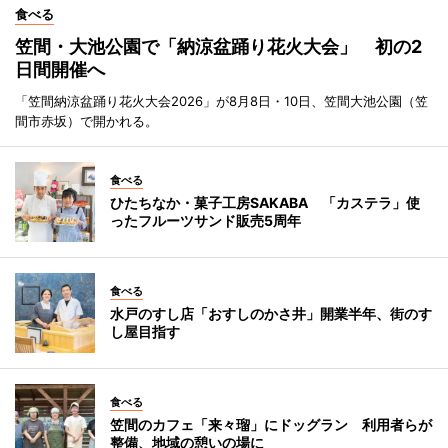
食べる
笠間・大池公園で「納涼盆踊り花火大会」 初の2
日間開催へ
「笠間納涼盆踊り花火大会2026」が8月8日・10日、笠間大池公園（笠
間市赤坂）で開かれる。
食べる
ひたちなか・菓子工房SAKABA 「カステラ」使
ったフルーツサンド販売5周年
食べる
水戸のすし店「おすしのかさ井」開業半年、街のす
し屋目指す
食べる
笠間のカフェ「来々瑠」にドッグラン 利用者らが
整備、地域の憩いの場に