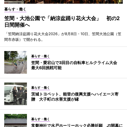
暮らす・働く
笠間・大池公園で「納涼盆踊り花火大会」 初の2
日間開催へ
「笠間納涼盆踊り花火大会2026」が8月8日・10日、笠間大池公園（笠
間市赤坂）で開かれる。
暮らす・働く
笠間・愛宕山で3回目の自転車ヒルクライム大会
最大6回挑戦可能
暮らす・働く
茨城トヨペット、能登の復興支援へハイエース寄
贈 大子町の水害支援が縁
暮らす・働く
常磐神社で水戸ホーリーホック必勝祈願 J1開幕に