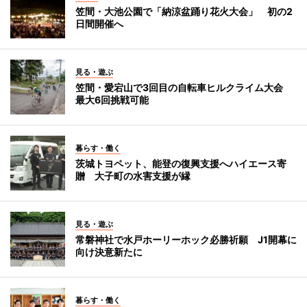
笠間・大池公園で「納涼盆踊り花火大会」 初の2
日間開催へ
見る・遊ぶ
笠間・愛宕山で3回目の自転車ヒルクライム大会
最大6回挑戦可能
暮らす・働く
茨城トヨペット、能登の復興支援へハイエース寄
贈 大子町の水害支援が縁
見る・遊ぶ
常磐神社で水戸ホーリーホック必勝祈願 J1開幕に
向け決意新たに
暮らす・働く