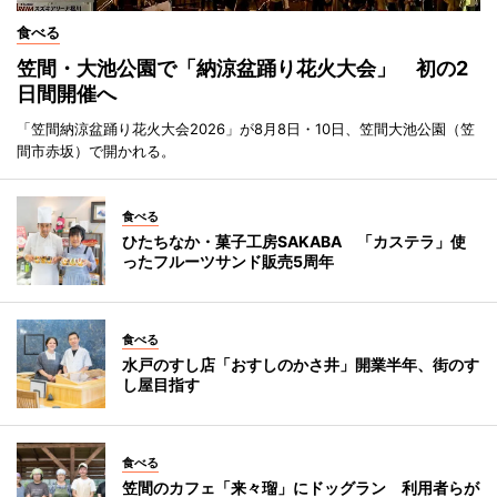
食べる
笠間・大池公園で「納涼盆踊り花火大会」 初の2
日間開催へ
「笠間納涼盆踊り花火大会2026」が8月8日・10日、笠間大池公園（笠
間市赤坂）で開かれる。
食べる
ひたちなか・菓子工房SAKABA 「カステラ」使
ったフルーツサンド販売5周年
食べる
水戸のすし店「おすしのかさ井」開業半年、街のす
し屋目指す
食べる
笠間のカフェ「来々瑠」にドッグラン 利用者らが