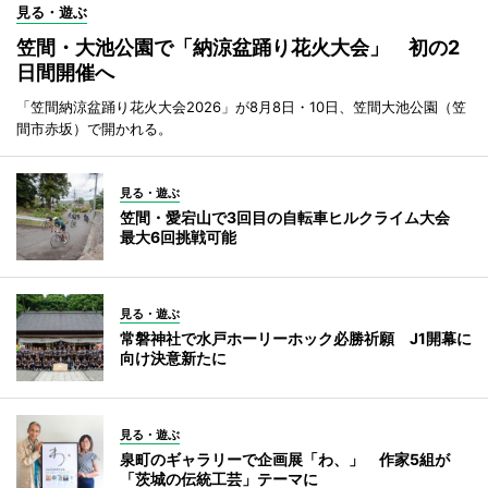
見る・遊ぶ
笠間・大池公園で「納涼盆踊り花火大会」 初の2
日間開催へ
「笠間納涼盆踊り花火大会2026」が8月8日・10日、笠間大池公園（笠
間市赤坂）で開かれる。
見る・遊ぶ
笠間・愛宕山で3回目の自転車ヒルクライム大会
最大6回挑戦可能
見る・遊ぶ
常磐神社で水戸ホーリーホック必勝祈願 J1開幕に
向け決意新たに
見る・遊ぶ
泉町のギャラリーで企画展「わ、」 作家5組が
「茨城の伝統工芸」テーマに