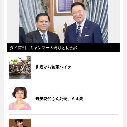
タイ首相、ミャンマー大統領と初会談
川底から独軍バイク
寿美花代さん死去、９４歳