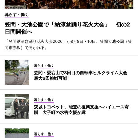
暮らす・働く
笠間・大池公園で「納涼盆踊り花火大会」 初の2
日間開催へ
「笠間納涼盆踊り花火大会2026」が8月8日・10日、笠間大池公園（笠
間市赤坂）で開かれる。
暮らす・働く
笠間・愛宕山で3回目の自転車ヒルクライム大会
最大6回挑戦可能
暮らす・働く
茨城トヨペット、能登の復興支援へハイエース寄
贈 大子町の水害支援が縁
暮らす・働く