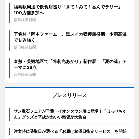
福島駅周辺で飲食店巡り「きて！みて！呑んでラリー」
100店舗参加へ
福島経済新聞
下條村「岡本ファーム」、黒スイカ収穫最盛期 少雨高温
で甘み強く
飯田経済新聞
倉敷・美観地区で「希莉光あかり」新作展 「夏の涼」テ
ーマに28点
倉敷経済新聞
プレスリリース
サン宝石フェアが千葉・イオンタウン旭に登場！「ほっぺちゃ
ん」グッズと平成かわいい雑貨が大集合
注文時に受取日が選べる「お届け希望日指定サービス」を開始