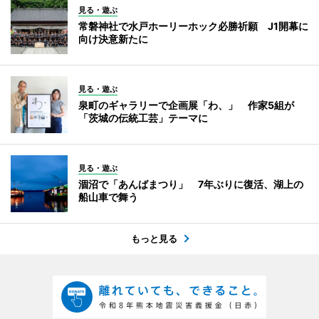
見る・遊ぶ
常磐神社で水戸ホーリーホック必勝祈願 J1開幕に
向け決意新たに
見る・遊ぶ
泉町のギャラリーで企画展「わ、」 作家5組が
「茨城の伝統工芸」テーマに
見る・遊ぶ
涸沼で「あんばまつり」 7年ぶりに復活、湖上の
船山車で舞う
もっと見る