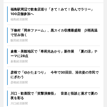
福島駅周辺で飲食店巡り「きて！みて！呑んでラリー」
100店舗参加へ
福島経済新聞
下條村「岡本ファーム」、黒スイカ収穫最盛期 少雨高温
で甘み強く
飯田経済新聞
倉敷・美観地区で「希莉光あかり」新作展 「夏の涼」テ
ーマに28点
倉敷経済新聞
彦根で「ゆかたまつり」 今年で30回目、浴衣姿の市民で
にぎわう
彦根経済新聞
川口・歓喜院で「笑撃演奏怪」 音楽と怪談と漫才で夏の
夜を彩る
川口経済新聞