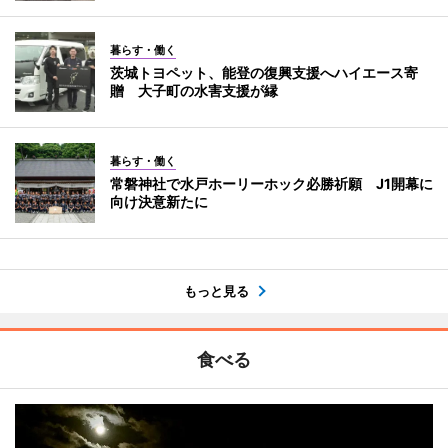
暮らす・働く
茨城トヨペット、能登の復興支援へハイエース寄
贈 大子町の水害支援が縁
暮らす・働く
常磐神社で水戸ホーリーホック必勝祈願 J1開幕に
向け決意新たに
もっと見る
食べる