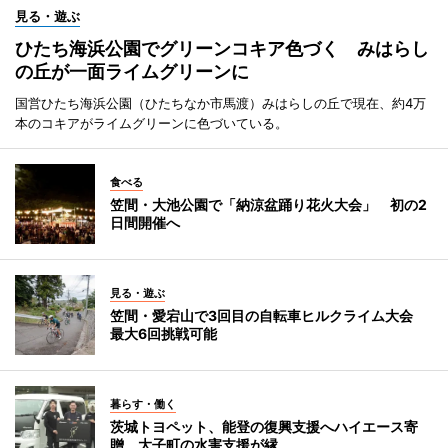
見る・遊ぶ
ひたち海浜公園でグリーンコキア色づく みはらし
の丘が一面ライムグリーンに
国営ひたち海浜公園（ひたちなか市馬渡）みはらしの丘で現在、約4万
本のコキアがライムグリーンに色づいている。
食べる
笠間・大池公園で「納涼盆踊り花火大会」 初の2
日間開催へ
見る・遊ぶ
笠間・愛宕山で3回目の自転車ヒルクライム大会
最大6回挑戦可能
暮らす・働く
茨城トヨペット、能登の復興支援へハイエース寄
贈 大子町の水害支援が縁