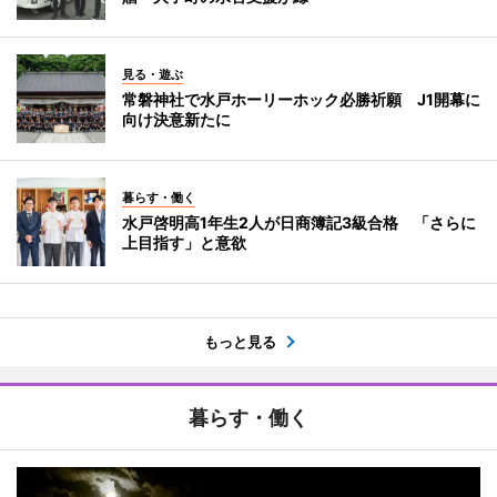
見る・遊ぶ
常磐神社で水戸ホーリーホック必勝祈願 J1開幕に
向け決意新たに
暮らす・働く
水戸啓明高1年生2人が日商簿記3級合格 「さらに
上目指す」と意欲
もっと見る
暮らす・働く