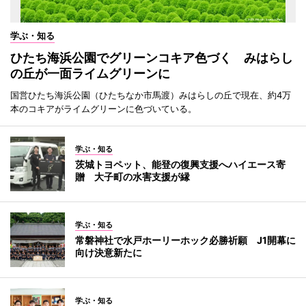
学ぶ・知る
ひたち海浜公園でグリーンコキア色づく みはらし
の丘が一面ライムグリーンに
国営ひたち海浜公園（ひたちなか市馬渡）みはらしの丘で現在、約4万
本のコキアがライムグリーンに色づいている。
学ぶ・知る
茨城トヨペット、能登の復興支援へハイエース寄
贈 大子町の水害支援が縁
学ぶ・知る
常磐神社で水戸ホーリーホック必勝祈願 J1開幕に
向け決意新たに
学ぶ・知る