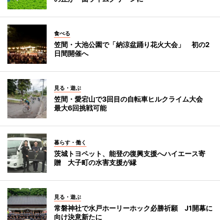
食べる
笠間・大池公園で「納涼盆踊り花火大会」 初の2
日間開催へ
見る・遊ぶ
笠間・愛宕山で3回目の自転車ヒルクライム大会
最大6回挑戦可能
暮らす・働く
茨城トヨペット、能登の復興支援へハイエース寄
贈 大子町の水害支援が縁
見る・遊ぶ
常磐神社で水戸ホーリーホック必勝祈願 J1開幕に
向け決意新たに