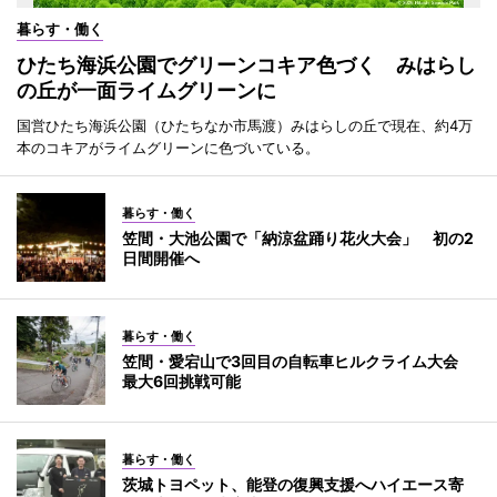
暮らす・働く
ひたち海浜公園でグリーンコキア色づく みはらし
の丘が一面ライムグリーンに
国営ひたち海浜公園（ひたちなか市馬渡）みはらしの丘で現在、約4万
本のコキアがライムグリーンに色づいている。
暮らす・働く
笠間・大池公園で「納涼盆踊り花火大会」 初の2
日間開催へ
暮らす・働く
笠間・愛宕山で3回目の自転車ヒルクライム大会
最大6回挑戦可能
暮らす・働く
茨城トヨペット、能登の復興支援へハイエース寄