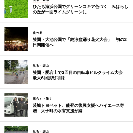
ひたち海浜公園でグリーンコキア色づく みはらし
の丘が一面ライムグリーンに
食べる
笠間・大池公園で「納涼盆踊り花火大会」 初の2
日間開催へ
見る・遊ぶ
笠間・愛宕山で3回目の自転車ヒルクライム大会
最大6回挑戦可能
暮らす・働く
茨城トヨペット、能登の復興支援へハイエース寄
贈 大子町の水害支援が縁
見る・遊ぶ