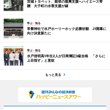
茨城トヨペット、能登の復興支援へハイエース寄
贈 大子町の水害支援が縁
学ぶ・知る
常磐神社で水戸ホーリーホック必勝祈願 J1開幕に
向け決意新たに
学ぶ・知る
水戸啓明高1年生2人が日商簿記3級合格 「さらに
上目指す」と意欲
もっと見る