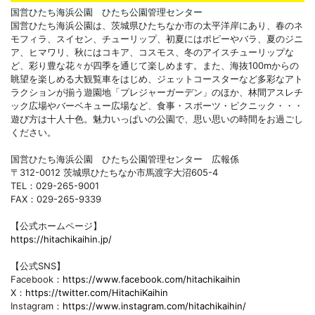
国営ひたち海浜公園 ひたち公園管理センター
国営ひたち海浜公園は、茨城県ひたちなか市の太平洋岸にあり、春のネ
モフィラ、スイセン、チューリップ、初夏にはポピーやバラ、夏のジニ
ア、ヒマワリ、秋にはコキア、コスモス、冬のアイスチューリップな
ど、彩り豊な花々が四季を通じて楽しめます。また、海抜100mからの
眺望を楽しめる大観覧車をはじめ、ジェットコースターなど多彩なアト
ラクションが揃う遊園地「プレジャーガーデン」のほか、林間アスレチ
ック広場やバーベキュー広場など、食事・スポーツ・ピクニック・・・
遊び方は十人十色。魅力いっぱいの公園で、思い思いの時間をお過ごし
ください。
国営ひたち海浜公園 ひたち公園管理センター 広報係
〒312-0012 茨城県ひたちなか市馬渡字大沼605-4
TEL：029-265-9001
FAX：029-265-9339
【公式ホームページ】
https://hitachikaihin.jp/
【公式SNS】
Facebook：
https://www.facebook.com/hitachikaihin
X：
https://twitter.com/HitachiKaihin
Instagram：
https://www.instagram.com/hitachikaihin/