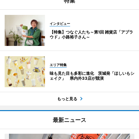
特集
インタビュー
【特集】つなぐ人たち～第1回 雑貨店「アプラ
ウド」小路裕子さん～
エリア特集
味も見た目も多彩に進化 茨城発「ほしいもシ
ェイク」 県内外33店が競演
もっと見る
最新ニュース