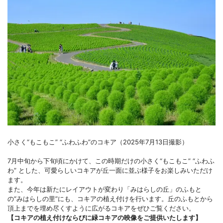
小さく“もこもこ” “ふわふわ”のコキア（2025年7月13日撮影）
7月中旬から下旬頃にかけて、この時期だけの小さく“もこもこ” “ふわふ
わ” とした、可愛らしいコキアが丘一面に並ぶ様子をお楽しみいただけ
ます。
また、今年は新たにレイアウトが変わり「みはらしの丘」のふもと
の“みはらしの里”にも、コキアの植え付けを行います。丘のふもとから
頂上までを埋め尽くすように広がるコキアをぜひご覧ください。
【コキアの植え付けならびに緑コキアの映像をご提供いたします】