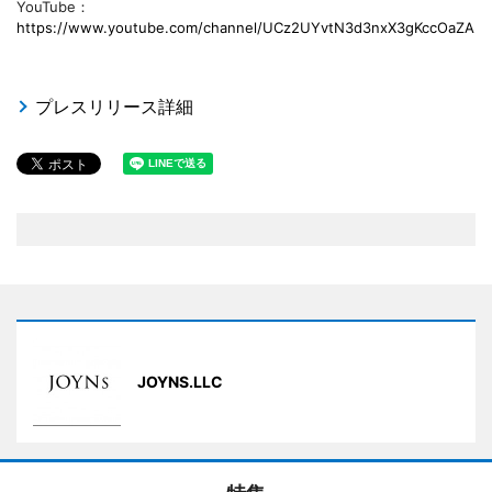
YouTube：
https://www.youtube.com/channel/UCz2UYvtN3d3nxX3gKccOaZA
プレスリリース詳細
JOYNS.LLC