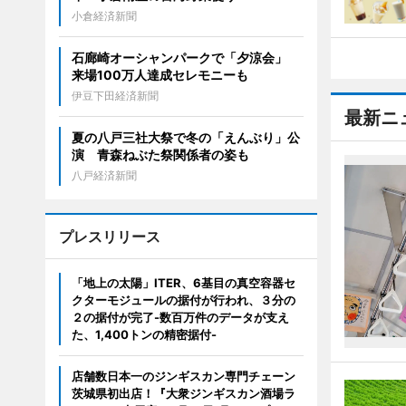
小倉経済新聞
石廊崎オーシャンパークで「夕涼会」
来場100万人達成セレモニーも
伊豆下田経済新聞
最新ニ
夏の八戸三社大祭で冬の「えんぶり」公
演 青森ねぶた祭関係者の姿も
八戸経済新聞
プレスリリース
「地上の太陽」ITER、6基目の真空容器セ
クターモジュールの据付が行われ、３分の
２の据付が完了-数百万件のデータが支え
た、1,400トンの精密据付-
店舗数日本一のジンギスカン専門チェーン
茨城県初出店！『大衆ジンギスカン酒場ラ