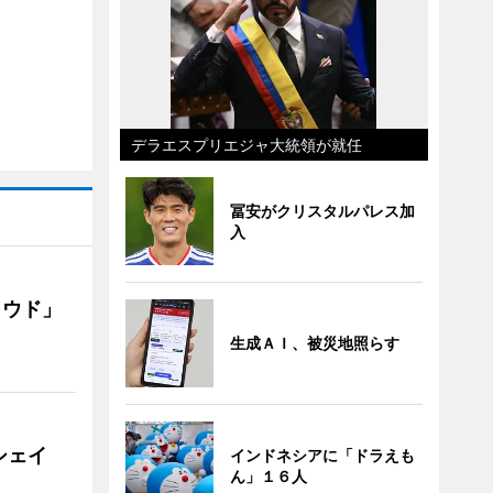
デラエスプリエジャ大統領が就任
冨安がクリスタルパレス加
入
ラウド」
生成ＡＩ、被災地照らす
シェイ
インドネシアに「ドラえも
ん」１６人