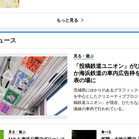
もっと見る
ュース
見る・遊ぶ
「投稿鉄道ユニオン」が
か海浜鉄道の車内広告枠
表の場に
茨城県にゆかりのあるグラフィック
を中心としたクリエーティブプロジ
稿鉄道ユニオン」が現在、ひたちな
湊線の車内で行われている。
見る・遊ぶ
食べる
ひたち海浜公園でグリーンコ
笠間・大池公園で