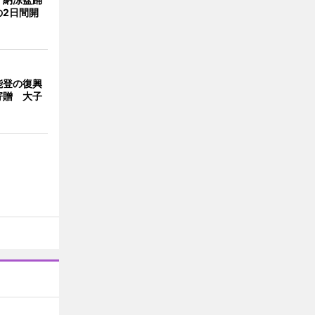
の2日間開
能登の復興
寄贈 大子