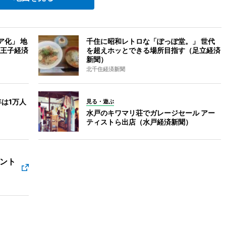
ア化」 地
千住に昭和レトロな「ぽっぽ堂。」 世代
王子経済
を超えホッとできる場所目指す（足立経済
新聞）
北千住経済新聞
は1万人
見る・遊ぶ
水戸のキワマリ荘でガレージセール アー
ティストら出店（水戸経済新聞）
ント