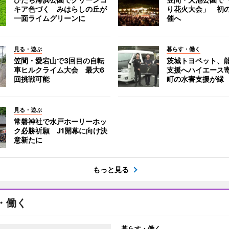
キア色づく みはらしの丘が
り花火大会」 初
一面ライムグリーンに
催へ
見る・遊ぶ
暮らす・働く
笠間・愛宕山で3回目の自転
茨城トヨペット、
車ヒルクライム大会 最大6
支援へハイエース
回挑戦可能
町の水害支援が縁
見る・遊ぶ
常磐神社で水戸ホーリーホッ
ク必勝祈願 J1開幕に向け決
意新たに
もっと見る
・働く
暮らす・働く